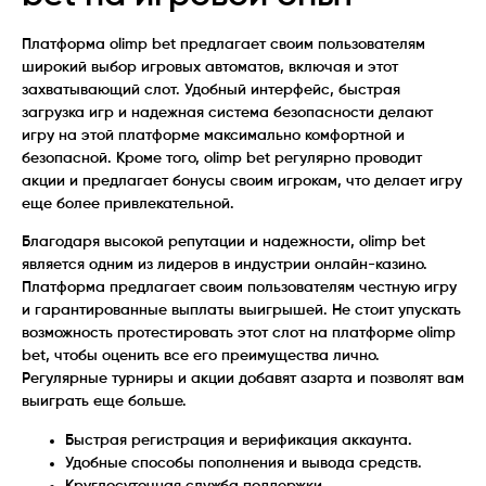
Платформа olimp bet предлагает своим пользователям
широкий выбор игровых автоматов, включая и этот
захватывающий слот. Удобный интерфейс, быстрая
загрузка игр и надежная система безопасности делают
игру на этой платформе максимально комфортной и
безопасной. Кроме того, olimp bet регулярно проводит
акции и предлагает бонусы своим игрокам, что делает игру
еще более привлекательной.
Благодаря высокой репутации и надежности, olimp bet
является одним из лидеров в индустрии онлайн-казино.
Платформа предлагает своим пользователям честную игру
и гарантированные выплаты выигрышей. Не стоит упускать
возможность протестировать этот слот на платформе olimp
bet, чтобы оценить все его преимущества лично.
Регулярные турниры и акции добавят азарта и позволят вам
выиграть еще больше.
Быстрая регистрация и верификация аккаунта.
Удобные способы пополнения и вывода средств.
Круглосуточная служба поддержки.