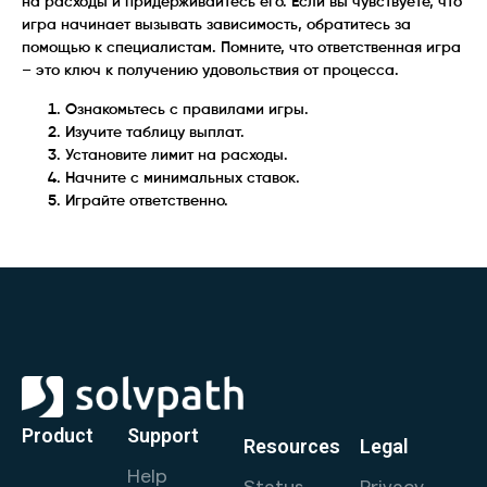
на расходы и придерживайтесь его. Если вы чувствуете, что
игра начинает вызывать зависимость, обратитесь за
помощью к специалистам. Помните, что ответственная игра
– это ключ к получению удовольствия от процесса.
Ознакомьтесь с правилами игры.
Изучите таблицу выплат.
Установите лимит на расходы.
Начните с минимальных ставок.
Играйте ответственно.
Product
Support
Resources
Legal
Help
Status
Privacy