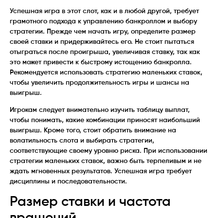
Успешная игра в этот слот, как и в любой другой, требует
грамотного подхода к управлению банкроллом и выбору
стратегии. Прежде чем начать игру, определите размер
своей ставки и придерживайтесь его. Не стоит пытаться
отыграться после проигрыша, увеличивая ставку, так как
это может привести к быстрому истощению банкролла.
Рекомендуется использовать стратегию маленьких ставок,
чтобы увеличить продолжительность игры и шансы на
выигрыш.
Игрокам следует внимательно изучить таблицу выплат,
чтобы понимать, какие комбинации приносят наибольший
выигрыш. Кроме того, стоит обратить внимание на
волатильность слота и выбирать стратегии,
соответствующие своему уровню риска. При использовании
стратегии маленьких ставок, важно быть терпеливым и не
ждать мгновенных результатов. Успешная игра требует
дисциплины и последовательности.
Размер ставки и частота
вращений