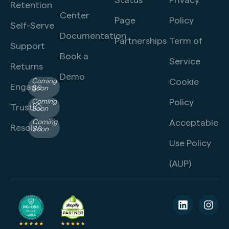
Retention
Center
Page
Policy
Self-Serve
Documentation
Partnerships
Term of
Support
Book a
Service
Returns
Demo
Cookie
Coming
Engage
Soon
Policy
Coming
TrustIQ
Soon
Acceptable
Coming
Resolve
Soon
Use Policy
(AUP)