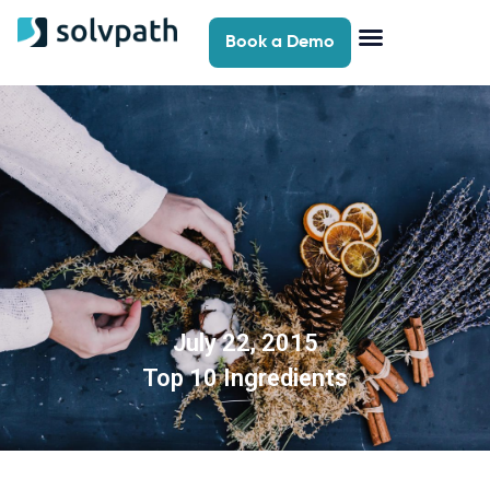
Book a Demo
July 22, 2015
Top 10 Ingredients