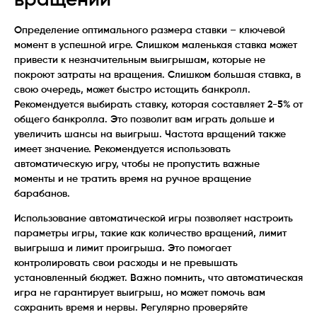
Определение оптимального размера ставки – ключевой
момент в успешной игре. Слишком маленькая ставка может
привести к незначительным выигрышам, которые не
покроют затраты на вращения. Слишком большая ставка, в
свою очередь, может быстро истощить банкролл.
Рекомендуется выбирать ставку, которая составляет 2-5% от
общего банкролла. Это позволит вам играть дольше и
увеличить шансы на выигрыш. Частота вращений также
имеет значение. Рекомендуется использовать
автоматическую игру, чтобы не пропустить важные
моменты и не тратить время на ручное вращение
барабанов.
Использование автоматической игры позволяет настроить
параметры игры, такие как количество вращений, лимит
выигрыша и лимит проигрыша. Это помогает
контролировать свои расходы и не превышать
установленный бюджет. Важно помнить, что автоматическая
игра не гарантирует выигрыш, но может помочь вам
сохранить время и нервы. Регулярно проверяйте