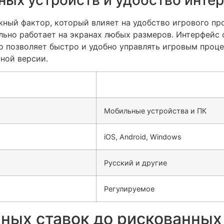
ный фактор, который влияет на удобство игрового про
ьно работает на экранах любых размеров. Интерфейс с
о позволяет быстро и удобно управлять игровым проце
ной версии.
Мобильные устройства и ПК
iOS, Android, Windows
Русский и другие
Регулируемое
жных ставок до рискованных