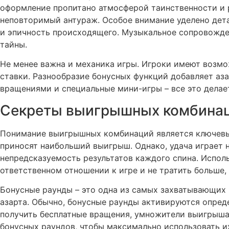
оформление пропитано атмосферой таинственности и 
неповторимый антураж. Особое внимание уделено дета
и эпичность происходящего. Музыкальное сопровожде
тайны.
Не менее важна и механика игры. Игроки имеют возмо
ставки. Разнообразие бонусных функций добавляет аз
вращениями и специальные мини-игры – все это делае
Секреты выигрышных комбинац
Понимание выигрышных комбинаций является ключевым
приносят наибольший выигрыш. Однако, удача играет 
непредсказуемость результатов каждого спина. Испол
ответственном отношении к игре и не тратить больше,
Бонусные раунды – это одна из самых захватывающих 
азарта. Обычно, бонусные раунды активируются опред
получить бесплатные вращения, умножители выигрыша,
бонусных раундов, чтобы максимально использовать и