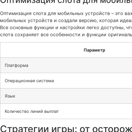
Оптимизация слота для мобильных устройств – это важ
мобильных устройств и создали версию, которая идеал
Все основные функции и настройки легко доступны, чт
слота сохраняет все особенности и функции оригиналь
Параметр
Платформа
Операционная система
Язык
Количество линий выплат
Стратегии игры: от осторо