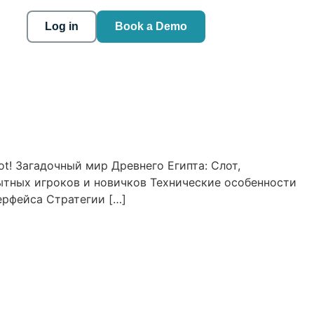
Log in
Book a Demo
ot! Загадочный мир Древнего Египта: Слот,
тных игроков и новичков Технические особенности
ерфейса Стратегии […]