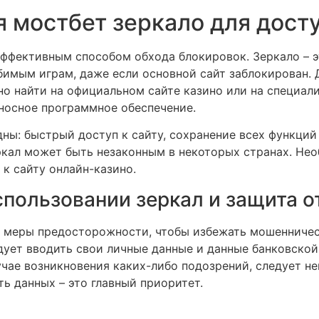
 мостбет зеркало для досту
ффективным способом обхода блокировок. Зеркало – эт
юбимым играм, даже если основной сайт заблокирован.
о найти на официальном сайте казино или на специали
оносное программное обеспечение.
ны: быстрый доступ к сайту, сохранение всех функций
еркал может быть незаконным в некоторых странах. Не
 к сайту онлайн-казино.
пользовании зеркал и защита 
меры предосторожности, чтобы избежать мошенничест
едует вводить свои личные данные и данные банковско
учае возникновения каких-либо подозрений, следует н
ь данных – это главный приоритет.