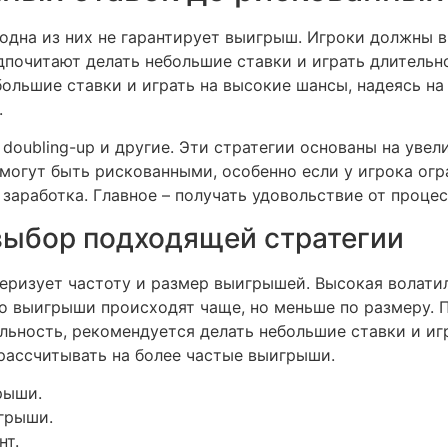
одна из них не гарантирует выигрыш. Игроки должны в
почитают делать небольшие ставки и играть длительно
ольшие ставки и играть на высокие шансы, надеясь на
.
doubling-up и другие. Эти стратегии основаны на уве
 могут быть рискованными, особенно если у игрока огр
 заработка. Главное – получать удовольствие от процес
 выбор подходящей стратегии
теризует частоту и размер выигрышей. Высокая волати
то выигрыши происходят чаще, но меньше по размеру. 
льность, рекомендуется делать небольшие ставки и иг
 рассчитывать на более частые выигрыши.
рыши.
грыши.
нт.