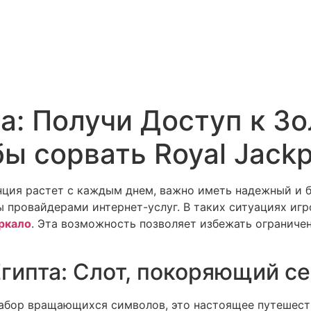
: Получи Доступ к Зол
ы сорвать Royal Jackp
нция растет с каждым днем, важно иметь надежный и 
ы провайдерами интернет-услуг. В таких ситуациях иг
ркало
. Эта возможность позволяет избежать ограниче
гипта: Слот, покоряющий с
 набор вращающихся символов, это настоящее путешест