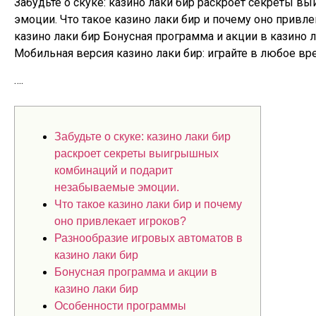
Забудьте о скуке: казино лаки бир раскроет секреты
эмоции. Что такое казино лаки бир и почему оно привл
казино лаки бир Бонусная программа и акции в казино
Мобильная версия казино лаки бир: играйте в любое вре
….
Забудьте о скуке: казино лаки бир
раскроет секреты выигрышных
комбинаций и подарит
незабываемые эмоции.
Что такое казино лаки бир и почему
оно привлекает игроков?
Разнообразие игровых автоматов в
казино лаки бир
Бонусная программа и акции в
казино лаки бир
Особенности программы