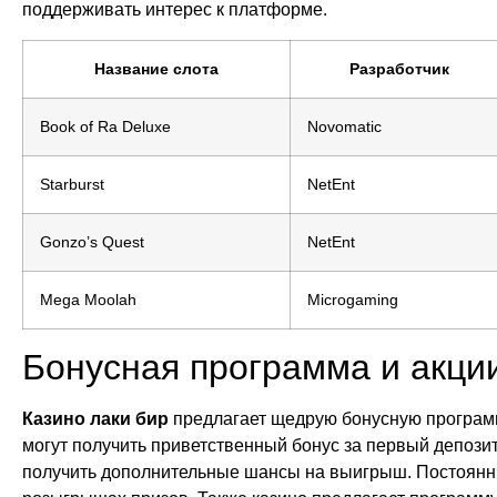
поддерживать интерес к платформе.
Название слота
Разработчик
Book of Ra Deluxe
Novomatic
Starburst
NetEnt
Gonzo’s Quest
NetEnt
Mega Moolah
Microgaming
Бонусная программа и акции
Казино лаки бир
предлагает щедрую бонусную программ
могут получить приветственный бонус за первый депозит
получить дополнительные шансы на выигрыш. Постоянные