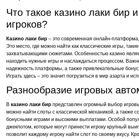
Что такое казино лаки бир 
игроков?
Казино лаки бир
– это современная онлайн-платформа,
Это место, где можно найти как классические игры, такие
захватывающими сюжетами. Особенностью казино явля
находить нужные игры и наслаждаться процессом. Важн
надежность платформы, а также привлекательные бонус
Играть здесь – это значит погрузиться в мир азарта и исп
Разнообразие игровых автом
В
казино лаки бир
представлен огромный выбор игровы
можно найти слоты с классической механикой, а также
бонусными играми и высокими выплатами. Особой попу
джекпотом, которые могут принести игроку крупный вы
позволит каждому игроку найти слот по своему вкусу. К