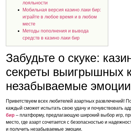
лояльности
Мобильная версия казино лаки бир:
играйте в любое время и в любом
месте
Методы пополнения и вывода
средств в казино лаки бир
Забудьте о скуке: кази
секреты выигрышных к
незабываемые эмоции
Приветствуем всех любителей азартных развлечений! По
каждый сможет испытать свою удачу и почувствовать а
бир
– платформу, предлагающую широкий выбор игр, пр
место, где азарт сочетается с безопасностью и надежнос
и получить незабываемые эмоции.