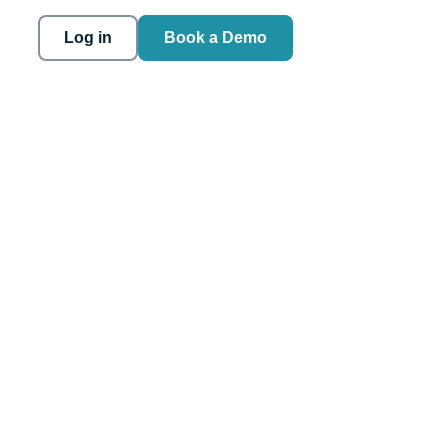
Log in
Book a Demo