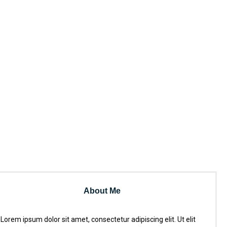
About Me
Lorem ipsum dolor sit amet, consectetur adipiscing elit. Ut elit