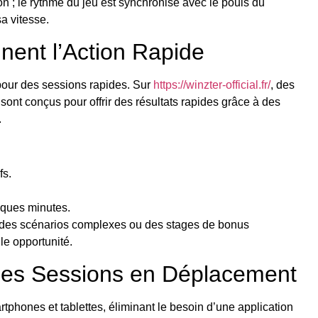
on ; le rythme du jeu est synchronisé avec le pouls du
a vitesse.
nent l’Action Rapide
 pour des sessions rapides. Sur
https://winzter-official.fr/
, des
sont conçus pour offrir des résultats rapides grâce à des
.
fs.
lques minutes.
ec des scénarios complexes ou des stages de bonus
le opportunité.
 des Sessions en Déplacement
tphones et tablettes, éliminant le besoin d’une application