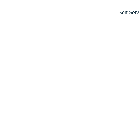
Self-Ser