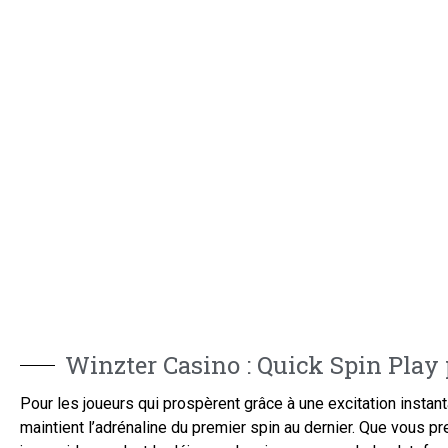
Winzter Casino : Quick Spin Play 
Pour les joueurs qui prospèrent grâce à une excitation instan
maintient l’adrénaline du premier spin au dernier. Que vous 