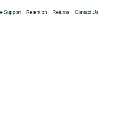
ve Support
Retention
Returns
Contact Us