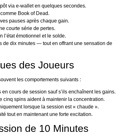
épôt via e-wallet en quelques secondes.
té comme Book of Dead.
èves pauses après chaque gain.
ne courte série de pertes.
 l’état émotionnel et le solde.
s de dix minutes — tout en offrant une sensation de
iques des Joueurs
souvent les comportements suivants :
 en cours de session sauf s’ils enchaînent les gains.
cinq spins aident à maintenir la concentration.
niquement lorsque la session est « chaude ».
té tout en maintenant une forte excitation.
ession de 10 Minutes