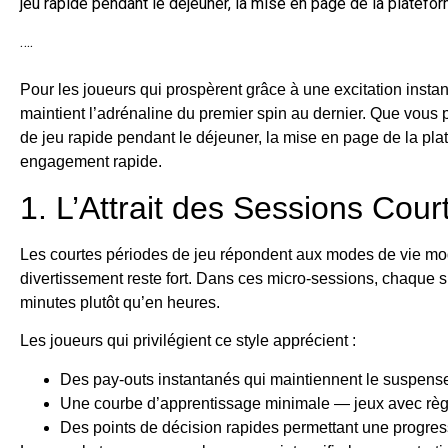
jeu rapide pendant le déjeuner, la mise en page de la platefor
….
Pour les joueurs qui prospèrent grâce à une excitation insta
maintient l’adrénaline du premier spin au dernier. Que vous
de jeu rapide pendant le déjeuner, la mise en page de la pla
engagement rapide.
1. L’Attrait des Sessions Cour
Les courtes périodes de jeu répondent aux modes de vie mod
divertissement reste fort. Dans ces micro‑sessions, chaque
minutes plutôt qu’en heures.
Les joueurs qui privilégient ce style apprécient :
Des pay‑outs instantanés qui maintiennent le suspens
Une courbe d’apprentissage minimale — jeux avec règl
Des points de décision rapides permettant une progres