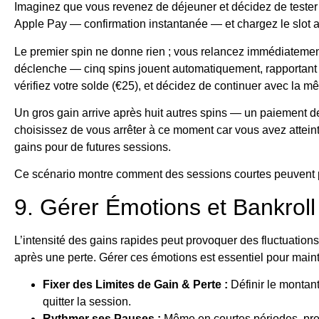
Imaginez que vous revenez de déjeuner et décidez de teste
Apple Pay — confirmation instantanée — et chargez le slot 
Le premier spin ne donne rien ; vous relancez immédiatement
déclenche — cinq spins jouent automatiquement, rapportant 
vérifiez votre solde (€25), et décidez de continuer avec la 
Un gros gain arrive après huit autres spins — un paiement d
choisissez de vous arrêter à ce moment car vous avez atteint 
gains pour de futures sessions.
Ce scénario montre comment des sessions courtes peuvent pro
9. Gérer Émotions et Bankrol
L’intensité des gains rapides peut provoquer des fluctuatio
après une perte. Gérer ces émotions est essentiel pour mainte
Fixer des Limites de Gain & Perte :
Définir le montan
quitter la session.
Rythmer ses Pauses :
Même en courtes périodes, pren