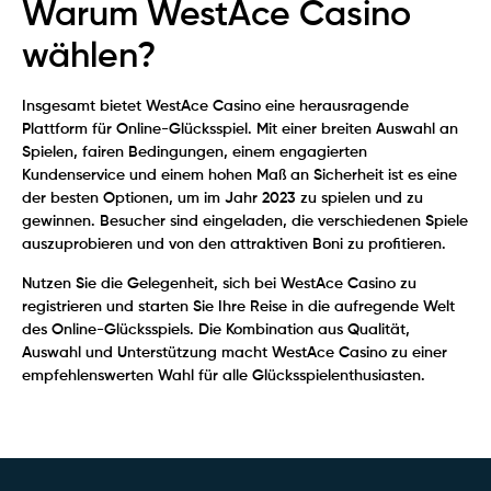
Warum WestAce Casino
wählen?
Insgesamt bietet WestAce Casino eine herausragende
Plattform für Online-Glücksspiel. Mit einer breiten Auswahl an
Spielen, fairen Bedingungen, einem engagierten
Kundenservice und einem hohen Maß an Sicherheit ist es eine
der besten Optionen, um im Jahr 2023 zu spielen und zu
gewinnen. Besucher sind eingeladen, die verschiedenen Spiele
auszuprobieren und von den attraktiven Boni zu profitieren.
Nutzen Sie die Gelegenheit, sich bei WestAce Casino zu
registrieren und starten Sie Ihre Reise in die aufregende Welt
des Online-Glücksspiels. Die Kombination aus Qualität,
Auswahl und Unterstützung macht WestAce Casino zu einer
empfehlenswerten Wahl für alle Glücksspielenthusiasten.