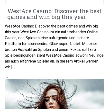
WestAce Casino: Discover the best
games and win big this year
WestAce Casino: Discover the best games and win big
this year WestAce Casino ist ein aufstrebendes Online-
Casino, das Spielern eine aufregende und sichere
Plattform für spannendes Glücksspiel bietet. Mit einer
breiten Auswahl an Spielen und einem Fokus auf faire
Spielbedingungen zieht WestAce Casino sowohl Neulinge
als auch erfahrene Spieler an. In diesem Artikel werden
wir […]
….