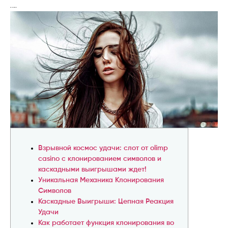
….
Взрывной космос удачи: слот от olimp
casino с клонированием символов и
каскадными выигрышами ждет!
Уникальная Механика Клонирования
Символов
Каскадные Выигрыши: Цепная Реакция
Удачи
Как работает функция клонирования во