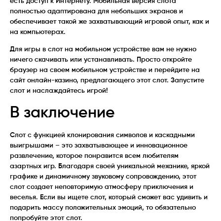
есть доступ к Интернету. Мобильная версия слота
полностью адаптирована для небольших экранов и
обеспечивает такой же захватывающий игровой опыт, как и
на компьютерах.
Для игры в слот на мобильном устройстве вам не нужно
ничего скачивать или устанавливать. Просто откройте
браузер на своем мобильном устройстве и перейдите на
сайт онлайн-казино, предлагающего этот слот. Запустите
слот и наслаждайтесь игрой!
В заключение
Слот с функцией клонирования символов и каскадными
выигрышами – это захватывающее и инновационное
развлечение, которое понравится всем любителям
азартных игр. Благодаря своей уникальной механике, яркой
графике и динамичному звуковому сопровождению, этот
слот создает неповторимую атмосферу приключения и
веселья. Если вы ищете слот, который сможет вас удивить и
подарить массу положительных эмоций, то обязательно
попробуйте этот слот.