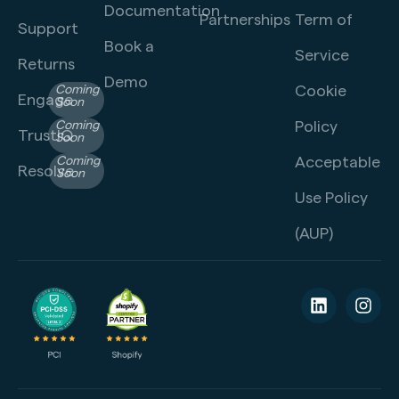
Documentation
Partnerships
Term of
Support
Book a
Service
Returns
Demo
Cookie
Coming
Engage
Soon
Policy
Coming
TrustIQ
Soon
Acceptable
Coming
Resolve
Soon
Use Policy
(AUP)