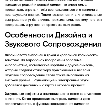
находится редкий и ценный символ, то имеет смысл
продолжать играть, чтобы воспользоваться его копиями в
последующих спинах. Также, важно помнить, что каскадные
выигрыши могут быть очень прибыльными, поэтому не стоит
прекращать игру после первого же выигрыша.
Особенности Дизайна и
Звукового Сопровождения
Дизайн слота выполнен в яркой и красочной космической
тематике. На барабанах изображены забавные
инопланетяне, космические корабли и другие символы,
которые создают атмосферу приключения и веселья.
Звуковое сопровождение слота также выполнено на
высоком уровне – булькающие и электронные звуки
добавляют динамики и азарта в игровой процесс.
Визуальные эффекты и анимация слота также заслуживают
внимания. Когда происходит выигрыш, символы ярко
подсвечиваются, а функция клонирования символов