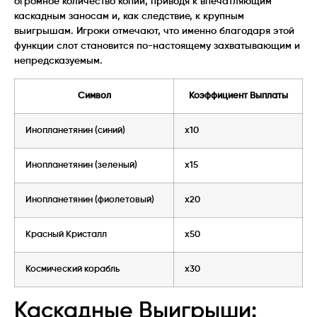
огромное количество копий, приводя к впечатляющим
каскадным заносам и, как следствие, к крупным
выигрышам. Игроки отмечают, что именно благодаря этой
функции слот становится по-настоящему захватывающим и
непредсказуемым.
Символ
Коэффициент Выплаты
Инопланетянин (синий)
x10
Инопланетянин (зеленый)
x15
Инопланетянин (фиолетовый)
x20
Красный Кристалл
x50
Космический корабль
x30
Каскадные Выигрыши: