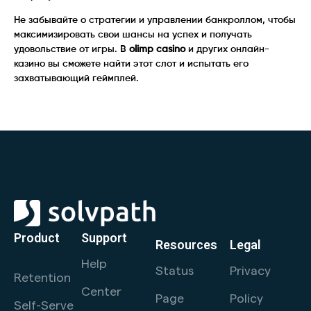
Не забывайте о стратегии и управлении банкроллом, чтобы
максимизировать свои шансы на успех и получать
удовольствие от игры. В
olimp casino
и других онлайн-
казино вы сможете найти этот слот и испытать его
захватывающий геймплей.
Product
Support
Resources
Legal
Help
Status
Privacy
Retention
Center
Page
Policy
Self-Serve