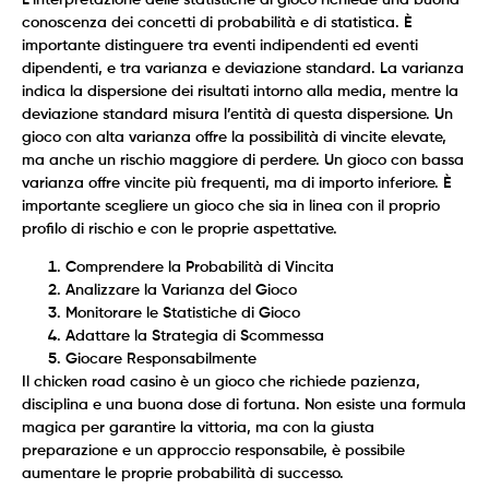
conoscenza dei concetti di probabilità e di statistica. È
importante distinguere tra eventi indipendenti ed eventi
dipendenti, e tra varianza e deviazione standard. La varianza
indica la dispersione dei risultati intorno alla media, mentre la
deviazione standard misura l’entità di questa dispersione. Un
gioco con alta varianza offre la possibilità di vincite elevate,
ma anche un rischio maggiore di perdere. Un gioco con bassa
varianza offre vincite più frequenti, ma di importo inferiore. È
importante scegliere un gioco che sia in linea con il proprio
profilo di rischio e con le proprie aspettative.
Comprendere la Probabilità di Vincita
Analizzare la Varianza del Gioco
Monitorare le Statistiche di Gioco
Adattare la Strategia di Scommessa
Giocare Responsabilmente
Il chicken road casino è un gioco che richiede pazienza,
disciplina e una buona dose di fortuna. Non esiste una formula
magica per garantire la vittoria, ma con la giusta
preparazione e un approccio responsabile, è possibile
aumentare le proprie probabilità di successo.