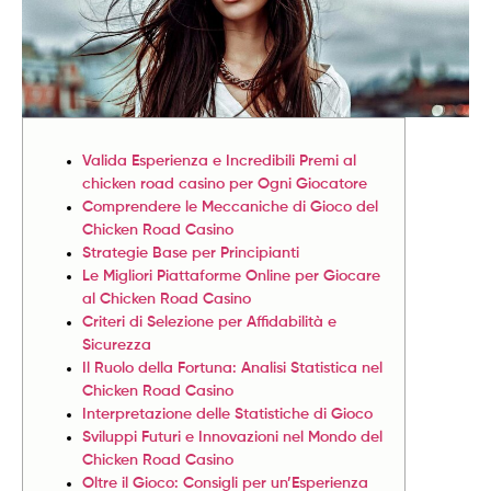
Valida Esperienza e Incredibili Premi al
chicken road casino per Ogni Giocatore
Comprendere le Meccaniche di Gioco del
Chicken Road Casino
Strategie Base per Principianti
Le Migliori Piattaforme Online per Giocare
al Chicken Road Casino
Criteri di Selezione per Affidabilità e
Sicurezza
Il Ruolo della Fortuna: Analisi Statistica nel
Chicken Road Casino
Interpretazione delle Statistiche di Gioco
Sviluppi Futuri e Innovazioni nel Mondo del
Chicken Road Casino
Oltre il Gioco: Consigli per un’Esperienza