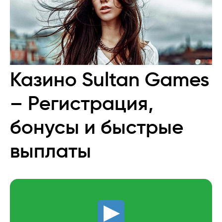
Казино Sultan Games
– Регистрация,
бонусы и быстрые
выплаты