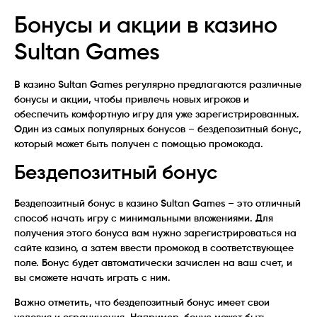
Бонусы и акции в казино
Sultan Games
В казино Sultan Games регулярно предлагаются различные
бонусы и акции, чтобы привлечь новых игроков и
обеспечить комфортную игру для уже зарегистрированных.
Один из самых популярных бонусов – бездепозитный бонус,
который может быть получен с помощью промокода.
Бездепозитный бонус
Бездепозитный бонус в казино Sultan Games – это отличный
способ начать игру с минимальными вложениями. Для
получения этого бонуса вам нужно зарегистрироваться на
сайте казино, а затем ввести промокод в соответствующее
поле. Бонус будет автоматически зачислен на ваш счет, и
вы сможете начать играть с ним.
Важно отметить, что бездепозитный бонус имеет свои