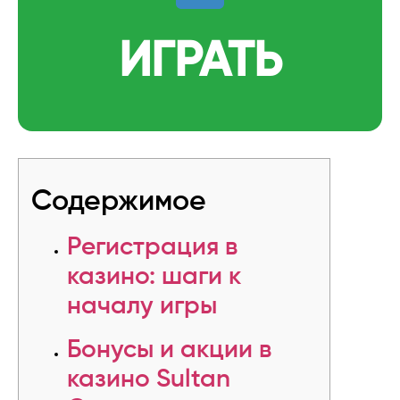
ИГРАТЬ
Содержимое
Регистрация в
казино: шаги к
началу игры
Бонусы и акции в
казино Sultan