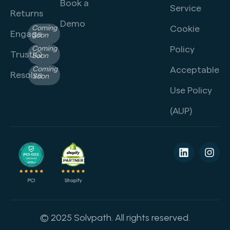
Book a
Service
Returns
Demo
Cookie
Coming
Engage
Soon
Policy
Coming
TrustIQ
Soon
Acceptable
Coming
Resolve
Soon
Use Policy
(AUP)
© 2025 Solvpath. All rights reserved.