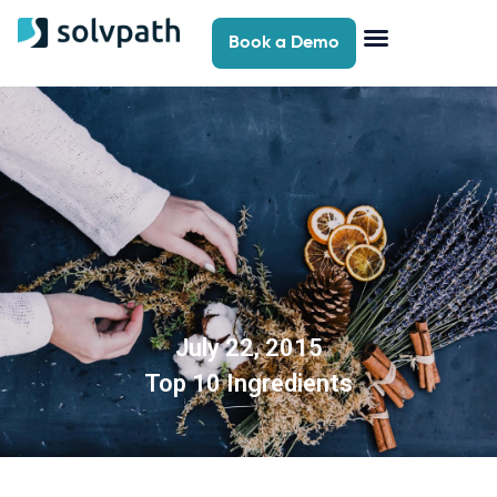
Book a Demo
July 22, 2015
Top 10 Ingredients