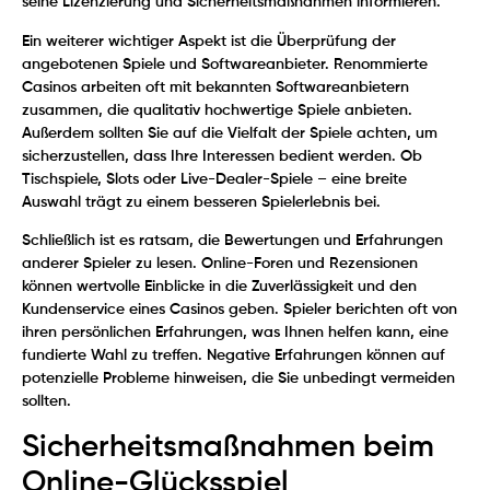
seine Lizenzierung und Sicherheitsmaßnahmen informieren.
Ein weiterer wichtiger Aspekt ist die Überprüfung der
angebotenen Spiele und Softwareanbieter. Renommierte
Casinos arbeiten oft mit bekannten Softwareanbietern
zusammen, die qualitativ hochwertige Spiele anbieten.
Außerdem sollten Sie auf die Vielfalt der Spiele achten, um
sicherzustellen, dass Ihre Interessen bedient werden. Ob
Tischspiele, Slots oder Live-Dealer-Spiele – eine breite
Auswahl trägt zu einem besseren Spielerlebnis bei.
Schließlich ist es ratsam, die Bewertungen und Erfahrungen
anderer Spieler zu lesen. Online-Foren und Rezensionen
können wertvolle Einblicke in die Zuverlässigkeit und den
Kundenservice eines Casinos geben. Spieler berichten oft von
ihren persönlichen Erfahrungen, was Ihnen helfen kann, eine
fundierte Wahl zu treffen. Negative Erfahrungen können auf
potenzielle Probleme hinweisen, die Sie unbedingt vermeiden
sollten.
Sicherheitsmaßnahmen beim
Online-Glücksspiel