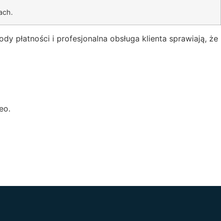
ach.
y płatności i profesjonalna obsługa klienta sprawiają, że
eo.