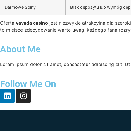
Darmowe Spiny
Brak depozytu lub wymóg dep
Oferta
vavada casino
jest niezwykle atrakcyjna dla szerok
to miejsce zdecydowanie warte uwagi każdego fana rozryw
About Me
Lorem ipsum dolor sit amet, consectetur adipiscing elit. Ut e
Follow Me On