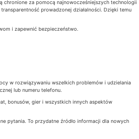
są chronione za pomocą najnowocześniejszych technologii
transparentność prowadzonej działalności. Dzięki temu
twom i zapewnić bezpieczeństwo.
ocy w rozwiązywaniu wszelkich problemów i udzielania
znej lub numeru telefonu.
łat, bonusów, gier i wszystkich innych aspektów
e pytania. To przydatne źródło informacji dla nowych