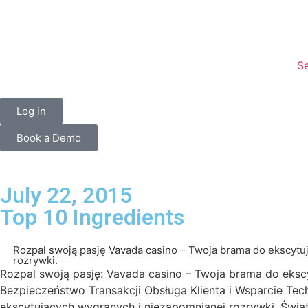
Se
Log in
Book a Demo
July 22, 2015
Top 10 Ingredients
Rozpal swoją pasję Vavada casino – Twoja brama do ekscytu
rozrywki.
Rozpal swoją pasję: Vavada casino – Twoja brama do eksc
Bezpieczeństwo Transakcji Obsługa Klienta i Wsparcie Te
ekscytujących wygranych i niezapomnianej rozrywki. Świat