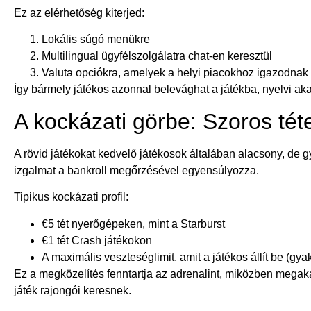
Ez az elérhetőség kiterjed:
Lokális súgó menükre
Multilingual ügyfélszolgálatra chat-en keresztül
Valuta opciókra, amelyek a helyi piacokhoz igazodnak
Így bármely játékos azonnal belevághat a játékba, nyelvi ak
A kockázati görbe: Szoros té
A rövid játékokat kedvelő játékosok általában alacsony, de 
izgalmat a bankroll megőrzésével egyensúlyozza.
Tipikus kockázati profil:
€5 tét nyerőgépeken, mint a Starburst
€1 tét Crash játékokon
A maximális veszteséglimit, amit a játékos állít be (gya
Ez a megközelítés fenntartja az adrenalint, miközben megak
játék rajongói keresnek.