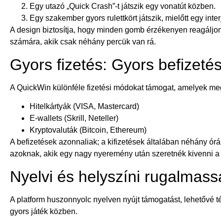
Egy utazó „Quick Crash”-t játszik egy vonatút közben.
Egy szakember gyors rulettkört játszik, mielőtt egy inter
A design biztosítja, hogy minden gomb érzékenyen reagáljon
számára, akik csak néhány percük van rá.
Gyors fizetés: Gyors befizetés
A QuickWin különféle fizetési módokat támogat, amelyek me
Hitelkártyák (VISA, Mastercard)
E‑wallets (Skrill, Neteller)
Kryptovaluták (Bitcoin, Ethereum)
A befizetések azonnaliak; a kifizetések általában néhány ó
azoknak, akik egy nagy nyeremény után szeretnék kivenni a
Nyelvi és helyszíni rugalmas
A platform huszonnyolc nyelven nyújt támogatást, lehetővé 
gyors játék közben.