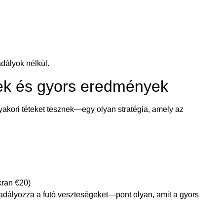
adályok nélkül.
tek és gyors eredmények
gyakori téteket tesznek—egy olyan stratégia, amely az
kran €20)
adályozza a futó veszteségeket—pont olyan, amit a gyors