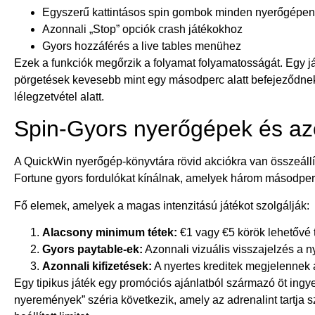
Egyszerű kattintásos spin gombok minden nyerőgépen
Azonnali „Stop” opciók crash játékokhoz
Gyors hozzáférés a live tables menühez
Ezek a funkciók megőrzik a folyamat folyamatosságát. Egy játé
pörgetések kevesebb mint egy másodperc alatt befejeződnek
lélegzetvétel alatt.
Spin‑Gyors nyerőgépek és az
A QuickWin nyerőgép-könyvtára rövid akciókra van összeállít
Fortune gyors fordulókat kínálnak, amelyek három másodperc
Fő elemek, amelyek a magas intenzitású játékot szolgálják:
Alacsony minimum tétek:
€1 vagy €5 körök lehetővé t
Gyors paytable-ek:
Azonnali vizuális visszajelzés a n
Azonnali kifizetések:
A nyertes kreditek megjelennek 
Egy tipikus játék egy promóciós ajánlatból származó öt ing
nyeremények” széria következik, amely az adrenalint tartja s