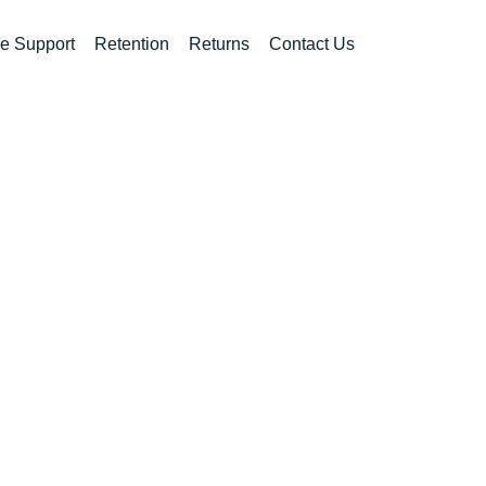
ve Support
Retention
Returns
Contact Us