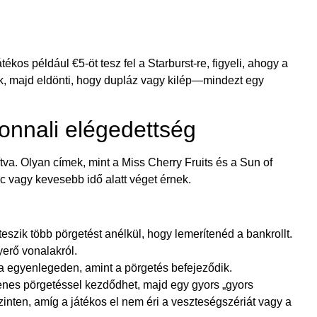
kos például €5-öt tesz fel a Starburst-re, figyeli, ahogy a
, majd eldönti, hogy dupláz vagy kilép—mindezt egy
onnali elégedettség
va. Olyan címek, mint a Miss Cherry Fruits és a Sun of
 vagy kevesebb idő alatt véget érnek.
eszik több pörgetést anélkül, hogy lemerítenéd a bankrollt.
yerő vonalakról.
a egyenlegeden, amint a pörgetés befejeződik.
yenes pörgetéssel kezdődhet, majd egy gyors „gyors
zinten, amíg a játékos el nem éri a veszteségszériát vagy a