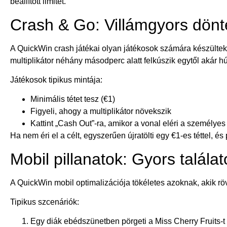
beállított limitet.
Crash & Go: Villámgyors dönt
A QuickWin crash játékai olyan játékosok számára készültek
multiplikátor néhány másodperc alatt felkúszik egytől akár h
Játékosok tipikus mintája:
Minimális tétet tesz (€1)
Figyeli, ahogy a multiplikátor növekszik
Kattint „Cash Out”-ra, amikor a vonal eléri a személyes c
Ha nem éri el a célt, egyszerűen újratölti egy €1-es téttel, é
Mobil pillanatok: Gyors talála
A QuickWin mobil optimalizációja tökéletes azoknak, akik r
Tipikus szcenáriók:
Egy diák ebédszünetben pörgeti a Miss Cherry Fruits-t 