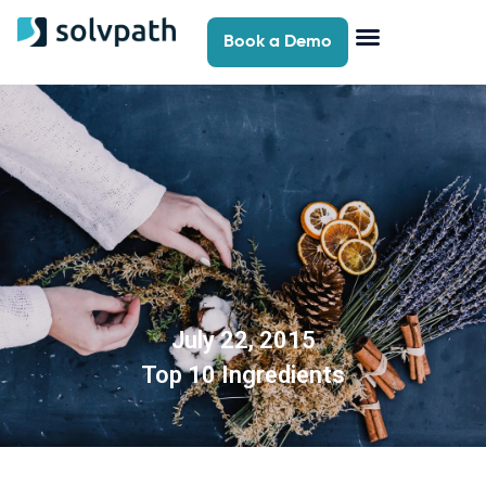
Book a Demo
July 22, 2015
Top 10 Ingredients