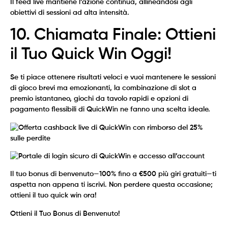
Il feed live mantiene l’azione continua, allineandosi agli
obiettivi di sessioni ad alta intensità.
10. Chiamata Finale: Ottieni
il Tuo Quick Win Oggi!
Se ti piace ottenere risultati veloci e vuoi mantenere le sessioni
di gioco brevi ma emozionanti, la combinazione di slot a
premio istantaneo, giochi da tavolo rapidi e opzioni di
pagamento flessibili di QuickWin ne fanno una scelta ideale.
Il tuo bonus di benvenuto—100% fino a €500 più giri gratuiti—ti
aspetta non appena ti iscrivi. Non perdere questa occasione;
ottieni il tuo quick win ora!
Ottieni il Tuo Bonus di Benvenuto!