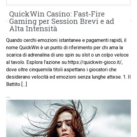
QuickWin Casino: Fast‑Fire
Gaming per Session Brevi e ad
Alta Intensità
Quando cerchi emozioni istantanee e pagamenti rapidi, il
nome QuickWin è un punto di riferimento per chi ama la
scarica di adrenalina di uno spin su slot o un colpo veloce
al tavolo. Esplora l’azione su https://quickwin-gioco.it/,
dove oltre cinquemila titoli aspettano i giocatori che
desiderano velocità ed emozioni senza lunghe attese. 1. Il
Battito […]
….