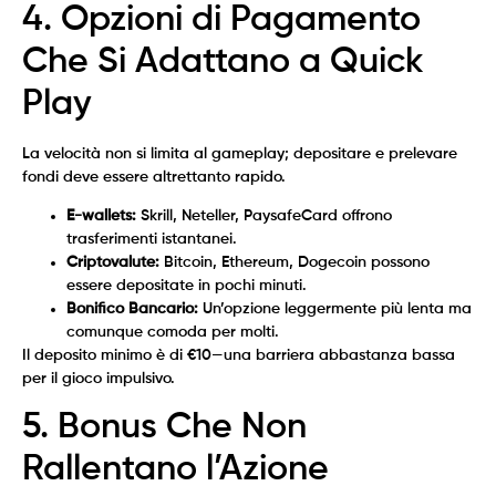
4. Opzioni di Pagamento
Che Si Adattano a Quick
Play
La velocità non si limita al gameplay; depositare e prelevare
fondi deve essere altrettanto rapido.
E-wallets:
Skrill, Neteller, PaysafeCard offrono
trasferimenti istantanei.
Criptovalute:
Bitcoin, Ethereum, Dogecoin possono
essere depositate in pochi minuti.
Bonifico Bancario:
Un’opzione leggermente più lenta ma
comunque comoda per molti.
Il deposito minimo è di €10—una barriera abbastanza bassa
per il gioco impulsivo.
5. Bonus Che Non
Rallentano l’Azione