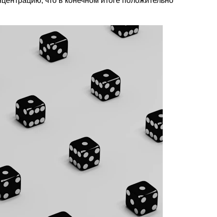
центрацию, что в конечном итоге положительно