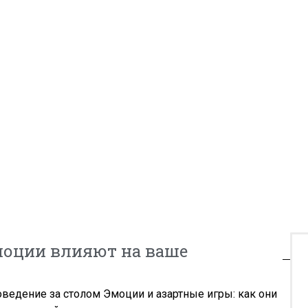
July 22, 2015
Top 10 Ingredients
моции влияют на ваше
ведение за столом Эмоции и азартные игры: как они