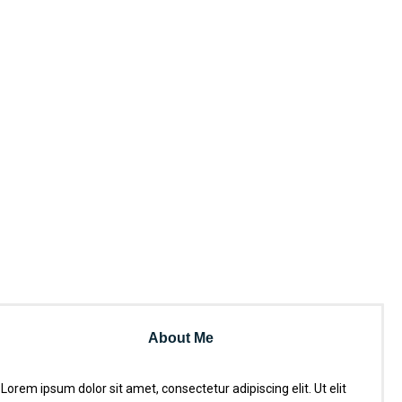
About Me
Lorem ipsum dolor sit amet, consectetur adipiscing elit. Ut elit