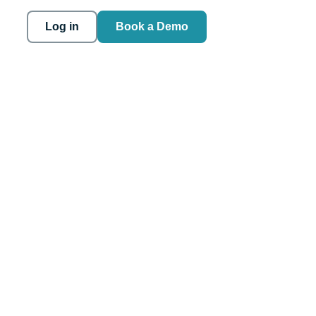
Log in
Book a Demo