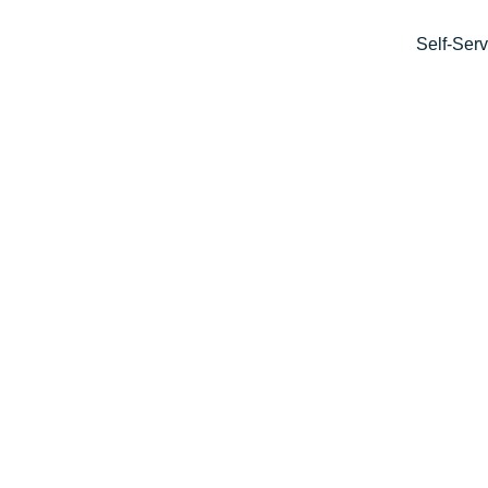
Self-Ser