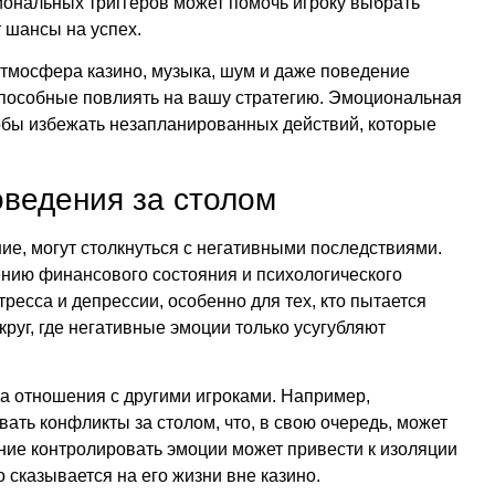
иональных триггеров может помочь игроку выбрать
 шансы на успех.
Атмосфера казино, музыка, шум и даже поведение
способные повлиять на вашу стратегию. Эмоциональная
обы избежать незапланированных действий, которые
ведения за столом
ие, могут столкнуться с негативными последствиями.
ению финансового состояния и психологического
ресса и депрессии, особенно для тех, кто пытается
руг, где негативные эмоции только усугубляют
а отношения с другими игроками. Например,
ать конфликты за столом, что, в свою очередь, может
ение контролировать эмоции может привести к изоляции
 сказывается на его жизни вне казино.