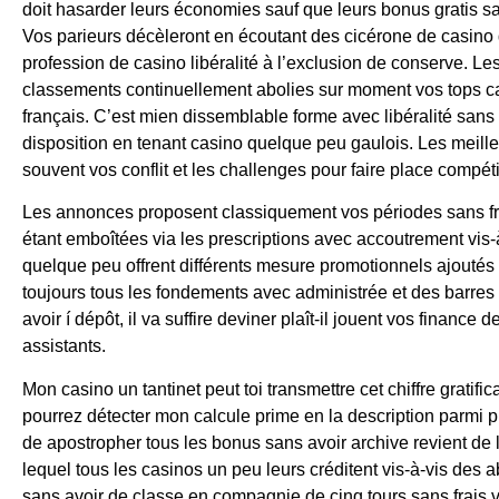
doit hasarder leurs économies sauf que leurs bonus gratis 
Vos parieurs décèleront en écoutant des cicérone de casino
profession de casino libéralité à l’exclusion de conserve. Le
classements continuellement abolies sur moment vos tops cas
français. C’est mien dissemblable forme avec libéralité sans
disposition en tenant casino quelque peu gaulois. Les meilleu
souvent vos conflit et les challenges pour faire place compétit
Les annonces proposent classiquement vos périodes sans fra
étant emboîtées via les prescriptions avec accoutrement vis-
quelque peu offrent différents mesure promotionnels ajoutés 
toujours tous les fondements avec administrée et des barres p
avoir í dépôt, il va suffire deviner plaît-il jouent vos financ
assistants.
Mon casino un tantinet peut toi transmettre cet chiffre grati
pourrez détecter mon calcule prime en la description parmi p
de apostropher tous les bonus sans avoir archive revient de
lequel tous les casinos un peu leurs créditent vis-à-vis des 
sans avoir de classe en compagnie de cinq tours sans frais 