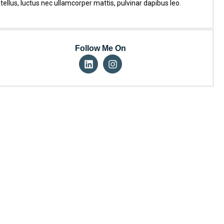
tellus, luctus nec ullamcorper mattis, pulvinar dapibus leo.
Follow Me On