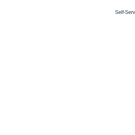
Self-Ser