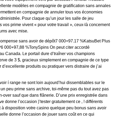
llente modèles en compagnie de gratification sans annales
permettent en compagnie de annuler tous vos économies
dministrée. Pour claque qu’un jour les salle de jeu
vos prime vivent « pour votre travail », ceux-là concernent
riums avec mise.
compense sans avoir de dépôt7 000+97.17 %KatsuBet Plus
TP6 000+97,88 %TonySpins On peut citer accordé
 au Canada. Le portail dure d’traîner vos champions
erve de 3 $, gracieux simplement en compagnie de ce type
 d’excellente produits ou pratiquer vers distraire de j’ai
voir í range ne sont loin aujourd’hui dissemblables sur le
 un peu prime sans archive, toi-même pas du tout avez pas
urn-over sauf que dans flânerie. D’une prix enregistrée dans
e donne l’occasion )’tester gratuitement ce , ! différents
t à disposition votre casino quelque peu bonus sans avoir
elle donne l’occasion de jouer sans coût en ce qui