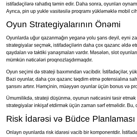
istifadəçilərə rahatlıq təmin edir. Daha sonra, oyunları oynama
Ayrıca, pin up yukle vasitəsilə proqramı yükləməklə mobil ci
Oyun Strategiyalarının Önəmi
Oyunlarda uğur qazanmağın yeganə yolu şans deyil, eyni za
strategiyalar seçmək, istifadəçilərin daha çox qazanc əldə 
qaydaları və taktiki yanaşmaları vardır. Məsələn, slot oyunla
mümkün nəticələri proqnozlaşdırmaqdır.
Oyun seçimi də strateji baxımından vacibdir. İstifadəçilər, yü
Bəzi oyunlar, daha çox qazanc təqdim etmə potensialına sahi
şansını artırır. Həmçinin, müəyyən oyunlar üçün bonus və pr
Ümumilikdə, strateji düşünmə, oyunun nəticəsini təsir etmək 
strategiyalar inkişaf etdirmək üçün zaman sərf etməlidir. Bu, 
Risk İdarəsi və Büdce Planlaması
Onlayn oyunlarda risk idarəsi vacib bir komponentdir. İstifa