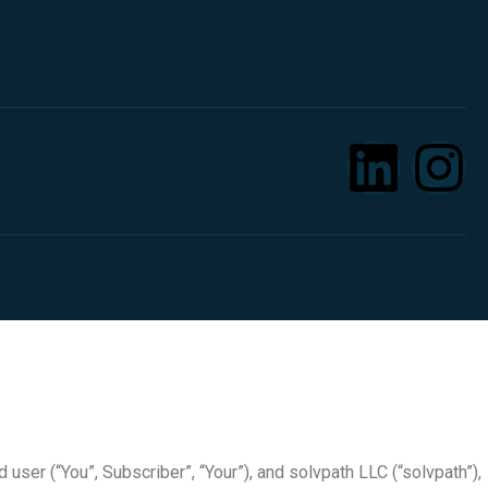
er (“You”, Subscriber”, “Your”), and solvpath LLC (“solvpath”),