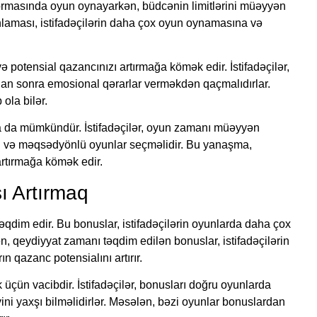
latformasında oyun oynayarkən, büdcənin limitlərini müəyyən
nlaması, istifadəçilərin daha çox oyun oynamasına və
ə potensial qazancınızı artırmağa kömək edir. İstifadəçilər,
an sonra emosional qərarlar verməkdən qaçmalıdırlar.
ola bilər.
la da mümkündür. İstifadəçilər, oyun zamanı müəyyən
i və məqsədyönlü oyunlar seçməlidir. Bu yanaşma,
artırmağa kömək edir.
ı Artırmaq
təqdim edir. Bu bonuslar, istifadəçilərin oyunlarda daha çox
n, qeydiyyat zamanı təqdim edilən bonuslar, istifadəçilərin
n qazanc potensialını artırır.
 üçün vacibdir. İstifadəçilər, bonusları doğru oyunlarda
ini yaxşı bilməlidirlər. Məsələn, bəzi oyunlar bonuslardan