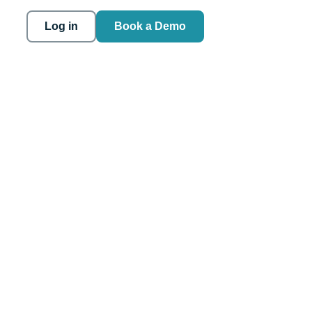
Log in
Book a Demo