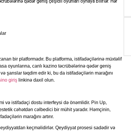
əcrübələrinə qədər geniş çeşidli oyunları oynaya bilirlər. Hər
alar
nan bir platformadır. Bu platforma, istifadəçilərinə müxtəlif
 masa oyunlarına, canlı kazino təcrübələrinə qədər geniş
r və şanslar təqdim edir ki, bu da istifadəçilərin marağını
ino giriş
linkinə daxil olun.
 və istifadəçi dostu interfeysi də önəmlidir. Pin Up,
stetik cəhətdən cəlbedici bir mühit yaradır. Həmçinin,
adəçilərin marağını artırır.
eydiyyatdan keçməlidirlər. Qeydiyyat prosesi sadədir və