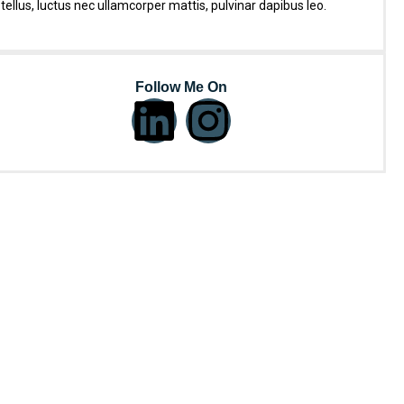
tellus, luctus nec ullamcorper mattis, pulvinar dapibus leo.
Follow Me On