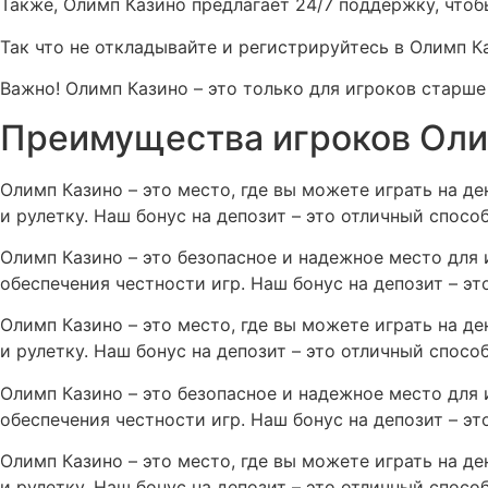
Также, Олимп Казино предлагает 24/7 поддержку, чтоб
Так что не откладывайте и регистрируйтесь в Олимп Ка
Важно! Олимп Казино – это только для игроков старше 
Преимущества игроков Оли
Олимп Казино – это место, где вы можете играть на д
и рулетку. Наш бонус на депозит – это отличный спосо
Олимп Казино – это безопасное и надежное место для
обеспечения честности игр. Наш бонус на депозит – эт
Олимп Казино – это место, где вы можете играть на д
и рулетку. Наш бонус на депозит – это отличный спосо
Олимп Казино – это безопасное и надежное место для
обеспечения честности игр. Наш бонус на депозит – эт
Олимп Казино – это место, где вы можете играть на д
и рулетку. Наш бонус на депозит – это отличный спосо