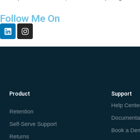
Follow Me On
Product
Support
Help Cente
Retention
Documenta
Self-Serve Support
Book a De
Returns