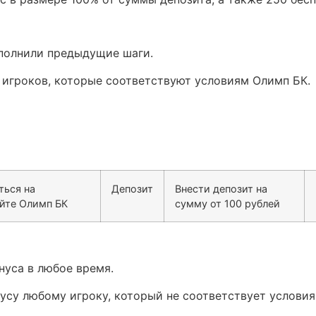
ыполнили предыдущие шаги.
х игроков, которые соответствуют условиям Олимп БК.
ться на
Депозит
Внести депозит на
йте Олимп БК
сумму от 100 рублей
нуса в любое время.
нусу любому игроку, который не соответствует услови