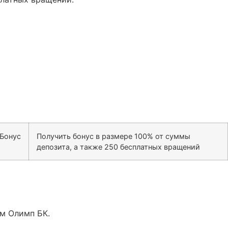
Бонус
Получить бонус в размере 100% от суммы
депозита, а также 250 бесплатных вращений
ям Олимп БК.