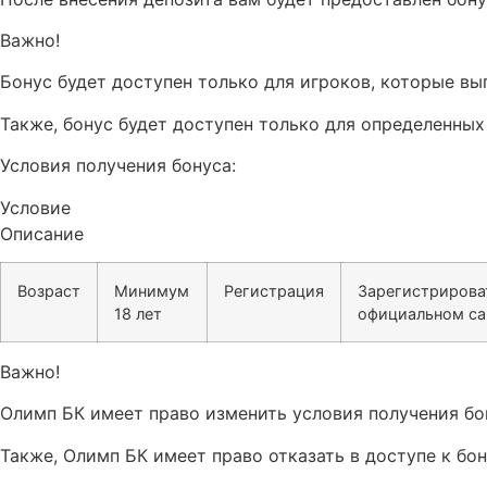
Важно!
Бонус будет доступен только для игроков, которые в
Также, бонус будет доступен только для определенны
Условия получения бонуса:
Условие
Описание
Возраст
Минимум
Регистрация
Зарегистрирова
18 лет
официальном са
Важно!
Олимп БК имеет право изменить условия получения бо
Также, Олимп БК имеет право отказать в доступе к бо