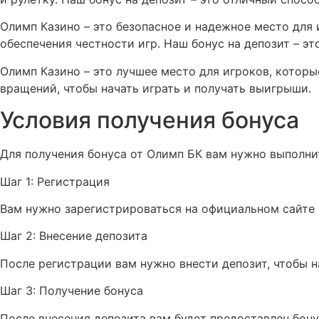
Олимп Казино – это безопасное и надежное место для
обеспечения честности игр. Наш бонус на депозит – эт
Олимп Казино – это лучшее место для игроков, которы
вращений, чтобы начать играть и получать выигрыши.
Условия получения бонуса
Для получения бонуса от Олимп БК вам нужно выполни
Шаг 1: Регистрация
Вам нужно зарегистрироваться на официальном сайте 
Шаг 2: Внесение депозита
После регистрации вам нужно внести депозит, чтобы на
Шаг 3: Получение бонуса
После внесения депозита вам будет предоставлен бону