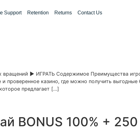
ve Support
Retention
Returns
Contact Us
х вращений ▶️ ИГРАТЬ Содержимое Преимущества игро
 и проверенное казино, где можно получить выгодные 
которое предлагает […]
чай BONUS 100% + 250