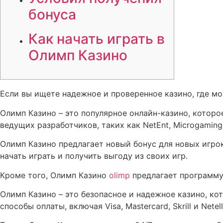
бонуса
Как начать играть в
Олимп Казино
Если вы ищете надежное и проверенное казино, где мо
Олимп Казино – это популярное онлайн-казино, которо
ведущих разработчиков, таких как NetEnt, Microgaming 
Олимп Казино предлагает новый бонус для новых игрок
начать играть и получить выгоду из своих игр.
Кроме того, Олимп Казино
olimp
предлагает программу 
Олимп Казино – это безопасное и надежное казино, к
способы оплаты, включая Visa, Mastercard, Skrill и Netell