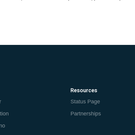
Resources
r
Status Page
tion
Partnerships
mo