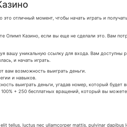
Казино
то это отличный момент, чтобы начать играть и получа
те Олимп Казино, если вы еще не сделали это. Вам пот
уя вашу уникальную ссылку для входа. Вам доступны р
лась, и начать играть.
ют вам возможность выиграть деньги.
егии и навыков.
жность выиграть деньги, угадав номер, который будет 
 100% + 250 бесплатных вращений, который вы можете 
lit tellus, luctus nec ullamcorper mattis, pulvinar dapibus l