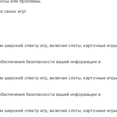
просы или проблемы.
з своих игр!
ам широкий спектр игр, включая слоты, карточные игры
 обеспечения безопасности вашей информации и
ам широкий спектр игр, включая слоты, карточные игры
 обеспечения безопасности вашей информации и
ам широкий спектр игр, включая слоты, карточные игры