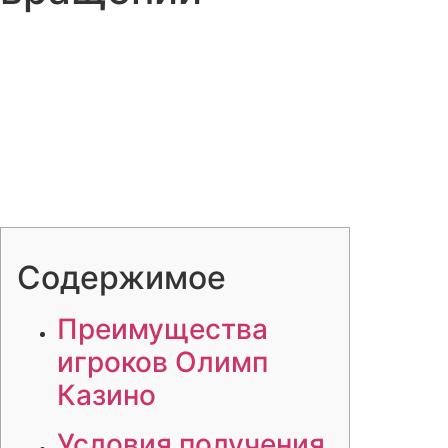
Содержимое
Преимущества
игроков Олимп
Казино
Условия получения