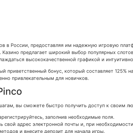
ков в России, предоставляя им надежную игровую плат
р. Казино предлагает широкий выбор популярных слото
аслаждаться высококачественной графикой и интуитивн
й приветственный бонус, который составляет 125% на 
бенно привлекательным для новичков.
Pinco
 шагам, вы сможете быстро получить доступ к своим л
арегистрируйтесь, заполнив необходимые поля.
 свой адрес электронной почты и, при необходимости,
етодов и внесите депозит для начала игры.