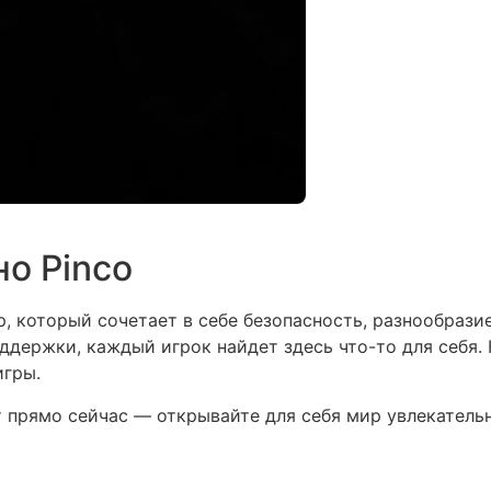
но Pinco
р, который сочетает в себе безопасность, разнообраз
ержки, каждый игрок найдет здесь что-то для себя. Н
игры.
т прямо сейчас — открывайте для себя мир увлекатель