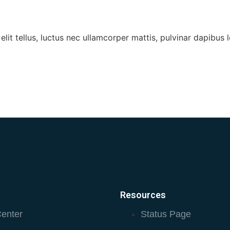
lit tellus, luctus nec ullamcorper mattis, pulvinar dapibus l
Resources
Center
Status Page