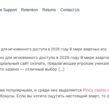
ve Support
Retention
Returns
Contact Us
 для мгновенного доступа в 2026 году В мире азартных игр
но для мгновенного доступа в 2026 году В мире азартн
ициальный сайт скачать, предлагающее игрокам уникал
это казино — отличный выбор […]
лее популярными, и среди них выделяется
Pinco casino
бонусы. Если вы хотите ощутить настоящий азарт, то 