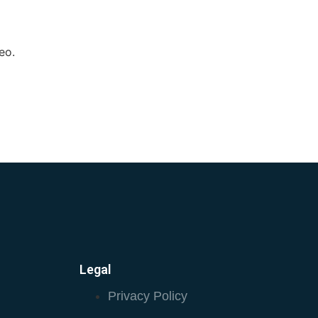
eo.
Legal
Privacy Policy