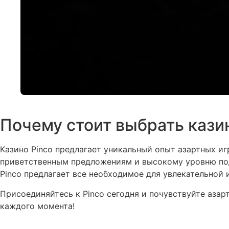
Почему стоит выбрать кази
Казино Pinco предлагает уникальный опыт азартных иг
приветственным предложениям и высокому уровню подд
Pinco предлагает все необходимое для увлекательной 
Присоединяйтесь к Pinco сегодня и почувствуйте азар
каждого момента!