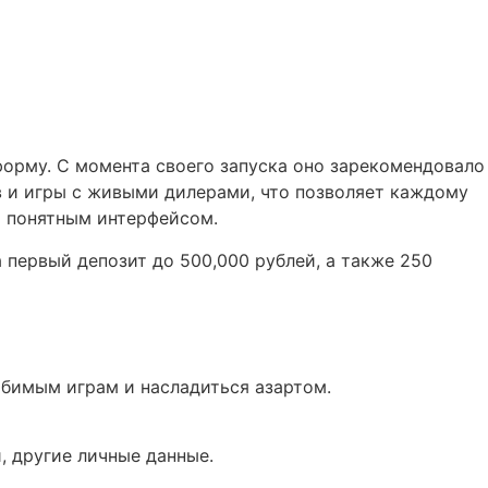
форму. С момента своего запуска оно зарекомендовало
в и игры с живыми дилерами, что позволяет каждому
о понятным интерфейсом.
первый депозит до 500,000 рублей, а также 250
юбимым играм и насладиться азартом.
 другие личные данные.