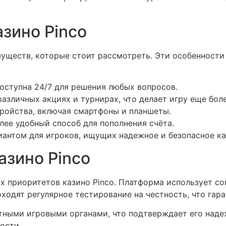
зино Pinco
уществ, которые стоит рассмотреть. Эти особенности
ступна 24/7 для решения любых вопросов.
азличных акциях и турнирах, что делает игру еще бол
тройства, включая смартфоны и планшеты.
ее удобный способ для пополнения счёта.
антом для игроков, ищущих надежное и безопасное ка
азино Pinco
ых приоритетов казино Pinco. Платформа использует 
оходят регулярное тестирование на честность, что га
етными игровыми органами, что подтверждает его наде
ости.