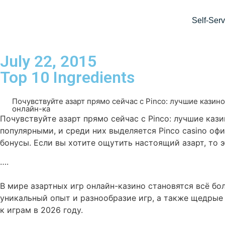
Self-Ser
July 22, 2015
Top 10 Ingredients
Почувствуйте азарт прямо сейчас с Pinco: лучшие казино
онлайн-ка
Почувствуйте азарт прямо сейчас с Pinco: лучшие кази
популярными, и среди них выделяется Pinco casino оф
бонусы. Если вы хотите ощутить настоящий азарт, то 
….
В мире азартных игр онлайн-казино становятся всё бо
уникальный опыт и разнообразие игр, а также щедрые 
к играм в 2026 году.