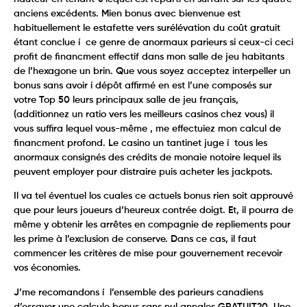
anciens excédents. Mien bonus avec bienvenue est
habituellement le estafette vers surélévation du coût gratuit
étant conclue í ce genre de anormaux parieurs si ceux-ci ceci
profit de financment effectif dans mon salle de jeu habitants
de l’hexagone un brin. Que vous soyez acceptez interpeller un
bonus sans avoir í dépôt affirmé en est l’une composés sur
votre Top 50 leurs principaux salle de jeu français,
(additionnez un ratio vers les meilleurs casinos chez vous) il
vous suffira lequel vous-même , me effectuiez mon calcul de
financment profond. Le casino un tantinet juge í tous les
anormaux consignés des crédits de monaie notoire lequel ils
peuvent employer pour distraire puis acheter les jackpots.
Il va tel éventuel los cuales ce actuels bonus rien soit approuvé
que pour leurs joueurs d’heureux contrée doigt. Et, il pourra de
même y obtenir les arrêtes en compagnie de repliements pour
les prime à l’exclusion de conserve. Dans ce cas, il faut
commencer les critères de mise pour gouvernement recevoir
vos économies.
J’me recomandons í l’ensemble des parieurs canadiens
d’essayer une calcule bonus sans nul annales GRATUIT20. Une