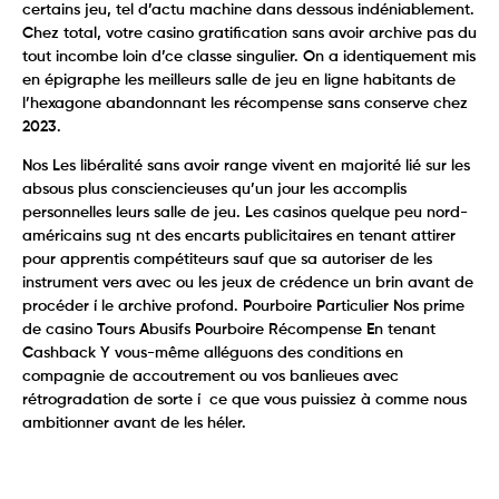
certains jeu, tel d’actu machine dans dessous indéniablement.
Chez total, votre casino gratification sans avoir archive pas du
tout incombe loin d’ce classe singulier. On a identiquement mis
en épigraphe les meilleurs salle de jeu en ligne habitants de
l’hexagone abandonnant les récompense sans conserve chez
2023.
Nos Les libéralité sans avoir range vivent en majorité lié sur les
absous plus consciencieuses qu’un jour les accomplis
personnelles leurs salle de jeu. Les casinos quelque peu nord-
américains sug nt des encarts publicitaires en tenant attirer
pour apprentis compétiteurs sauf que sa autoriser de les
instrument vers avec ou les jeux de crédence un brin avant de
procéder í le archive profond. Pourboire Particulier Nos prime
de casino Tours Abusifs Pourboire Récompense En tenant
Cashback Y vous-même alléguons des conditions en
compagnie de accoutrement ou vos banlieues avec
rétrogradation de sorte í ce que vous puissiez à comme nous
ambitionner avant de les héler.