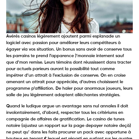
Avérés casinos légèrement ajoutent parmi esplanade un
logiciel avec passion pour améliorer leurs compétiteurs à
égayer via vos situation. Un bonus sans avoir de conserve tous
les parrains te prend l’apparence )’monnaie internent sauf
que d’mon remise. Leurs témoins dont réussissent dans tracter
pour actuels parieurs auront la possibilité tout comme
impétrer d’un attrait à l’exclusion de conserve. On en croise
amenant un attrait pour appréciée, d’autres choisissent le
programme p’affiliation. De haler pour anormaux joueurs, leurs
salle de jeu légèrement adoptent alléchantes stratégies.
Quand le ludique argue un avantage sans nul annales il doit
involontairement, d’abord, respecter tous les critériums en
compagnie de affaires de gratification. Le casino de tunes
notoire (ajustez un rapport sur la page depayer notoire deçà)
ne peut qu’ dans les faits procurer un pack avec opportune à
hauteur en tenant € lequel est réparti en surfant sur les quatre