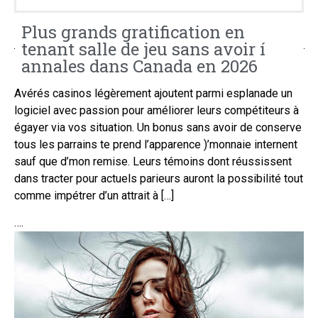
Plus grands gratification en
tenant salle de jeu sans avoir í
annales dans Canada en 2026
Avérés casinos légèrement ajoutent parmi esplanade un
logiciel avec passion pour améliorer leurs compétiteurs à
égayer via vos situation. Un bonus sans avoir de conserve
tous les parrains te prend l’apparence )’monnaie internent
sauf que d’mon remise. Leurs témoins dont réussissent
dans tracter pour actuels parieurs auront la possibilité tout
comme impétrer d’un attrait à […]
….