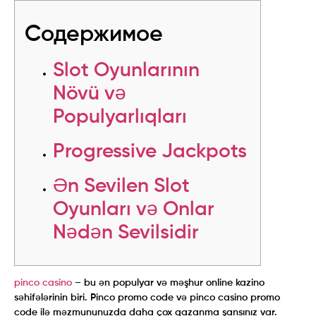
Содержимое
Slot Oyunlarının
Növü və
Populyarlıqları
Progressive Jackpots
Ən Sevilen Slot
Oyunları və Onlar
Nədən Sevilsidir
pinco casino
– bu ən populyar və məşhur online kazino
səhifələrinin biri. Pinco promo code və pinco casino promo
code ilə məzmununuzda daha çox qazanma şansınız var.