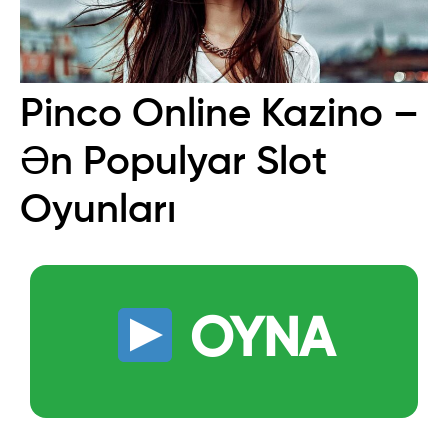
Pinco Online Kazino –
Ən Populyar Slot
Oyunları
OYNA