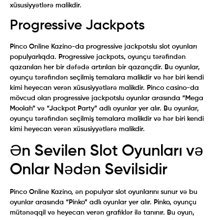
xüsusiyyətlərə malikdir.
Progressive Jackpots
Pinco Online Kazino-da progressive jackpotslu slot oyunları
populyarlıqda. Progressive jackpots, oyunçu tərəfindən
qazanılan her bir dəfədə artırılan bir qazançdir. Bu oyunlar,
oyunçu tərəfindən seçilmiş temalara malikdir və hər biri kendi
kimi heyecan verən xüsusiyyətlərə malikdir. Pinco casino-da
mövcud olan progressive jackpotslu oyunlar arasında “Mega
Moolah” və “Jackpot Party” adlı oyunlar yer alır. Bu oyunlar,
oyunçu tərəfindən seçilmiş temalara malikdir və hər biri kendi
kimi heyecan verən xüsusiyyətlərə malikdir.
Ən Sevilen Slot Oyunları və
Onlar Nədən Sevilsidir
Pinco Online Kazino, ən populyar slot oyunlarını sunur və bu
oyunlar arasında “Pinko” adlı oyunlar yer alır. Pinko, oyunçu
mütənəqqil və heyecan verən grafiklər ilə tanınır. Bu oyun,