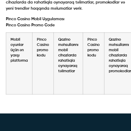
cihazlarda da rahatlıqla oynayaraq təlimatlar, promokodlar və
yeni trendlər haqqında məlumatlar verir.
Pinco Casino Mobil Uygulaması
Pinco Casino Promo Code
Mobil
Pinco
Qazino
Pinco
Qazino
oyunlar
Casino
məhsullarını
Casino
məhsullarını
üçün ən
promo
mobil
promo
mobil
yaxşı
kodu
cihazlarda
kodu
cihazlarda
platforma
rahatlıqla
rahatlıqla
oynayaraq
oynayaraq
təlimatlar
promokodlar