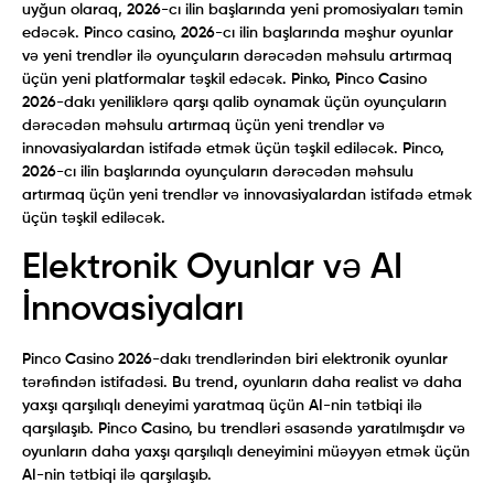
uyğun olaraq, 2026-cı ilin başlarında yeni promosiyaları təmin
edəcək. Pinco casino, 2026-cı ilin başlarında məşhur oyunlar
və yeni trendlər ilə oyunçuların dərəcədən məhsulu artırmaq
üçün yeni platformalar təşkil edəcək. Pinko, Pinco Casino
2026-dakı yeniliklərə qarşı qalib oynamak üçün oyunçuların
dərəcədən məhsulu artırmaq üçün yeni trendlər və
innovasiyalardan istifadə etmək üçün təşkil ediləcək. Pinco,
2026-cı ilin başlarında oyunçuların dərəcədən məhsulu
artırmaq üçün yeni trendlər və innovasiyalardan istifadə etmək
üçün təşkil ediləcək.
Elektronik Oyunlar və AI
İnnovasiyaları
Pinco Casino 2026-dakı trendlərindən biri elektronik oyunlar
tərəfindən istifadəsi. Bu trend, oyunların daha realist və daha
yaxşı qarşılıqlı deneyimi yaratmaq üçün AI-nin tətbiqi ilə
qarşılaşıb. Pinco Casino, bu trendləri əsasəndə yaratılmışdır və
oyunların daha yaxşı qarşılıqlı deneyimini müəyyən etmək üçün
AI-nin tətbiqi ilə qarşılaşıb.