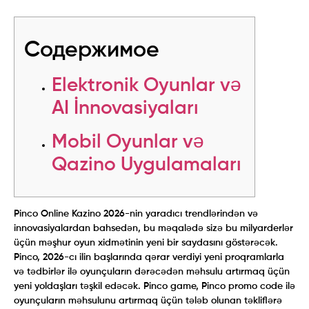
Содержимое
Elektronik Oyunlar və
AI İnnovasiyaları
Mobil Oyunlar və
Qazino Uygulamaları
Pinco Online Kazino 2026-nin yaradıcı trendlərindən və
innovasiyalardan bahsedən, bu məqalədə sizə bu milyarderlər
üçün məşhur oyun xidmətinin yeni bir saydasını göstərəcək.
Pinco, 2026-cı ilin başlarında qərar verdiyi yeni proqramlarla
və tədbirlər ilə oyunçuların dərəcədən məhsulu artırmaq üçün
yeni yoldaşları təşkil edəcək. Pinco game, Pinco promo code ilə
oyunçuların məhsulunu artırmaq üçün tələb olunan təkliflərə