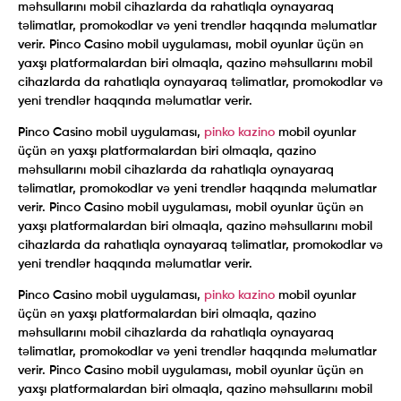
məhsullarını mobil cihazlarda da rahatlıqla oynayaraq
təlimatlar, promokodlar və yeni trendlər haqqında məlumatlar
verir. Pinco Casino mobil uygulaması, mobil oyunlar üçün ən
yaxşı platformalardan biri olmaqla, qazino məhsullarını mobil
cihazlarda da rahatlıqla oynayaraq təlimatlar, promokodlar və
yeni trendlər haqqında məlumatlar verir.
Pinco Casino mobil uygulaması,
pinko kazino
mobil oyunlar
üçün ən yaxşı platformalardan biri olmaqla, qazino
məhsullarını mobil cihazlarda da rahatlıqla oynayaraq
təlimatlar, promokodlar və yeni trendlər haqqında məlumatlar
verir. Pinco Casino mobil uygulaması, mobil oyunlar üçün ən
yaxşı platformalardan biri olmaqla, qazino məhsullarını mobil
cihazlarda da rahatlıqla oynayaraq təlimatlar, promokodlar və
yeni trendlər haqqında məlumatlar verir.
Pinco Casino mobil uygulaması,
pinko kazino
mobil oyunlar
üçün ən yaxşı platformalardan biri olmaqla, qazino
məhsullarını mobil cihazlarda da rahatlıqla oynayaraq
təlimatlar, promokodlar və yeni trendlər haqqında məlumatlar
verir. Pinco Casino mobil uygulaması, mobil oyunlar üçün ən
yaxşı platformalardan biri olmaqla, qazino məhsullarını mobil