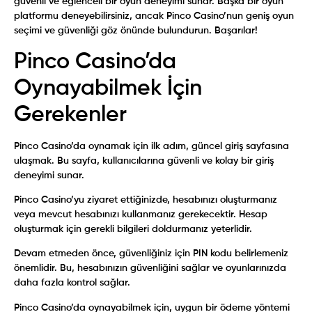
güvenli ve eğlenceli bir oyun deneyimi sunar. Başka bir oyun
platformu deneyebilirsiniz, ancak Pinco Casino’nun geniş oyun
seçimi ve güvenliği göz önünde bulundurun. Başarılar!
Pinco Casino’da
Oynayabilmek İçin
Gerekenler
Pinco Casino’da oynamak için ilk adım, güncel giriş sayfasına
ulaşmak. Bu sayfa, kullanıcılarına güvenli ve kolay bir giriş
deneyimi sunar.
Pinco Casino’yu ziyaret ettiğinizde, hesabınızı oluşturmanız
veya mevcut hesabınızı kullanmanız gerekecektir. Hesap
oluşturmak için gerekli bilgileri doldurmanız yeterlidir.
Devam etmeden önce, güvenliğiniz için PIN kodu belirlemeniz
önemlidir. Bu, hesabınızın güvenliğini sağlar ve oyunlarınızda
daha fazla kontrol sağlar.
Pinco Casino’da oynayabilmek için, uygun bir ödeme yöntemi