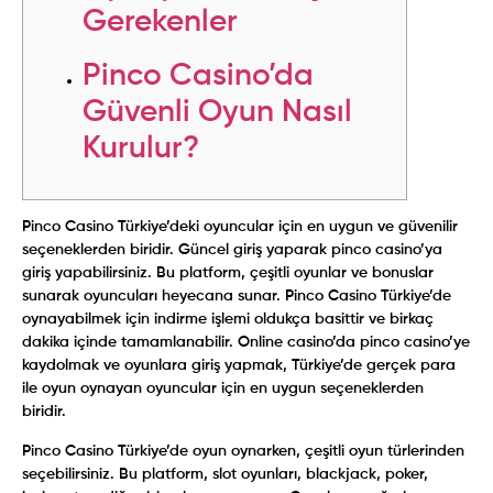
Gerekenler
Pinco Casino’da
Güvenli Oyun Nasıl
Kurulur?
Pinco Casino Türkiye’deki oyuncular için en uygun ve güvenilir
seçeneklerden biridir. Güncel giriş yaparak pinco casino’ya
giriş yapabilirsiniz. Bu platform, çeşitli oyunlar ve bonuslar
sunarak oyuncuları heyecana sunar. Pinco Casino Türkiye’de
oynayabilmek için indirme işlemi oldukça basittir ve birkaç
dakika içinde tamamlanabilir. Online casino’da pinco casino’ye
kaydolmak ve oyunlara giriş yapmak, Türkiye’de gerçek para
ile oyun oynayan oyuncular için en uygun seçeneklerden
biridir.
Pinco Casino Türkiye’de oyun oynarken, çeşitli oyun türlerinden
seçebilirsiniz. Bu platform, slot oyunları, blackjack, poker,