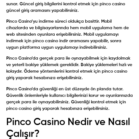
sunar. Güncel giriş bilgilerini kontrol etmek için pinco casino
güncel giriş aramasını yapabilirsiniz.
Pinco Casino’yu indirme süreci oldukça basittir. Mobil
cihazlarda ve bilgisayarlarında hem mobil uygulama hem de
web sitesinden oyunlara erişebilirsiniz. Mobil uygulamayı
indirmek için pinco casino indir aramasını yapabilir, sonra
uygun platforma uygun uygulamayı indirebilirsiniz.
Pinco Casino’da gerçek para ile oynayabilmek için kaydolmak
ve yeterli bakiye yüklemek gereklidir. Bakiye yüklemeleri hızlı ve
kolaydır. Ödeme yöntemlerini kontrol etmek için pinco casino
giriş yaparak hesabınıza erişebilirsiniz.
Pinco Casino’da güvenliği en üst düzeyde ön planda tutar.
Güvenlik önlemleriyle kullanıcı bilgilerinizi korur ve oyunlarınızda
gerçek para ile oynayabilirsiniz. Güvenliği kontrol etmek için
pinco casino giriş yaparak hesabınıza erişebilirsiniz.
Pinco Casino Nedir ve Nasıl
Çalışır?