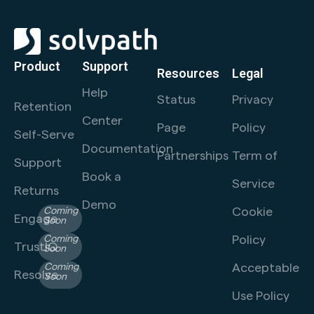
Product
Support
Resources
Legal
Help
Status
Privacy
Retention
Center
Page
Policy
Self-Serve
Documentation
Partnerships
Term of
Support
Book a
Service
Returns
Demo
Cookie
Coming
Engage
Soon
Policy
Coming
TrustIQ
Soon
Acceptable
Coming
Resolve
Soon
Use Policy