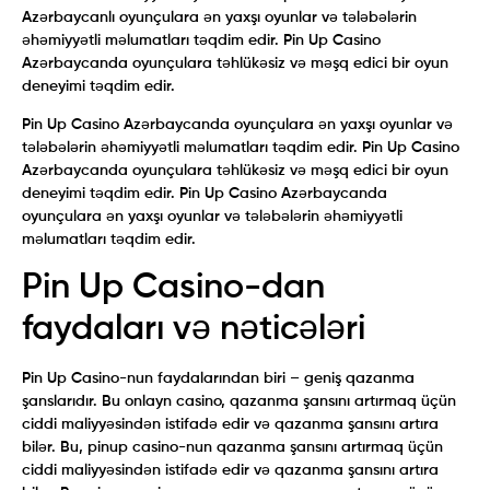
Azərbaycanlı oyunçulara ən yaxşı oyunlar və tələbələrin
əhəmiyyətli məlumatları təqdim edir. Pin Up Casino
Azərbaycanda oyunçulara təhlükəsiz və məşq edici bir oyun
deneyimi təqdim edir.
Pin Up Casino Azərbaycanda oyunçulara ən yaxşı oyunlar və
tələbələrin əhəmiyyətli məlumatları təqdim edir. Pin Up Casino
Azərbaycanda oyunçulara təhlükəsiz və məşq edici bir oyun
deneyimi təqdim edir. Pin Up Casino Azərbaycanda
oyunçulara ən yaxşı oyunlar və tələbələrin əhəmiyyətli
məlumatları təqdim edir.
Pin Up Casino-dan
faydaları və nəticələri
Pin Up Casino-nun faydalarından biri – geniş qazanma
şanslarıdır. Bu onlayn casino, qazanma şansını artırmaq üçün
ciddi maliyyəsindən istifadə edir və qazanma şansını artıra
bilər. Bu, pinup casino-nun qazanma şansını artırmaq üçün
ciddi maliyyəsindən istifadə edir və qazanma şansını artıra