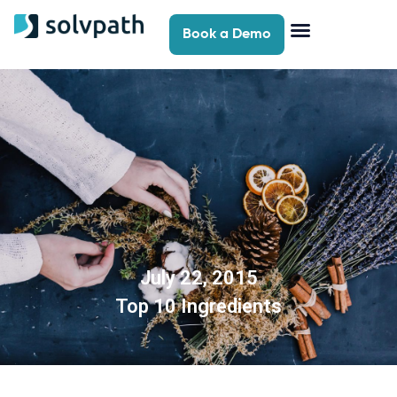
Book a Demo
July 22, 2015
Top 10 Ingredients