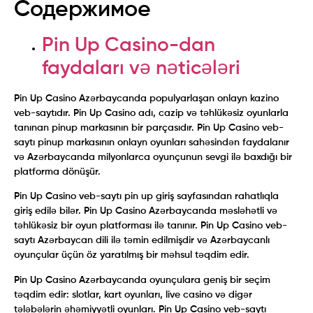
Содержимое
Pin Up Casino-dan
faydaları və nəticələri
Pin Up Casino Azərbaycanda populyarlaşan onlayn kazino
veb-saytıdır. Pin Up Casino adı, cazip və təhlükəsiz oyunlarla
tanınan pinup markasının bir parçasıdır. Pin Up Casino veb-
saytı pinup markasının onlayn oyunları sahəsindən faydalanır
və Azərbaycanda milyonlarca oyunçunun sevgi ilə baxdığı bir
platforma dönüşür.
Pin Up Casino veb-saytı pin up giriş sayfasından rahatlıqla
giriş edilə bilər. Pin Up Casino Azərbaycanda məsləhətli və
təhlükəsiz bir oyun platforması ilə tanınır. Pin Up Casino veb-
saytı Azərbaycan dili ilə təmin edilmişdir və Azərbaycanlı
oyunçular üçün öz yaratılmış bir məhsul təqdim edir.
Pin Up Casino Azərbaycanda oyunçulara geniş bir seçim
təqdim edir: slotlar, kart oyunları, live casino və digər
tələbələrin əhəmiyyətli oyunları. Pin Up Casino veb-saytı