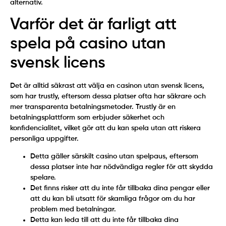
alternativ.
Varför det är farligt att
spela på casino utan
svensk licens
Det är alltid säkrast att välja en casinon utan svensk licens,
som har trustly, eftersom dessa platser ofta har säkrare och
mer transparenta betalningsmetoder. Trustly är en
betalningsplattform som erbjuder säkerhet och
konfidencialitet, vilket gör att du kan spela utan att riskera
personliga uppgifter.
Detta gäller särskilt casino utan spelpaus, eftersom
dessa platser inte har nödvändiga regler för att skydda
spelare.
Det finns risker att du inte får tillbaka dina pengar eller
att du kan bli utsatt för skamliga frågor om du har
problem med betalningar.
Detta kan leda till att du inte får tillbaka dina