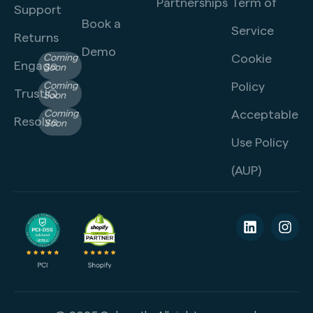
Partnerships
Term of
Support
Book a
Service
Returns
Demo
Cookie
Coming
Engage
Soon
Policy
Coming
TrustIQ
Soon
Acceptable
Coming
Resolve
Soon
Use Policy
(AUP)