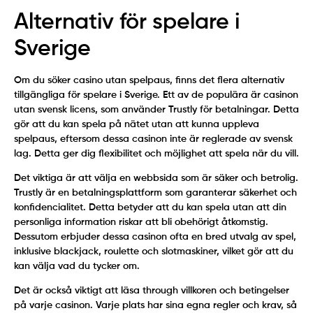
Alternativ för spelare i
Sverige
Om du söker casino utan spelpaus, finns det flera alternativ
tillgängliga för spelare i Sverige. Ett av de populära är casinon
utan svensk licens, som använder Trustly för betalningar. Detta
gör att du kan spela på nätet utan att kunna uppleva
spelpaus, eftersom dessa casinon inte är reglerade av svensk
lag. Detta ger dig flexibilitet och möjlighet att spela när du vill.
Det viktiga är att välja en webbsida som är säker och betrolig.
Trustly är en betalningsplattform som garanterar säkerhet och
konfidencialitet. Detta betyder att du kan spela utan att din
personliga information riskar att bli obehörigt åtkomstig.
Dessutom erbjuder dessa casinon ofta en bred utvalg av spel,
inklusive blackjack, roulette och slotmaskiner, vilket gör att du
kan välja vad du tycker om.
Det är också viktigt att läsa through villkoren och betingelser
på varje casinon. Varje plats har sina egna regler och krav, så