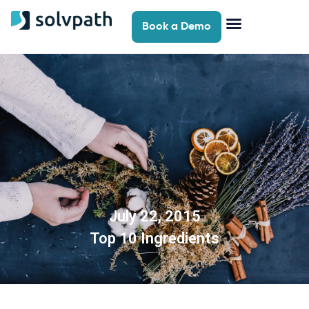
Book a Demo
July 22, 2015
Top 10 Ingredients