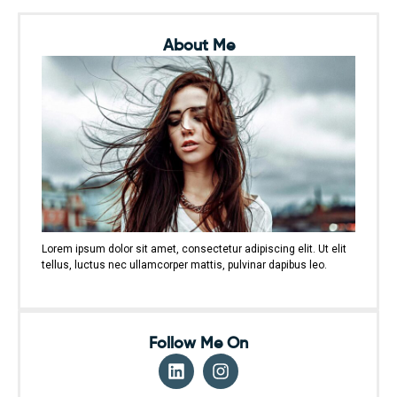
About Me
Lorem ipsum dolor sit amet, consectetur adipiscing elit. Ut elit
tellus, luctus nec ullamcorper mattis, pulvinar dapibus leo.
Follow Me On