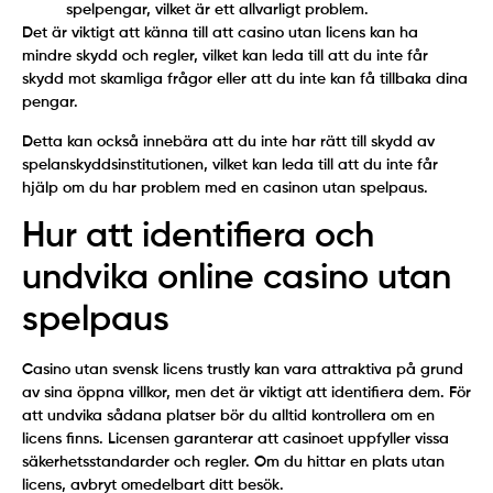
spelpengar, vilket är ett allvarligt problem.
Det är viktigt att känna till att casino utan licens kan ha
mindre skydd och regler, vilket kan leda till att du inte får
skydd mot skamliga frågor eller att du inte kan få tillbaka dina
pengar.
Detta kan också innebära att du inte har rätt till skydd av
spelanskyddsinstitutionen, vilket kan leda till att du inte får
hjälp om du har problem med en casinon utan spelpaus.
Hur att identifiera och
undvika online casino utan
spelpaus
Casino utan svensk licens trustly kan vara attraktiva på grund
av sina öppna villkor, men det är viktigt att identifiera dem. För
att undvika sådana platser bör du alltid kontrollera om en
licens finns. Licensen garanterar att casinoet uppfyller vissa
säkerhetsstandarder och regler. Om du hittar en plats utan
licens, avbryt omedelbart ditt besök.