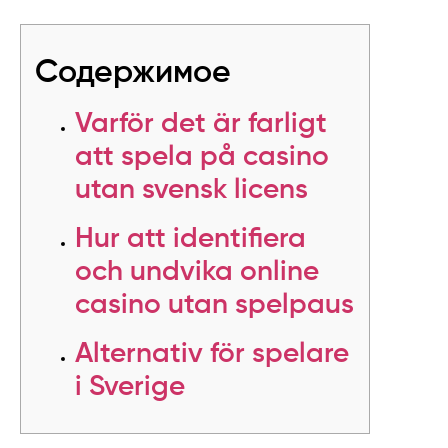
Содержимое
Varför det är farligt
att spela på casino
utan svensk licens
Hur att identifiera
och undvika online
casino utan spelpaus
Alternativ för spelare
i Sverige