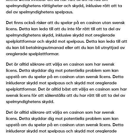
spelmyndighetens rättigheter och skydd, inklusive rätt att ta
del av spelmyndighetens spelpaus.
Det finns också risker att du spelar på en casinon utan svensk
licens. Detta kan leda till att du inte får rätt till att ta del av
spelmyndighetens skydd, inklusive skydd mot oreglerade
spelplattformar och skydd mot spelpaus. Detta kan leda till att
du kan bli betalningsutmanad eller att du kan bli utnyttjad av
oreglerade spelplattformar.
Det är alltid säkrare att välja en casinon som har svensk
licens. Detta skyddar dig mot potentiella problem som kan
uppstå om du spelar på en casinon utan svensk licens. Detta
inkluderar skydd mot spelpaus och skydd mot oreglerade
spelplattformar. Det är alltid bäst att välja en casinon som har
svensk licens för att säkerställa att du har rätt till att ta del av
spelmyndighetens skydd.
Det är alltid säkrare att välja en casinon som har svensk
licens. Detta skyddar dig mot potentiella problem som kan
uppstå om du spelar på en casinon utan svensk licens. Detta
inkluderar skydd mot spelpaus och skydd mot oreglerade