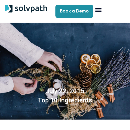
Book a Demo
July 22, 2015
Top 10 Ingredients