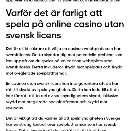
uppfyller vissa standarder för säkerhet och ansvarstagande.
Varför det är farligt att
spela på online casino utan
svensk licens
Det är alltid säkrare att välja en casinon webbplats som har
svensk licens. Detta skyddar dig mot potentiella problem som
kan uppstå om du spelar på en casinon webbplats utan
svensk licens. Detta inkluderar skydd mot spelpaus och skydd
mot oreglerade spelplattformar.
En casinon utan svensk licens kan inte garantera att du har
rätt till skydd av spelmyndigheten. Detta kan leda till att du
inte får rätt att ta del av spelmyndighetens skydd, inklusive
skydd mot oreglerade spelplattformar och skydd mot
spelpaus.
Det är viktigt att du känner till att spelmyndigheten i Sverige
har en sträng kontroll över spelplattformar som har svensk
licens. Detta innebär att du har rätt till att få råd om