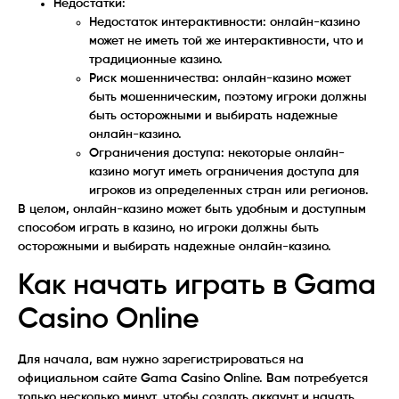
Недостатки:
Недостаток интерактивности: онлайн-казино
может не иметь той же интерактивности, что и
традиционные казино.
Риск мошенничества: онлайн-казино может
быть мошенническим, поэтому игроки должны
быть осторожными и выбирать надежные
онлайн-казино.
Ограничения доступа: некоторые онлайн-
казино могут иметь ограничения доступа для
игроков из определенных стран или регионов.
В целом, онлайн-казино может быть удобным и доступным
способом играть в казино, но игроки должны быть
осторожными и выбирать надежные онлайн-казино.
Как начать играть в Gama
Casino Online
Для начала, вам нужно зарегистрироваться на
официальном сайте Gama Casino Online. Вам потребуется
только несколько минут, чтобы создать аккаунт и начать