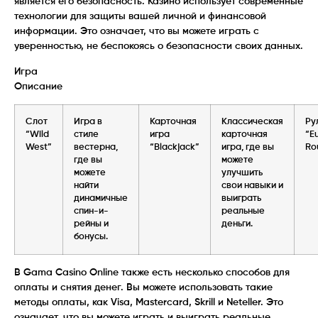
является его безопасность. Казино использует современные
технологии для защиты вашей личной и финансовой
информации. Это означает, что вы можете играть с
уверенностью, не беспокоясь о безопасности своих данных.
Игра
Описание
Слот
Игра в
Карточная
Классическая
Ру
“Wild
стиле
игра
карточная
“E
West”
вестерна,
“Blackjack”
игра, где вы
Ro
где вы
можете
можете
улучшить
найти
свои навыки и
динамичные
выиграть
спин-и-
реальные
рейны и
деньги.
бонусы.
В Gama Casino Online также есть несколько способов для
оплаты и снятия денег. Вы можете использовать такие
методы оплаты, как Visa, Mastercard, Skrill и Neteller. Это
означает, что вы можете играть и выиграть реальные