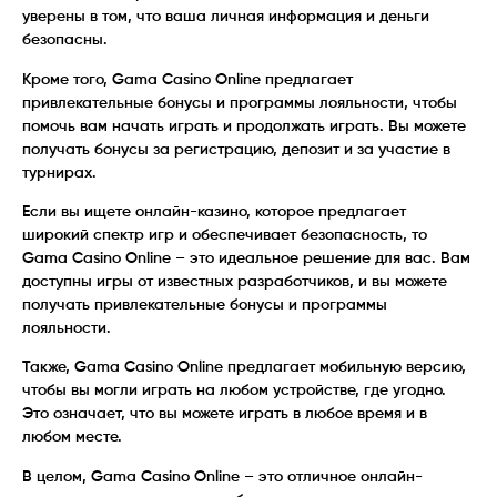
уверены в том, что ваша личная информация и деньги
безопасны.
Кроме того, Gama Casino Online предлагает
привлекательные бонусы и программы лояльности, чтобы
помочь вам начать играть и продолжать играть. Вы можете
получать бонусы за регистрацию, депозит и за участие в
турнирах.
Если вы ищете онлайн-казино, которое предлагает
широкий спектр игр и обеспечивает безопасность, то
Gama Casino Online – это идеальное решение для вас. Вам
доступны игры от известных разработчиков, и вы можете
получать привлекательные бонусы и программы
лояльности.
Также, Gama Casino Online предлагает мобильную версию,
чтобы вы могли играть на любом устройстве, где угодно.
Это означает, что вы можете играть в любое время и в
любом месте.
В целом, Gama Casino Online – это отличное онлайн-