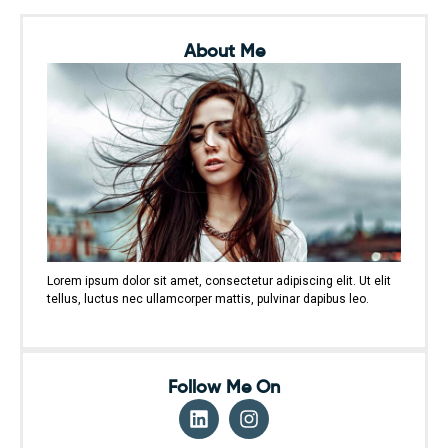
About Me
Lorem ipsum dolor sit amet, consectetur adipiscing elit. Ut elit
tellus, luctus nec ullamcorper mattis, pulvinar dapibus leo.
Follow Me On