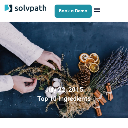
Book a Demo
July 22, 2015
Top 10 Ingredients