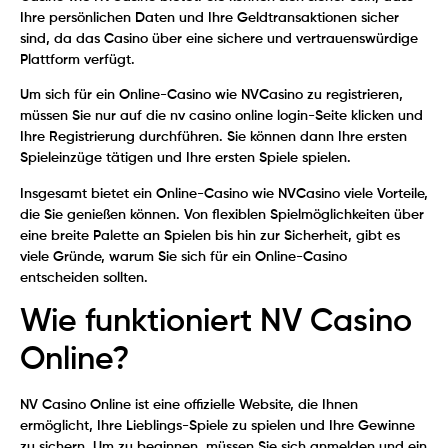
Ihre persönlichen Daten und Ihre Geldtransaktionen sicher
sind, da das Casino über eine sichere und vertrauenswürdige
Plattform verfügt.
Um sich für ein Online-Casino wie NVCasino zu registrieren,
müssen Sie nur auf die nv casino online login-Seite klicken und
Ihre Registrierung durchführen. Sie können dann Ihre ersten
Spieleinzüge tätigen und Ihre ersten Spiele spielen.
Insgesamt bietet ein Online-Casino wie NVCasino viele Vorteile,
die Sie genießen können. Von flexiblen Spielmöglichkeiten über
eine breite Palette an Spielen bis hin zur Sicherheit, gibt es
viele Gründe, warum Sie sich für ein Online-Casino
entscheiden sollten.
Wie funktioniert NV Casino
Online?
NV Casino Online ist eine offizielle Website, die Ihnen
ermöglicht, Ihre Lieblings-Spiele zu spielen und Ihre Gewinne
zu sichern. Um zu beginnen, müssen Sie sich anmelden und ein