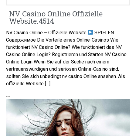
NV Casino Online Offizielle
Website.4514
NV Casino Online – Offizielle Website
SPIELEN
Содержимое Die Vorteile eines Online-Casinos Wie
funktioniert NV Casino Online? Wie funktioniert das NV
Casino Online Login? Registrieren und Starten NV Casino
Online Login Wenn Sie auf der Suche nach einem
vertrauenswürdigen und seriösen Online-Casino sind,
sollten Sie sich unbedingt nv casino Online ansehen. Als
offizielle Website […]
….