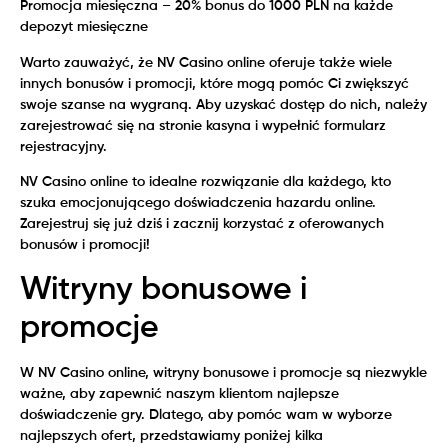
Promocja miesięczna – 20% bonus do 1000 PLN na każde
depozyt miesięczne
Warto zauważyć, że NV Casino online oferuje także wiele
innych bonusów i promocji, które mogą pomóc Ci zwiększyć
swoje szanse na wygraną. Aby uzyskać dostęp do nich, należy
zarejestrować się na stronie kasyna i wypełnić formularz
rejestracyjny.
NV Casino online to idealne rozwiązanie dla każdego, kto
szuka emocjonującego doświadczenia hazardu online.
Zarejestruj się już dziś i zacznij korzystać z oferowanych
bonusów i promocji!
Witryny bonusowe i
promocje
W NV Casino online, witryny bonusowe i promocje są niezwykle
ważne, aby zapewnić naszym klientom najlepsze
doświadczenie gry. Dlatego, aby pomóc wam w wyborze
najlepszych ofert, przedstawiamy poniżej kilka