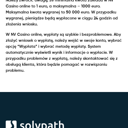
Należy zwrócić uwagę, że minimalna kwota zakładu w NV
Casino online to 1 euro, a maksymalna – 1000 euro.
Maksymalna kwota wygranej to 50 000 euro. W przypadku
wygranej, pieniądze będą wypłacone w ciągu 24 godzin od
złożenia wniosku.
W NV Casino online, wypłaty są szybkie i bezproblemowe. Aby
złożyć wniosek o wypłatę, należy wejść w swoje konto, wybrać
opcję “Wypłata” i wybrać metodę wypłaty. System
automatycznie wyświetli wynik i informacje o wypłacie. W
przypadku problemów z wypłatą, należy skontaktować się z
obsługą klienta, która będzie pomagać w rozwiązaniu
problemu.