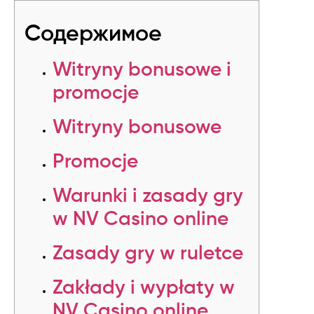
Содержимое
Witryny bonusowe i
promocje
Witryny bonusowe
Promocje
Warunki i zasady gry
w NV Casino online
Zasady gry w ruletce
Zakłady i wypłaty w
NV Casino online