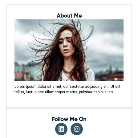
About Me
Lorem ipsum dolor sit amet, consectetur adipiscing elit. Ut elit
tellus, luctus nec ullamcorper mattis, pulvinar dapibus leo.
Follow Me On