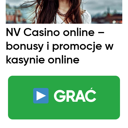
NV Casino online –
bonusy i promocje w
kasynie online
GRAĆ