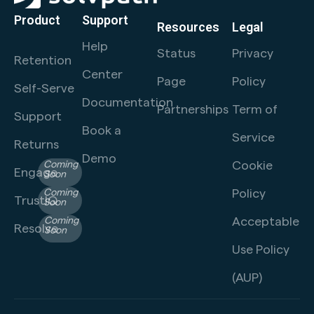
Product
Support
Resources
Legal
Help
Status
Privacy
Retention
Center
Page
Policy
Self-Serve
Documentation
Partnerships
Term of
Support
Book a
Service
Returns
Demo
Cookie
Coming
Engage
Soon
Policy
Coming
TrustIQ
Soon
Acceptable
Coming
Resolve
Soon
Use Policy
(AUP)