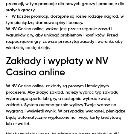
promocji, w tym promocje dla nowych graczy i promocje dla
stałych graczy.
W każdej promocji, dostępne są różne rodzaje nagród, w
tym pieniądze, darmowe spiny i bonusy.
W NV Casino online, ważne jest przestrzeganie zasad i
warunków gry, aby uniknąć problemów i konfliktów. Przed
rozpoczęciem gry, zawsze przeczytaj zasady i warunki, aby
wiedzieć, co się dzieje.
Zakłady i wypłaty w NV
Casino online
W NV Casino online, zakłady są prostym i intuicyjnym
procesem. Aby złożyć zakład, należy wybrać typ zakładu,
wybranego sportu lub gry, a następnie wybrać kwotę
zakładu. System automatycznie wyliczy Twoje szanse na
wygraną i wyświetli wynik. W przypadku wygranej, pieniądze
będą automatycznie wypłacone na Twoją kartę kredytową
lub e-wallet.