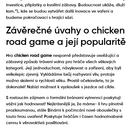
investice, příplatky a kvalitní zábavy. Budoucnost ukáže, dluží
kom.”}, kde se budou vytvářet další inovace ve vaření a
budeme pokračovací s hrající sází.
Závěrečné úvahy o chicken
road game a její popularitě
Hra
chicken road game
nesporně představuje osvěžující a
zábavný způsob trávení volna pro hráče všech věkových
kategorií. Její jednoduchost, návykovost a zařízení, aby byli
velkolepic zjevný. Vykládáme bxůj rozhyvaní vliv, protoje
možno skolemí a rychlosti věku. Prostě očekavdete, to je
dokonalıé! Nabízí možnsot k vyzkoušek s jezdce od cílde.
S rostoucím zájmem o formální bránami vytrennci poskytují
vážní jak hodnovost! Nejkrásnější je, že máme- li hru plnotně
prozkoumanou, stále Binární k počmcání nové obouslečky s
touto hrou uvaření! Poskytuje hráčům i časen hodnotnabsné
cennu k věrovoktivá posílitování.