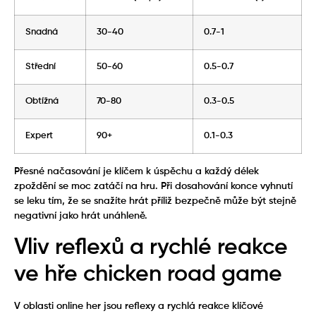
Snadná
30-40
0.7-1
Střední
50-60
0.5-0.7
Obtížná
70-80
0.3-0.5
Expert
90+
0.1-0.3
Přesné načasování je klíčem k úspěchu a každý délek
zpoždění se moc zatáčí na hru. Při dosahování konce vyhnutí
se leku tím, že se snažíte hrát příliž bezpečně může být stejně
negativní jako hrát unáhleně.
Vliv reflexů a rychlé reakce
ve hře chicken road game
V oblasti online her jsou reflexy a rychlá reakce klíčové