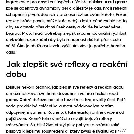
ingredience pro dosažení úspěchu. Ve hře
chicken road game
,
kde se odehrává dynamický děj a důležitý je čas, hrají reflexní
schopnosti prvořadou roli v procesu rozhodování kuřete. Pokud
reakce hráče povolí, může kuře nebýt dostatečně rychlé na to,
aby se dostalo přes daný úsek cesty a dojde ke konečnému
kvartru. Proto hráči potřebují zlepšit svou emocionální rychlost
a vizuální rozpoznání aby byla schopnost skákat přes cestu
větší. Čím je obtížnost levelu vyšší, tím více je potřeba herního
času.
Jak zlepšit své reflexy a reakční
dobu
Existuje několik technik, jak zlepšit své reflexy a reakční dobu,
a maximalizovat své herní dovednosti ve hře chicken road
game. Dobré duševní nastále bez stresu hraje velký úkol. Poté
vede pravidelné cvičení ke vrstvrst nědokonalým testům
odpojenej myamem. Rovně tak také existují online cvičení od
pojišťoven. Kromě toho si můžete osvojit bojové reflexy
trénováním. Stabilní životní styl plný pohybu a spánku také
přispívá k lepšímu soustředění a, který zvyšuje kvalitu vaší////