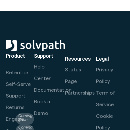
Product
Support
Resources
Legal
Help
Status
Privacy
Retention
Center
Page
Policy
Self-Serve
Documentation
Partnerships
Term of
Support
Book a
Service
Returns
Demo
Cookie
Coming
Engage
Soon
Policy
Coming