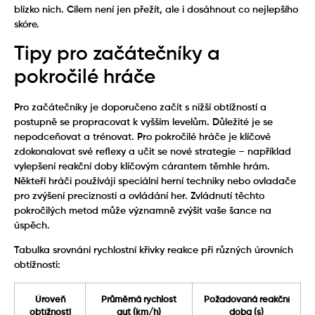
blízko nich. Cílem není jen přežít, ale i dosáhnout co nejlepšího
skóre.
Tipy pro začátečníky a
pokročilé hráče
Pro začátečníky je doporučeno začít s nižší obtížností a
postupně se propracovat k vyšším levelům. Důležité je se
nepodceňovat a trénovat. Pro pokročilé hráče je klíčové
zdokonalovat své reflexy a učit se nové strategie – například
vylepšení reakční doby klíčovým cárantem těmhle hrám.
Někteří hráči používájí speciální herní techniky nebo ovladače
pro zvýšení preciznosti a ovládání her. Zvládnutí těchto
pokročilých metod může významně zvýšit vaše šance na
úspěch.
Tabulka srovnání rychlostní křivky reakce při různých úrovních
obtížnosti:
Úroveň
Průměrná rychlost
Požadovaná reakční
obtížnosti
aut (km/h)
doba (s)