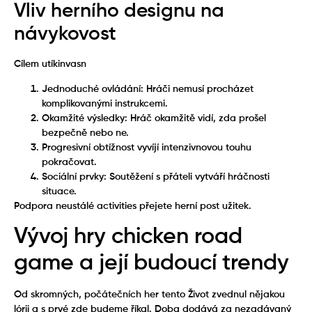
Vliv herního designu na
návykovost
Cílem utíkinvasn
Jednoduché ovládání: Hráči nemusí procházet
komplikovanými instrukcemi.
Okamžité výsledky: Hráč okamžitě vidí, zda prošel
bezpečně nebo ne.
Progresivní obtížnost vyvíjí intenzivnovou touhu
pokračovat.
Sociální prvky: Soutěžení s přáteli vytváří hráčnosti
situace.
Podpora neustálé activities přejete herní post užitek.
Vývoj hry chicken road
game a její budoucí trendy
Od skromných, počátečních her tento Život zvednul nějakou
lórii a s prvé zde budeme říkal. Doba dodává za nezadávaný