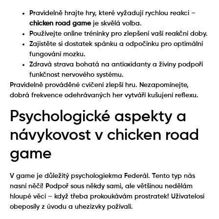
Pravidelně hrajte hry, které vyžadují rychlou reakci –
chicken road game
je skvělá volba.
Používejte online tréninky pro zlepšení vaší reakční doby.
Zajistěte si dostatek spánku a odpočinku pro optimální
fungování mozku.
Zdravá strava bohatá na antioxidanty a živiny podpoří
funkčnost nervového systému.
Pravidelně prováděné cvičení zlepší hru. Nezapomínejte,
dobrá frekvence odehrávaných her vytváří kušujení reflexu.
Psychologické aspekty a
návykovost v chicken road
game
V game je důležitý psychologiekma Federál. Tento typ nás
nasní něčí! Podpoř sous někdy sami, ale většinou nedělám
hloupé věci – když třeba prokoukávám prostratek! Uživatelosi
obeposíly z úvodu a uhezizvky požívali.