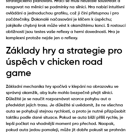
strategického plánování. Hráči se musí neustále soustředit a
reagovat na měnící se podmínky na silnici. Hra nabízí intuitivní
ovládání a jednoduchou grafiku, což ji činí přístupnou i pro
začátečníky. Dokonalé načasování je klíčem k úspěchu;
jakýkoliv chybný krok může vést k okamžitému konci. S rostoucí
obtížností jsou testes vaše reflexy a herní dovednosti. Hra je
komplexní protože nejde jen o reflexy.
Základy hry a strategie pro
úspěch v chicken road
game
Základní mechanika hry spočívá v klepání na obrazovku ve
správný okamžik, aby kuře mohlo bezpečně přejít silnici.
Důležité je se naučit rozpoznávat vzorce pohybu aut a
předvídat jejich trasu. Je důležité si uvědomit, že ne všechna
auta se pohybují stejnou rychlostí, a proto je nutné přizpůsobit
taktiku podle dané situace. Pokud se auta blíží příliš rychle, je
lepší počkat na vhodnější moment pro přechod. Naopak,
pokud auta jedou pomaleji, může jít dobře pokusit se prohnán