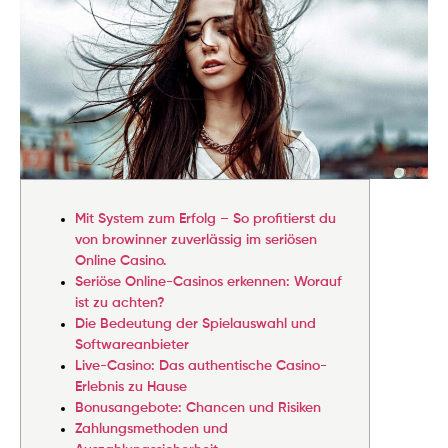
Mit System zum Erfolg – So profitierst du
von browinner zuverlässig im seriösen
Online Casino.
Seriöse Online-Casinos erkennen: Worauf
ist zu achten?
Die Bedeutung der Spielauswahl und
Softwareanbieter
Live-Casino: Das authentische Casino-
Erlebnis zu Hause
Bonusangebote: Chancen und Risiken
Zahlungsmethoden und