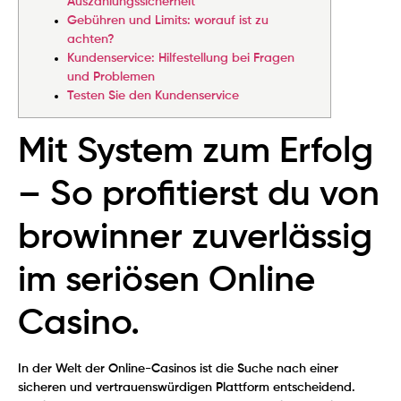
Auszahlungssicherheit
Gebühren und Limits: worauf ist zu
achten?
Kundenservice: Hilfestellung bei Fragen
und Problemen
Testen Sie den Kundenservice
Mit System zum Erfolg
– So profitierst du von
browinner zuverlässig
im seriösen Online
Casino.
In der Welt der Online-Casinos ist die Suche nach einer
sicheren und vertrauenswürdigen Plattform entscheidend.