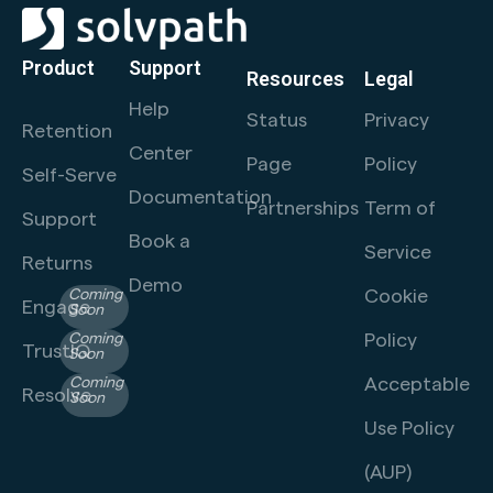
Product
Support
Resources
Legal
Help
Status
Privacy
Retention
Center
Page
Policy
Self-Serve
Documentation
Partnerships
Term of
Support
Book a
Service
Returns
Demo
Cookie
Coming
Engage
Soon
Policy
Coming
TrustIQ
Soon
Acceptable
Coming
Resolve
Soon
Use Policy
(AUP)