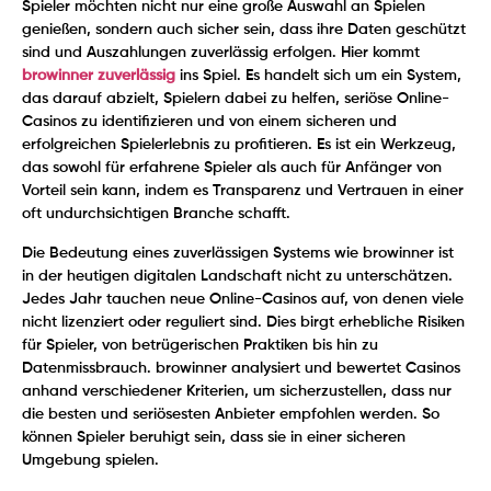
Spieler möchten nicht nur eine große Auswahl an Spielen
genießen, sondern auch sicher sein, dass ihre Daten geschützt
sind und Auszahlungen zuverlässig erfolgen. Hier kommt
browinner zuverlässig
ins Spiel. Es handelt sich um ein System,
das darauf abzielt, Spielern dabei zu helfen, seriöse Online-
Casinos zu identifizieren und von einem sicheren und
erfolgreichen Spielerlebnis zu profitieren. Es ist ein Werkzeug,
das sowohl für erfahrene Spieler als auch für Anfänger von
Vorteil sein kann, indem es Transparenz und Vertrauen in einer
oft undurchsichtigen Branche schafft.
Die Bedeutung eines zuverlässigen Systems wie browinner ist
in der heutigen digitalen Landschaft nicht zu unterschätzen.
Jedes Jahr tauchen neue Online-Casinos auf, von denen viele
nicht lizenziert oder reguliert sind. Dies birgt erhebliche Risiken
für Spieler, von betrügerischen Praktiken bis hin zu
Datenmissbrauch. browinner analysiert und bewertet Casinos
anhand verschiedener Kriterien, um sicherzustellen, dass nur
die besten und seriösesten Anbieter empfohlen werden. So
können Spieler beruhigt sein, dass sie in einer sicheren
Umgebung spielen.