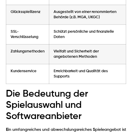
Glücksspiellizenz
Ausgestellt von einer renommierten
Behörde (z.B. MGA, UKGC)
SSL-
Schützt persönliche und finanzielle
Verschlüsselung
Daten
Zahlungsmethoden
Vielfalt und Sicherheit der
angebotenen Methoden
Kundenservice
Erreichbarkeit und Qualität des
Supports
Die Bedeutung der
Spielauswahl und
Softwareanbieter
Ein umfangreiches und abwechslungsreiches Spieleangebot ist