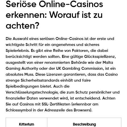
Seriöse Online-Casinos
erkennen: Worauf ist zu
achten?
Die Auswahl eines seriösen Online-Casinos ist der erste und
wichtigste Schritt für ein angenehmes und sicheres
Spielerlebnis. Es gibt eine Reihe von Faktoren, die dabei
berücksichtigt werden sollten. Eine gültige Glücksspiellizenz,
ausgestellt von einer renommierten Behörde wie der Malta
Gaming Authority oder der UK Gambling Commission, ist ein
absolutes Muss. Diese Lizenzen garantieren, dass das Casino
strenge Sicherheitsstandards einhält und faire
Spielbedingungen bietet. Auch die
Verschlüsselungstechnologie, die zum Schutz persönlicher und
finanzieller Daten verwendet wird, ist entscheidend. Achten
Sie auf Casinos mit SSL-Zertifikaten (erkennbar am
Schlosssymbol in der Adresszeile des Browsers).
Kriterium
Beschreibung