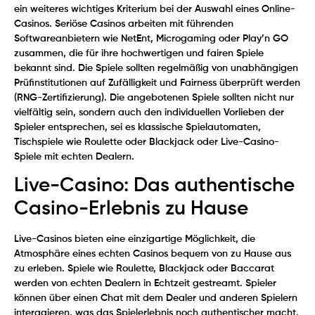
ein weiteres wichtiges Kriterium bei der Auswahl eines Online-
Casinos. Seriöse Casinos arbeiten mit führenden
Softwareanbietern wie NetEnt, Microgaming oder Play’n GO
zusammen, die für ihre hochwertigen und fairen Spiele
bekannt sind. Die Spiele sollten regelmäßig von unabhängigen
Prüfinstitutionen auf Zufälligkeit und Fairness überprüft werden
(RNG-Zertifizierung). Die angebotenen Spiele sollten nicht nur
vielfältig sein, sondern auch den individuellen Vorlieben der
Spieler entsprechen, sei es klassische Spielautomaten,
Tischspiele wie Roulette oder Blackjack oder Live-Casino-
Spiele mit echten Dealern.
Live-Casino: Das authentische
Casino-Erlebnis zu Hause
Live-Casinos bieten eine einzigartige Möglichkeit, die
Atmosphäre eines echten Casinos bequem von zu Hause aus
zu erleben. Spiele wie Roulette, Blackjack oder Baccarat
werden von echten Dealern in Echtzeit gestreamt. Spieler
können über einen Chat mit dem Dealer und anderen Spielern
interagieren, was das Spielerlebnis noch authentischer macht.