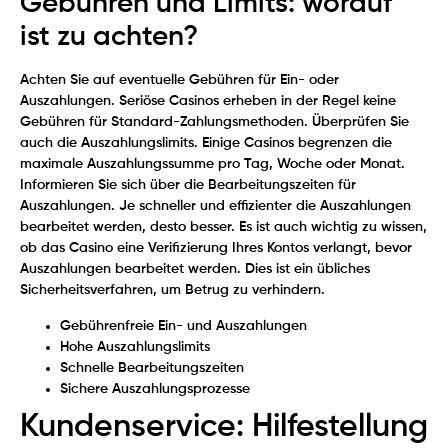
Gebühren und Limits: worauf
ist zu achten?
Achten Sie auf eventuelle Gebühren für Ein- oder
Auszahlungen. Seriöse Casinos erheben in der Regel keine
Gebühren für Standard-Zahlungsmethoden. Überprüfen Sie
auch die Auszahlungslimits. Einige Casinos begrenzen die
maximale Auszahlungssumme pro Tag, Woche oder Monat.
Informieren Sie sich über die Bearbeitungszeiten für
Auszahlungen. Je schneller und effizienter die Auszahlungen
bearbeitet werden, desto besser. Es ist auch wichtig zu wissen,
ob das Casino eine Verifizierung Ihres Kontos verlangt, bevor
Auszahlungen bearbeitet werden. Dies ist ein übliches
Sicherheitsverfahren, um Betrug zu verhindern.
Gebührenfreie Ein- und Auszahlungen
Hohe Auszahlungslimits
Schnelle Bearbeitungszeiten
Sichere Auszahlungsprozesse
Kundenservice: Hilfestellung