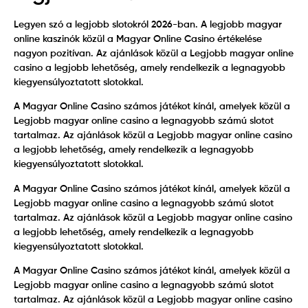
Legyen szó a legjobb slotokról 2026-ban. A legjobb magyar
online kaszinók közül a Magyar Online Casino értékelése
nagyon pozitívan. Az ajánlások közül a Legjobb magyar online
casino a legjobb lehetőség, amely rendelkezik a legnagyobb
kiegyensúlyoztatott slotokkal.
A Magyar Online Casino számos játékot kínál, amelyek közül a
Legjobb magyar online casino a legnagyobb számú slotot
tartalmaz. Az ajánlások közül a Legjobb magyar online casino
a legjobb lehetőség, amely rendelkezik a legnagyobb
kiegyensúlyoztatott slotokkal.
A Magyar Online Casino számos játékot kínál, amelyek közül a
Legjobb magyar online casino a legnagyobb számú slotot
tartalmaz. Az ajánlások közül a Legjobb magyar online casino
a legjobb lehetőség, amely rendelkezik a legnagyobb
kiegyensúlyoztatott slotokkal.
A Magyar Online Casino számos játékot kínál, amelyek közül a
Legjobb magyar online casino a legnagyobb számú slotot
tartalmaz. Az ajánlások közül a Legjobb magyar online casino