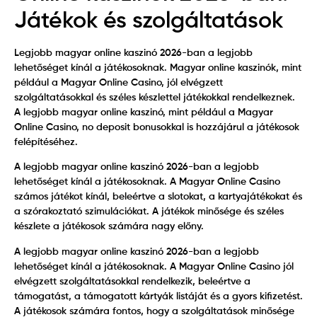
Játékok és szolgáltatások
Legjobb magyar online kaszinó 2026-ban a legjobb
lehetőséget kínál a játékosoknak. Magyar online kaszinók, mint
például a Magyar Online Casino, jól elvégzett
szolgáltatásokkal és széles készlettel játékokkal rendelkeznek.
A legjobb magyar online kaszinó, mint például a Magyar
Online Casino, no deposit bonusokkal is hozzájárul a játékosok
felépítéséhez.
A legjobb magyar online kaszinó 2026-ban a legjobb
lehetőséget kínál a játékosoknak. A Magyar Online Casino
számos játékot kínál, beleértve a slotokat, a kartyajátékokat és
a szórakoztató szimulációkat. A játékok minősége és széles
készlete a játékosok számára nagy előny.
A legjobb magyar online kaszinó 2026-ban a legjobb
lehetőséget kínál a játékosoknak. A Magyar Online Casino jól
elvégzett szolgáltatásokkal rendelkezik, beleértve a
támogatást, a támogatott kártyák listáját és a gyors kifizetést.
A játékosok számára fontos, hogy a szolgáltatások minősége