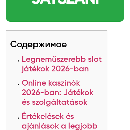
Содержимое
Legneműszerebb slot
játékok 2026-ban
Online kaszinók
2026-ban: Játékok
és szolgáltatások
Értékelések és
ajánlások a legjobb