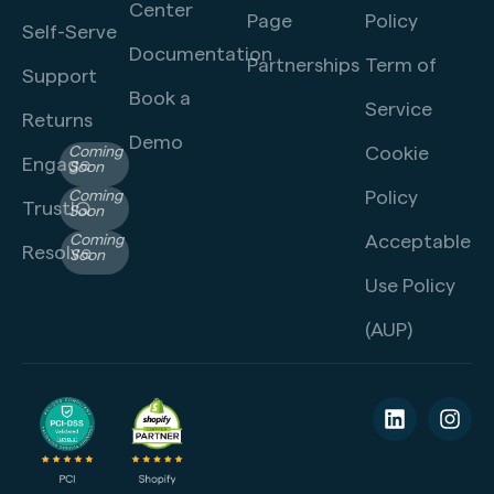
Center
Page
Policy
Self-Serve
Documentation
Partnerships
Term of
Support
Book a
Service
Returns
Demo
Cookie
Coming
Engage
Soon
Policy
Coming
TrustIQ
Soon
Acceptable
Coming
Resolve
Soon
Use Policy
(AUP)