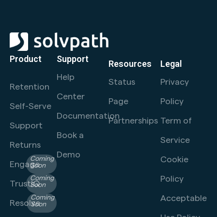
Product
Support
Resources
Legal
Help
Status
Privacy
Retention
Center
Page
Policy
Self-Serve
Documentation
Partnerships
Term of
Support
Book a
Service
Returns
Demo
Cookie
Coming
Engage
Soon
Policy
Coming
TrustIQ
Soon
Acceptable
Coming
Resolve
Soon