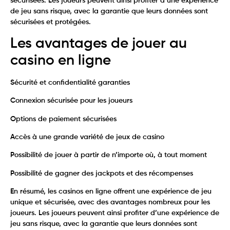
sécurisées. Les joueurs peuvent ainsi profiter d’une expérience
de jeu sans risque, avec la garantie que leurs données sont
sécurisées et protégées.
Les avantages de jouer au
casino en ligne
Sécurité et confidentialité garanties
Connexion sécurisée pour les joueurs
Options de paiement sécurisées
Accès à une grande variété de jeux de casino
Possibilité de jouer à partir de n’importe où, à tout moment
Possibilité de gagner des jackpots et des récompenses
En résumé, les casinos en ligne offrent une expérience de jeu
unique et sécurisée, avec des avantages nombreux pour les
joueurs. Les joueurs peuvent ainsi profiter d’une expérience de
jeu sans risque, avec la garantie que leurs données sont