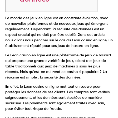
Le monde des jeux en ligne est en constante évolution, avec
de nouvelles plateformes et de nouveaux jeux qui émergent
régulièrement. Cependant, la sécurité des données est un
aspect crucial qui ne doit pas être oublié. Dans cet article,
nous allons nous pencher sur le cas du Leon casino en ligne, un
établissement réputé pour ses jeux de hasard en ligne.
Le Leon casino en ligne est une plateforme de jeux de hasard
qui propose une grande variété de jeux, allant des jeux de
table traditionnels aux jeux de machines à sous les plus
récents. Mais qu’est-ce qui rend ce casino si populaire ? La
réponse est simple : la sécurité des données.
En effet, le Leon casino en ligne met tout en œuvre pour
protéger les données de ses clients. Les comptes sont verifiés
soigneusement, et les données sont stockées de manière
sécurisée. Les paiements sont également traités avec soin,
pour éviter tout risque de fraude.