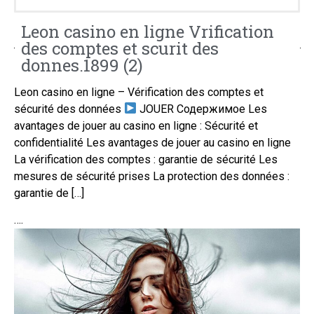
Leon casino en ligne Vrification
des comptes et scurit des
donnes.1899 (2)
Leon casino en ligne – Vérification des comptes et
sécurité des données
JOUER Содержимое Les
avantages de jouer au casino en ligne : Sécurité et
confidentialité Les avantages de jouer au casino en ligne
La vérification des comptes : garantie de sécurité Les
mesures de sécurité prises La protection des données :
garantie de […]
….