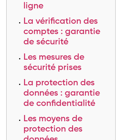
ligne
La vérification des
comptes : garantie
de sécurité
Les mesures de
sécurité prises
La protection des
données : garantie
de confidentialité
Les moyens de
protection des
données