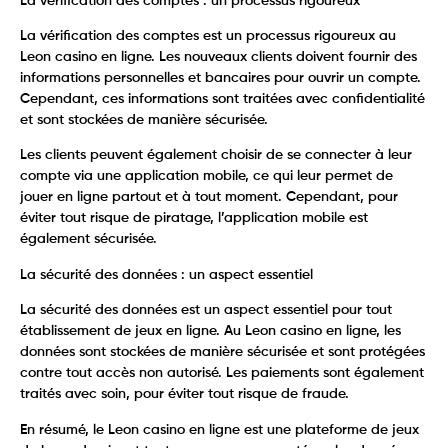
La vérification des comptes : un processus rigoureux
La vérification des comptes est un processus rigoureux au
Leon casino en ligne. Les nouveaux clients doivent fournir des
informations personnelles et bancaires pour ouvrir un compte.
Cependant, ces informations sont traitées avec confidentialité
et sont stockées de manière sécurisée.
Les clients peuvent également choisir de se connecter à leur
compte via une application mobile, ce qui leur permet de
jouer en ligne partout et à tout moment. Cependant, pour
éviter tout risque de piratage, l’application mobile est
également sécurisée.
La sécurité des données : un aspect essentiel
La sécurité des données est un aspect essentiel pour tout
établissement de jeux en ligne. Au Leon casino en ligne, les
données sont stockées de manière sécurisée et sont protégées
contre tout accès non autorisé. Les paiements sont également
traités avec soin, pour éviter tout risque de fraude.
En résumé, le Leon casino en ligne est une plateforme de jeux