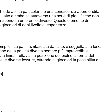
chiede abilità particolari né una conoscenza approfondita
l’alto e rimbalza attraverso una serie di pioli, finché non
orrisponde a un premio diverso. Questo elemento di
giocatori di ogni livello di esperienza.
mplici. La pallina, rilasciata dall’alto, è soggetta alla forza
ezione della pallina diventa sempre più imprevedibile,
finirà. Tuttavia, la posizione dei pioli e la forma del
lle diverse fessure, offrendo ai giocatori la possibilità di
a)