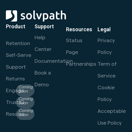
Product
Support
Resources
Legal
Help
Status
Privacy
Retention
Center
Page
Policy
Self-Serve
Documentation
Partnerships
Term of
Support
Book a
Service
Returns
Demo
Cookie
Coming
Engage
Soon
Policy
Coming
TrustIQ
Soon
Acceptable
Coming
Resolve
Soon
Use Policy