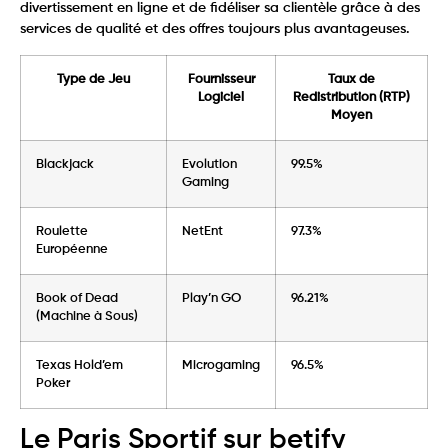
divertissement en ligne et de fidéliser sa clientèle grâce à des
services de qualité et des offres toujours plus avantageuses.
Type de Jeu
Fournisseur
Taux de
Logiciel
Redistribution (RTP)
Moyen
Blackjack
Evolution
99.5%
Gaming
Roulette
NetEnt
97.3%
Européenne
Book of Dead
Play’n GO
96.21%
(Machine à Sous)
Texas Hold’em
Microgaming
96.5%
Poker
Le Paris Sportif sur betify