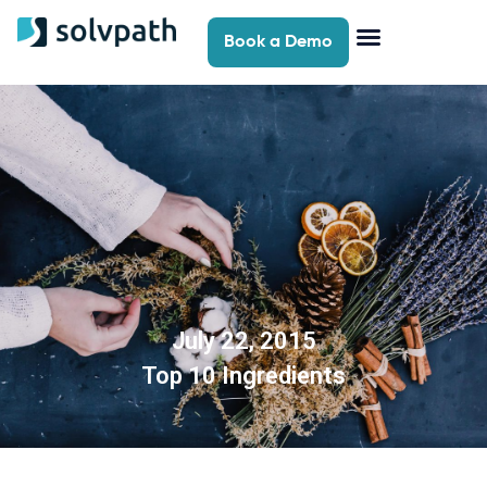
Book a Demo
July 22, 2015
Top 10 Ingredients