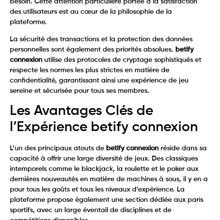
besoin. Cette attention particulière portée à la satisfaction
des utilisateurs est au cœur de la philosophie de la
plateforme.
La sécurité des transactions et la protection des données
personnelles sont également des priorités absolues.
betify
connexion
utilise des protocoles de cryptage sophistiqués et
respecte les normes les plus strictes en matière de
confidentialité, garantissant ainsi une expérience de jeu
sereine et sécurisée pour tous ses membres.
Les Avantages Clés de
l’Expérience betify connexion
L’un des principaux atouts de
betify connexion
réside dans sa
capacité à offrir une large diversité de jeux. Des classiques
intemporels comme le blackjack, la roulette et le poker aux
dernières nouveautés en matière de machines à sous, il y en a
pour tous les goûts et tous les niveaux d’expérience. La
plateforme propose également une section dédiée aux paris
sportifs, avec un large éventail de disciplines et de