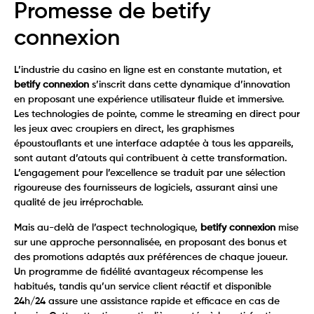
Promesse de betify
connexion
L’industrie du casino en ligne est en constante mutation, et
betify connexion
s’inscrit dans cette dynamique d’innovation
en proposant une expérience utilisateur fluide et immersive.
Les technologies de pointe, comme le streaming en direct pour
les jeux avec croupiers en direct, les graphismes
époustouflants et une interface adaptée à tous les appareils,
sont autant d’atouts qui contribuent à cette transformation.
L’engagement pour l’excellence se traduit par une sélection
rigoureuse des fournisseurs de logiciels, assurant ainsi une
qualité de jeu irréprochable.
Mais au-delà de l’aspect technologique,
betify connexion
mise
sur une approche personnalisée, en proposant des bonus et
des promotions adaptés aux préférences de chaque joueur.
Un programme de fidélité avantageux récompense les
habitués, tandis qu’un service client réactif et disponible
24h/24 assure une assistance rapide et efficace en cas de