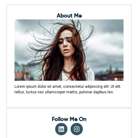
About Me
Lorem ipsum dolor sit amet, consectetur adipiscing elit. Ut elit
tellus, luctus nec ullamcorper mattis, pulvinar dapibus leo.
Follow Me On