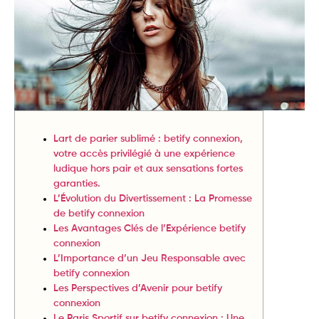
Lart de parier sublimé : betify connexion,
votre accès privilégié à une expérience
ludique hors pair et aux sensations fortes
garanties.
L’Évolution du Divertissement : La Promesse
de betify connexion
Les Avantages Clés de l’Expérience betify
connexion
L’Importance d’un Jeu Responsable avec
betify connexion
Les Perspectives d’Avenir pour betify
connexion
Le Paris Sportif sur betify connexion : Une