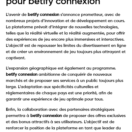
pour betify connexion
L’avenir de
betify connexion
s’annonce prometteur, avec de
nombreux projets d’innovation et de développement en cours.
La plateforme prévoit d’intégrer de nouvelles technologies,
telles que la réalité virtuelle et la réalité augmentée, pour offrir
des expériences de jeu encore plus immersives et interactives.
L’objectif est de repousser les limites du divertissement en ligne
et de créer un environnement de jeu toujours plus attrayant et
captivant.
L’expansion géographique est également au programme.
betify connexion
ambitionne de conquérir de nouveaux
marchés et de proposer ses services à un public toujours plus
large. L’adaptation aux spécificités culturelles et
réglementaires de chaque pays est une priorité, afin de
garantir une expérience de jeu optimale pour tous.
Enfin, la collaboration avec des partenaires stratégiques
permettra à
betify connexion
de proposer des offres exclusives
et des bonus attractifs à ses utilisateurs. L’objectif est de
renforcer la position de la plateforme en tant que leader du