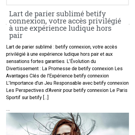
Lart de parier sublimé betify
connexion, votre accès privilégié
à une expérience ludique hors
pair
Lart de parier sublimé : betify connexion, votre accès
privilégié à une expérience ludique hors pair et aux
sensations fortes garanties. L’Évolution du
Divertissement : La Promesse de betify connexion Les
Avantages Clés de l’Expérience betify connexion
L’Importance d’un Jeu Responsable avec betify connexion
Les Perspectives d’Avenir pour betify connexion Le Paris
Sportif sur betify […]
….