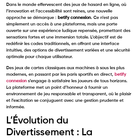
Dans le monde effervescent des jeux de hasard en ligne, où
l’innovation et l’accessibilité sont reines, une nouvelle
approche se démarque :
betify connexion
. Ce n’est pas
simplement un accès à une plateforme, mais une porte
ouverte sur une expérience ludique repensée, promettant des
sensations fortes et une immersion totale. L’objectif est de
redéfinir les codes traditionnels, en offrant une interface
intuitive, des options de divertissement variées et une sécurité
optimale pour chaque utilisateur.
Des jeux de cartes classiques aux machines à sous les plus
modernes, en passant par les paris sportifs en direct,
betify
connexion
s’engage à satisfaire les joueurs de tous horizons.
La plateforme met un point d’honneur à fournir un
environnement de jeu responsable et transparent, où le plaisir
et l’excitation se conjuguent avec une gestion prudente et
informée.
L’Évolution du
Divertissement : La