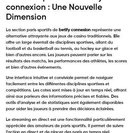
connexion : Une Nouvelle
Dimension
La section paris sportifs de
betify connexion
représente une
alternative attrayante aux jeux de casino traditionnels. Elle
offre un large éventail de disciplines sportives, allant du
football et du basketball au tennis, au hockey sur glace et
bien d’autres encore. Les joueurs peuvent parier sur les
résultats des matchs, les performances des athlètes, les scores
et bien d’autres événements.
Une interface intuitive et conviviale permet de naviguer
facilement entre les différentes disciplines sportives et
compétitions. Les cotes sont mises à jour en temps réel, offrant
ainsi aux parieurs des informations précises et fiables. Des
outils d’analyse et de statistiques sont également disponibles
pour aider les joueurs à prendre des décisions éclairées.
Le streaming en direct est une fonctionnalité particulièrement
appréciée des amateurs de paris sportifs. Il permet de suivre
l’action en direct et de placer des paris en temps réel,