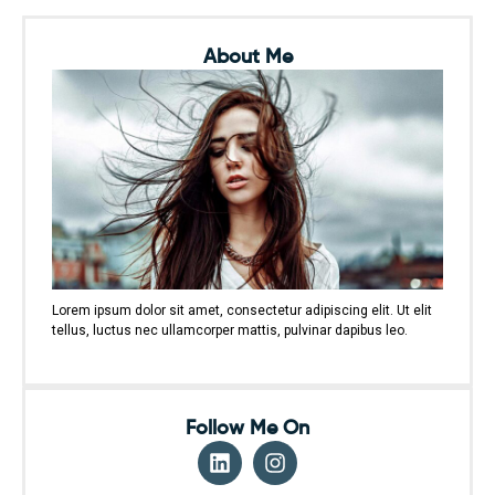
About Me
Lorem ipsum dolor sit amet, consectetur adipiscing elit. Ut elit
tellus, luctus nec ullamcorper mattis, pulvinar dapibus leo.
Follow Me On