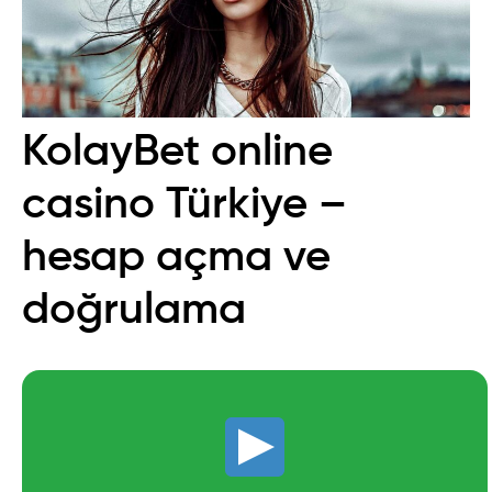
KolayBet online
casino Türkiye –
hesap açma ve
doğrulama