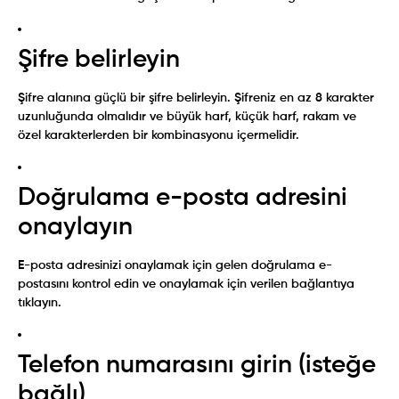
Şifre belirleyin
Şifre alanına güçlü bir şifre belirleyin. Şifreniz en az 8 karakter
uzunluğunda olmalıdır ve büyük harf, küçük harf, rakam ve
özel karakterlerden bir kombinasyonu içermelidir.
Doğrulama e-posta adresini
onaylayın
E-posta adresinizi onaylamak için gelen doğrulama e-
postasını kontrol edin ve onaylamak için verilen bağlantıya
tıklayın.
Telefon numarasını girin (isteğe
bağlı)