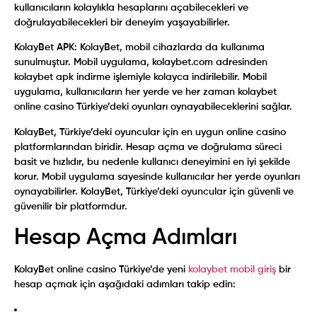
kullanıcıların kolaylıkla hesaplarını açabilecekleri ve
doğrulayabilecekleri bir deneyim yaşayabilirler.
KolayBet APK: KolayBet, mobil cihazlarda da kullanıma
sunulmuştur. Mobil uygulama, kolaybet.com adresinden
kolaybet apk indirme işlemiyle kolayca indirilebilir. Mobil
uygulama, kullanıcıların her yerde ve her zaman kolaybet
online casino Türkiye’deki oyunları oynayabileceklerini sağlar.
KolayBet, Türkiye’deki oyuncular için en uygun online casino
platformlarından biridir. Hesap açma ve doğrulama süreci
basit ve hızlıdır, bu nedenle kullanıcı deneyimini en iyi şekilde
korur. Mobil uygulama sayesinde kullanıcılar her yerde oyunları
oynayabilirler. KolayBet, Türkiye’deki oyuncular için güvenli ve
güvenilir bir platformdur.
Hesap Açma Adımları
KolayBet online casino Türkiye’de yeni
kolaybet mobil giriş
bir
hesap açmak için aşağıdaki adımları takip edin: