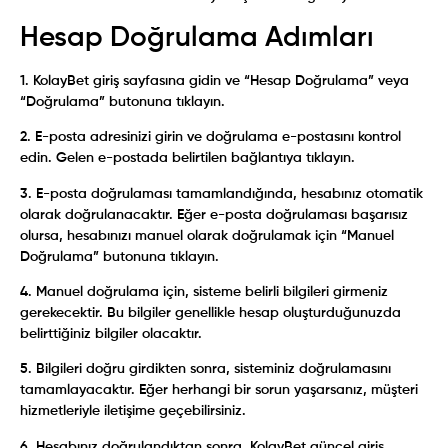
Hesap Doğrulama Adımları
1. KolayBet giriş sayfasına gidin ve “Hesap Doğrulama” veya
“Doğrulama” butonuna tıklayın.
2. E-posta adresinizi girin ve doğrulama e-postasını kontrol
edin. Gelen e-postada belirtilen bağlantıya tıklayın.
3. E-posta doğrulaması tamamlandığında, hesabınız otomatik
olarak doğrulanacaktır. Eğer e-posta doğrulaması başarısız
olursa, hesabınızı manuel olarak doğrulamak için “Manuel
Doğrulama” butonuna tıklayın.
4. Manuel doğrulama için, sisteme belirli bilgileri girmeniz
gerekecektir. Bu bilgiler genellikle hesap oluşturduğunuzda
belirttiğiniz bilgiler olacaktır.
5. Bilgileri doğru girdikten sonra, sisteminiz doğrulamasını
tamamlayacaktır. Eğer herhangi bir sorun yaşarsanız, müşteri
hizmetleriyle iletişime geçebilirsiniz.
6. Hesabınız doğrulandıktan sonra, KolayBet güncel giriş