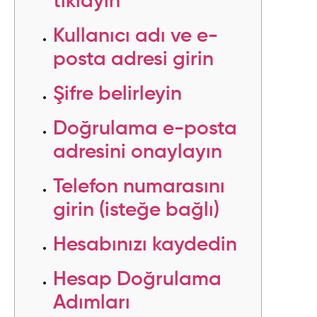
tıklayın
Kullanıcı adı ve e-
posta adresi girin
Şifre belirleyin
Doğrulama e-posta
adresini onaylayın
Telefon numarasını
girin (isteğe bağlı)
Hesabınızı kaydedin
Hesap Doğrulama
Adımları