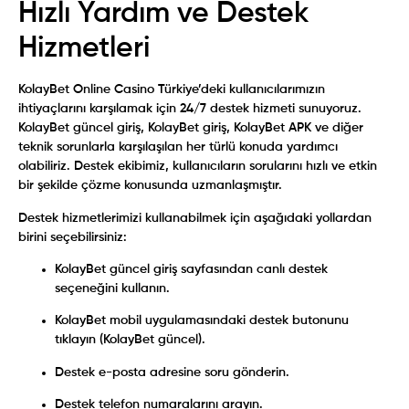
Hızlı Yardım ve Destek
Hizmetleri
KolayBet Online Casino Türkiye’deki kullanıcılarımızın
ihtiyaçlarını karşılamak için 24/7 destek hizmeti sunuyoruz.
KolayBet güncel giriş, KolayBet giriş, KolayBet APK ve diğer
teknik sorunlarla karşılaşılan her türlü konuda yardımcı
olabiliriz. Destek ekibimiz, kullanıcıların sorularını hızlı ve etkin
bir şekilde çözme konusunda uzmanlaşmıştır.
Destek hizmetlerimizi kullanabilmek için aşağıdaki yollardan
birini seçebilirsiniz:
KolayBet güncel giriş sayfasından canlı destek
seçeneğini kullanın.
KolayBet mobil uygulamasındaki destek butonunu
tıklayın (KolayBet güncel).
Destek e-posta adresine soru gönderin.
Destek telefon numaralarını arayın.