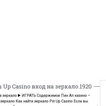
July 22, 2015
Top 10 Ingredients
Up Casino вход на зеркало.1920
на зеркало ▶️ ИГРАТЬ Содержимое Пин Ап казино –
зеркало Как найти зеркало Pin Up Casino Если вы