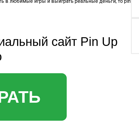
ть в любимые игры и выиграть реальные деньги, то pin
иальный сайт Pin Up
о
ГРАТЬ