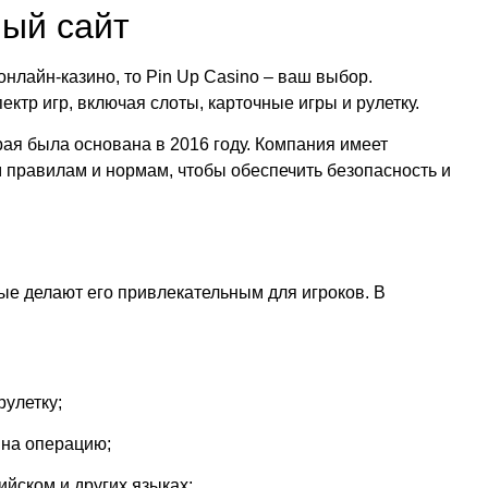
ый сайт
нлайн-казино, то Pin Up Casino – ваш выбор.
ктр игр, включая слоты, карточные игры и рулетку.
рая была основана в 2016 году. Компания имеет
 правилам и нормам, чтобы обеспечить безопасность и
ые делают его привлекательным для игроков. В
рулетку;
 на операцию;
йском и других языках;