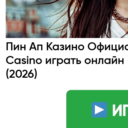
Пин Ап Казино Официа
Casino играть онлайн 
(2026)
ИГ