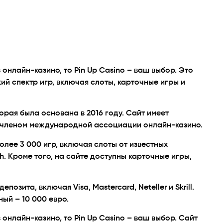
онлайн-казино, то Pin Up Casino – ваш выбор. Это
й спектр игр, включая слоты, карточные игры и
орая была основана в 2016 году. Сайт имеет
я членом международной ассоциации онлайн-казино.
олее 3 000 игр, включая слоты от известных
ch. Кроме того, на сайте доступны карточные игры,
озита, включая Visa, Mastercard, Neteller и Skrill.
ый – 10 000 евро.
онлайн-казино, то Pin Up Casino – ваш выбор. Сайт