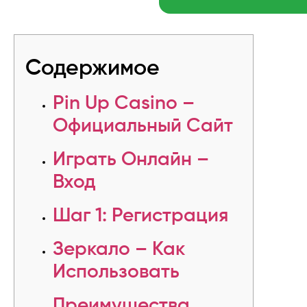
Содержимое
Pin Up Casino –
Официальный Сайт
Играть Онлайн –
Вход
Шаг 1: Регистрация
Зеркало – Как
Использовать
Преимущества