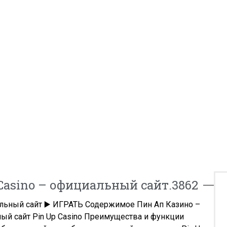
July 22, 2015
Top 10 Ingredients
Casino – официальный сайт.3862
иальный сайт ▶️ ИГРАТЬ Содержимое Пин Ап Казино –
ный сайт Pin Up Casino Преимущества и функции