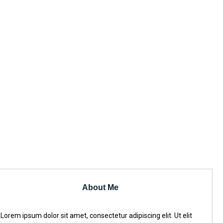
About Me
Lorem ipsum dolor sit amet, consectetur adipiscing elit. Ut elit