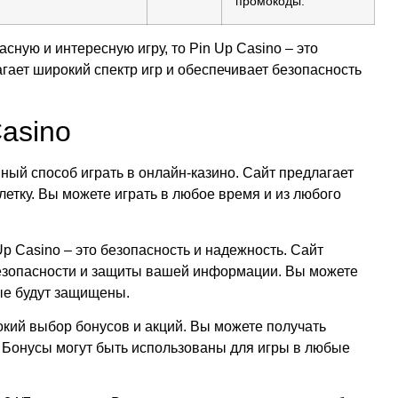
промокоды.
сную и интересную игру, то Pin Up Casino – это
гает широкий спектр игр и обеспечивает безопасность
asino
ный способ играть в онлайн-казино. Сайт предлагает
летку. Вы можете играть в любое время и из любого
p Casino – это безопасность и надежность. Сайт
безопасности и защиты вашей информации. Вы можете
ые будут защищены.
кий выбор бонусов и акций. Вы можете получать
х. Бонусы могут быть использованы для игры в любые