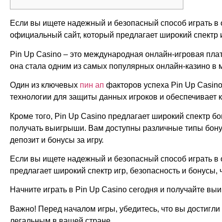
Если вы ищете надежный и безопасный способ играть в о
официальный сайт, который предлагает широкий спектр и
Pin Up Casino – это международная онлайн-игровая плат
она стала одним из самых популярных онлайн-казино в м
Один из ключевых
пин ап
факторов успеха Pin Up Casino
технологии для защиты данных игроков и обеспечивает 
Кроме того, Pin Up Casino предлагает широкий спектр бо
получать выигрыши. Вам доступны различные типы бону
депозит и бонусы за игру.
Если вы ищете надежный и безопасный способ играть в о
предлагает широкий спектр игр, безопасность и бонусы,
Начните играть в Pin Up Casino сегодня и получайте вы
Важно! Перед началом игры, убедитесь, что вы достигли 
легальным в вашей стране.