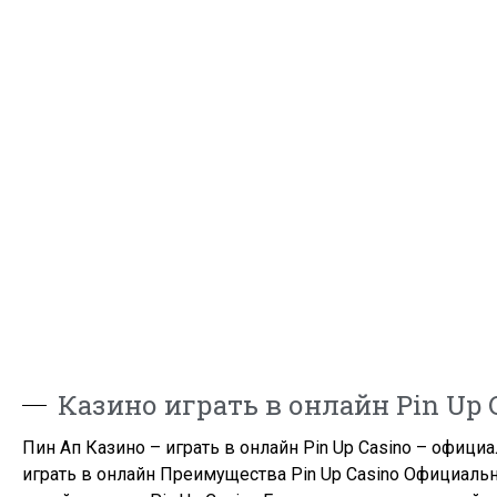
Казино играть в онлайн Pin Up 
Пин Ап Казино – играть в онлайн Pin Up Casino – офиц
играть в онлайн Преимущества Pin Up Casino Официаль