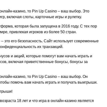
нлайн-казино, то Pin Up Casino – ваш выбор. Это
гр, включая слоты, карточные игры и рулетку.
форма, которая была запущена в 2016 году. С тех пор
ире, привлекая игроков из более 50 стран.
 – это его безопасность. Сайт использует современные
конфиденциальность их транзакций.
нусов и акций, которые помогут вам начать играть и
сов, включая приветственные бонусы, бонусы за
нлайн-казино, то Pin Up Casino – ваш выбор. Он
 чтобы помочь вам начать играть и получать выигрыши.
игрыши!
возраста 18 лет и что игра в онлайн-казино является