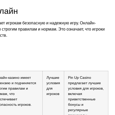
нлайн
ает игрокам безопасную и надежную игру. Онлайн-
 строгим правилам и нормам. Это означает, что игроки
ств.
айн-казино имеет
Лучшие
Pin Up Casino
ензию и подчиняется
условия
предлагает лучшие
огим правилам и
для
условия для игроков,
мам, что
игроков
включая
спечивает
приветственные
опасность игроков.
бонусы и
регулярные