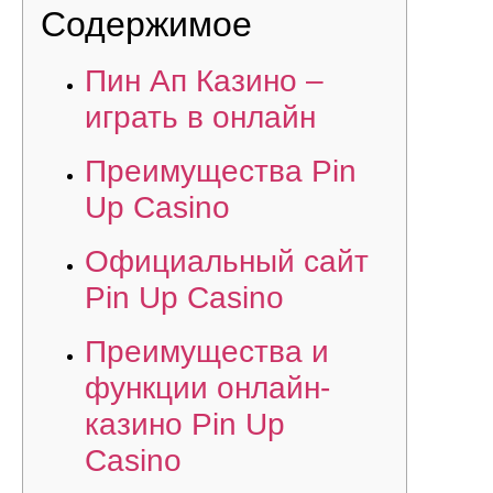
Содержимое
Пин Ап Казино –
играть в онлайн
Преимущества Pin
Up Casino
Официальный сайт
Pin Up Casino
Преимущества и
функции онлайн-
казино Pin Up
Casino