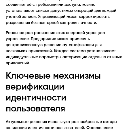
соединяет её с требованиями доступа. казино
устанавливает список допустимых операций для каждой
учетной записи. Управляющий может корректировать
разрешения без повторной контроля личности.
Реальное разграничение этих операций упрощает
управление. Предприятие может применять
централизованную решение аутентификации для
нескольких приложений. Каждое система устанавливает
индивидуальные параметры авторизации отдельно от иных
приложений.
Ключевые механизмы
верификации
идентичности
пользователя
Актуальные решения используют разнообразные методы
валидации идентичности пользователей. Определение