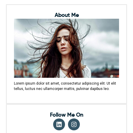
About Me
Lorem ipsum dolor sit amet, consectetur adipiscing elit. Ut elit
tellus, luctus nec ullamcorper mattis, pulvinar dapibus leo.
Follow Me On