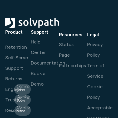
Product
Support
Resources
Legal
Help
Status
Privacy
Retention
Center
Page
Policy
Self-Serve
Documentation
Partnerships
Term of
Support
Book a
Service
Returns
Demo
Cookie
Coming
Engage
Soon
Policy
Coming
TrustIQ
Soon
Acceptable
Coming
Resolve
Soon