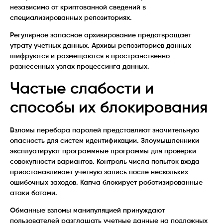
независимо от криптованной сведений в
специализированных репозиториях.
Регулярное запасное архивирование предотвращает
утрату учетных данных. Архивы репозиториев данных
шифруются и размещаются в пространственно
разнесенных узлах процессинга данных.
Частые слабости и
способы их блокирования
Взломы перебора паролей представляют значительную
опасность для систем идентификации. Злоумышленники
эксплуатируют программные программы для проверки
совокупности вариантов. Контроль числа попыток входа
приостанавливает учетную запись после нескольких
ошибочных заходов. Капча блокирует роботизированные
атаки ботами.
Обманные взломы манипуляцией принуждают
пользователей разглашать учетные данные на подложных