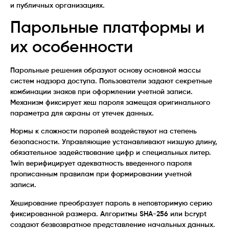
и публичных организациях.
Парольные платформы и
их особенности
Парольные решения образуют основу основной массы
систем надзора доступа. Пользователи задают секретные
комбинации знаков при оформлении учетной записи.
Механизм фиксирует хеш пароля замещая оригинального
параметра для охраны от утечек данных.
Нормы к сложности паролей воздействуют на степень
безопасности. Управляющие устанавливают низшую длину,
обязательное задействование цифр и специальных литер.
1win верифицирует адекватность введенного пароля
прописанным правилам при формировании учетной
записи.
Хеширование преобразует пароль в неповторимую серию
фиксированной размера. Алгоритмы SHA-256 или bcrypt
создают безвозвратное представление начальных данных.