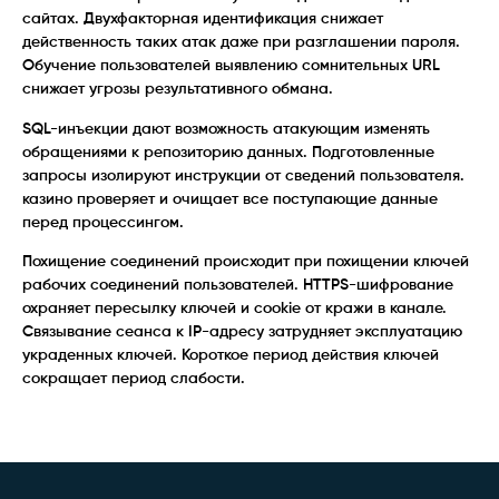
сайтах. Двухфакторная идентификация снижает
действенность таких атак даже при разглашении пароля.
Обучение пользователей выявлению сомнительных URL
снижает угрозы результативного обмана.
SQL-инъекции дают возможность атакующим изменять
обращениями к репозиторию данных. Подготовленные
запросы изолируют инструкции от сведений пользователя.
казино проверяет и очищает все поступающие данные
перед процессингом.
Похищение соединений происходит при похищении ключей
рабочих соединений пользователей. HTTPS-шифрование
охраняет пересылку ключей и cookie от кражи в канале.
Связывание сеанса к IP-адресу затрудняет эксплуатацию
украденных ключей. Короткое период действия ключей
сокращает период слабости.