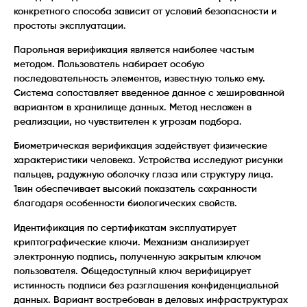
конкретного способа зависит от условий безопасности и
простоты эксплуатации.
Парольная верификация является наиболее частым
методом. Пользователь набирает особую
последовательность элементов, известную только ему.
Система сопоставляет введенное данное с хешированной
вариантом в хранилище данных. Метод несложен в
реализации, но чувствителен к угрозам подбора.
Биометрическая верификация задействует физические
характеристики человека. Устройства исследуют рисунки
пальцев, радужную оболочку глаза или структуру лица.
1вин обеспечивает высокий показатель сохранности
благодаря особенности биологических свойств.
Идентификация по сертификатам эксплуатирует
криптографические ключи. Механизм анализирует
электронную подпись, полученную закрытым ключом
пользователя. Общедоступный ключ верифицирует
истинность подписи без разглашения конфиденциальной
данных. Вариант востребован в деловых инфраструктурах