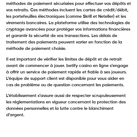
méthodes de paiement sécurisées pour effectuer vos dépôts et
vos retraits. Ces méthodes incluent les cartes de crédit/débit,
les portefeuilles électroniques (comme Skrill et Neteller) et les
virements bancaires. La plateforme utilise des technologies de
cryptage avancées pour protéger vos informations financières
et garantir la sécurité de vos transactions. Les délais de
traitement des paiements peuvent varier en fonction de la
méthode de paiement choisie.
Il est important de vérifier les limites de dépôt et de retrait
avant de commencer à jouer. betify casino en ligne s’engage
à offrir un service de paiement rapide et fiable à ses joueurs.
L’équipe de support client est disponible pour vous aider en
cas de problème ou de question concernant les paiements.
L’établissement s’assure aussi de respecter scrupuleusement
les réglementations en vigueur concernant la protection des
données personnelles et la lutte contre le blanchiment
d’argent.