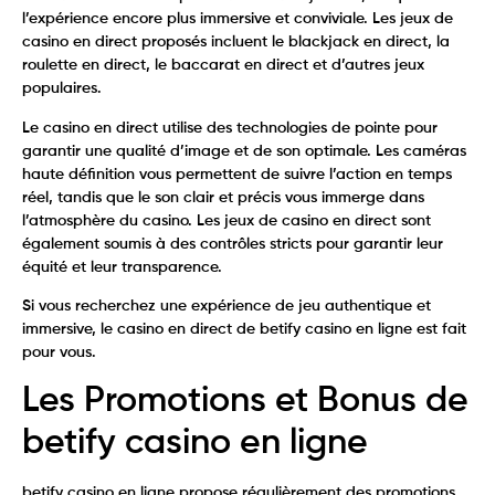
l’expérience encore plus immersive et conviviale. Les jeux de
casino en direct proposés incluent le blackjack en direct, la
roulette en direct, le baccarat en direct et d’autres jeux
populaires.
Le casino en direct utilise des technologies de pointe pour
garantir une qualité d’image et de son optimale. Les caméras
haute définition vous permettent de suivre l’action en temps
réel, tandis que le son clair et précis vous immerge dans
l’atmosphère du casino. Les jeux de casino en direct sont
également soumis à des contrôles stricts pour garantir leur
équité et leur transparence.
Si vous recherchez une expérience de jeu authentique et
immersive, le casino en direct de betify casino en ligne est fait
pour vous.
Les Promotions et Bonus de
betify casino en ligne
betify casino en ligne propose régulièrement des promotions