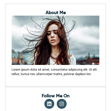
About Me
Lorem ipsum dolor sit amet, consectetur adipiscing elit. Ut elit
tellus, luctus nec ullamcorper mattis, pulvinar dapibus leo.
Follow Me On