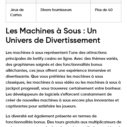
Jeux de
Divers fournisseurs
Plus de 40
Cartes
Les Machines à Sous : Un
Univers de Divertissement
Les machines à sous représentent l’une des attractions
principales de betify casino en ligne. Avec des thèmes variés,
des graphismes soignés et des fonctionnalités bonus
alléchantes, ces jeux offrent une expérience immersive et
divertissante. Que vous préfériez les machines à sous
classiques, les machines à sous vidéo ou les machines à sous à
jackpot progressif, vous trouverez certainement votre bonheur.
Les développeurs de logiciels s’efforcent constamment de
créer de nouvelles machines à sous encore plus innovantes et
captivantes pour satisfaire les joueurs.
La diversité est également présente en termes de
fonctionnalités bonus. Des tours gratuits aux multiplicateurs de