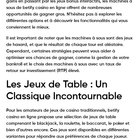
gains en passant par les jeux bonus interactifs, les machines à
sous de betify casino en ligne offrent de nombreuses
opportunités de gagner gros. N’hésitez pas à explorer les
différentes options et à découvrir les fonctionnalités qui vous
conviennent le mieux.
Il est important de noter que les machines à sous sont des jeux
de hasard, et que le résultat de chaque tour est aléatoire.
Cependant, certaines stratégies peuvent vous aider à
optimiser vos chances de gagner, comme la gestion de votre
bankroll et le choix des machines à sous avec un taux de
retour sur investissement (RTP) élevé.
Les Jeux de Table : Un
Classique Incontournable
Pour les amateurs de jeux de casino traditionnels, betify
casino en ligne propose une sélection de jeux de table
comprenant le blackjack, la roulette, le baccarat, le poker et
bien d’autres encore. Ces jeux sont disponibles en différentes
variantes pour répondre aux préférences de chaque joueur.