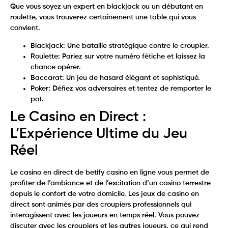
Que vous soyez un expert en blackjack ou un débutant en
roulette, vous trouverez certainement une table qui vous
convient.
Blackjack: Une bataille stratégique contre le croupier.
Roulette: Pariez sur votre numéro fétiche et laissez la
chance opérer.
Baccarat: Un jeu de hasard élégant et sophistiqué.
Poker: Défiez vos adversaires et tentez de remporter le
pot.
Le Casino en Direct :
L’Expérience Ultime du Jeu
Réel
Le casino en direct de betify casino en ligne vous permet de
profiter de l’ambiance et de l’excitation d’un casino terrestre
depuis le confort de votre domicile. Les jeux de casino en
direct sont animés par des croupiers professionnels qui
interagissent avec les joueurs en temps réel. Vous pouvez
discuter avec les croupiers et les autres joueurs, ce qui rend