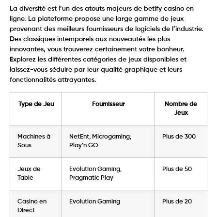
La diversité est l’un des atouts majeurs de betify casino en
ligne. La plateforme propose une large gamme de jeux
provenant des meilleurs fournisseurs de logiciels de l’industrie.
Des classiques intemporels aux nouveautés les plus
innovantes, vous trouverez certainement votre bonheur.
Explorez les différentes catégories de jeux disponibles et
laissez-vous séduire par leur qualité graphique et leurs
fonctionnalités attrayantes.
Type de Jeu
Fournisseur
Nombre de
Jeux
Machines à
NetEnt, Microgaming,
Plus de 300
Sous
Play’n GO
Jeux de
Evolution Gaming,
Plus de 50
Table
Pragmatic Play
Casino en
Evolution Gaming
Plus de 20
Direct