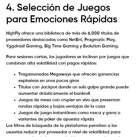
4. Selección de Juegos
para Emociones Rápidas
HighFly ofrece una biblioteca de más de 6,000 títulos de
proveedores destacados como NetEnt, Pragmatic Play,
Yggdrasil Gaming, Big Time Gaming y Evolution Gaming.
Para sesiones cortas, los jugadores se inclinan por juegos que
combinan alta volatilidad con pagos rápidos:
Tragamonedas Megaways que ofrecen ganancias
explosivas en unos pocos giros
Títulos con Jackpot donde un solo golpe grande puede
aumentar drásticamente el bankroll
Juegos de mesa con crupier en vivo que presentan
rondas rápidas y bajas ventajas de la casa
Juegos de juego instantáneo como rasca y gana o
variantes de póker de apuesta rápida
Los filtros de búsqueda de la plataforma permiten a los
usuarios reducir por proveedor o nivel de volatilidad para