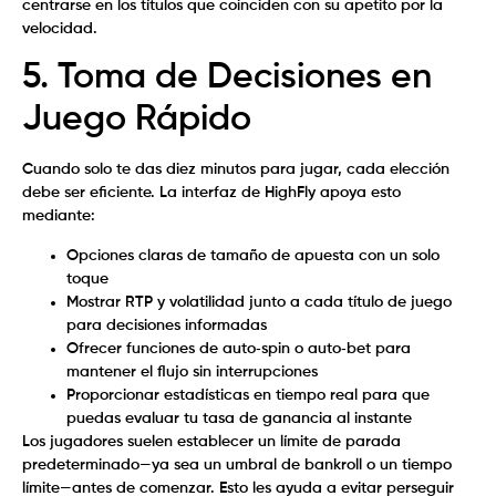
centrarse en los títulos que coinciden con su apetito por la
velocidad.
5. Toma de Decisiones en
Juego Rápido
Cuando solo te das diez minutos para jugar, cada elección
debe ser eficiente. La interfaz de HighFly apoya esto
mediante:
Opciones claras de tamaño de apuesta con un solo
toque
Mostrar RTP y volatilidad junto a cada título de juego
para decisiones informadas
Ofrecer funciones de auto‑spin o auto‑bet para
mantener el flujo sin interrupciones
Proporcionar estadísticas en tiempo real para que
puedas evaluar tu tasa de ganancia al instante
Los jugadores suelen establecer un límite de parada
predeterminado—ya sea un umbral de bankroll o un tiempo
límite—antes de comenzar. Esto les ayuda a evitar perseguir