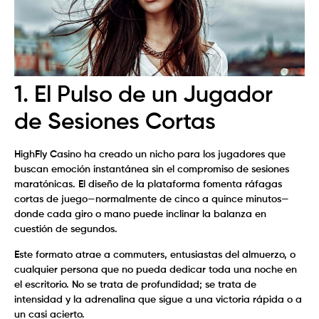
1. El Pulso de un Jugador
de Sesiones Cortas
HighFly Casino ha creado un nicho para los jugadores que
buscan emoción instantánea sin el compromiso de sesiones
maratónicas. El diseño de la plataforma fomenta ráfagas
cortas de juego—normalmente de cinco a quince minutos—
donde cada giro o mano puede inclinar la balanza en
cuestión de segundos.
Este formato atrae a commuters, entusiastas del almuerzo, o
cualquier persona que no pueda dedicar toda una noche en
el escritorio. No se trata de profundidad; se trata de
intensidad y la adrenalina que sigue a una victoria rápida o a
un casi acierto.