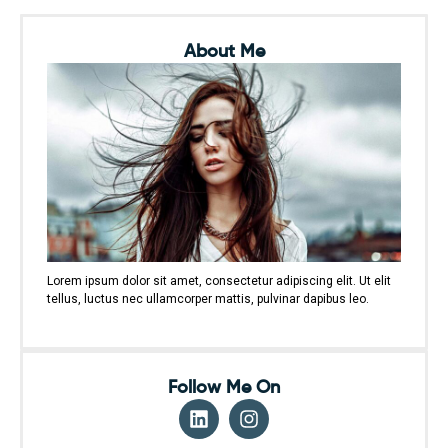
About Me
Lorem ipsum dolor sit amet, consectetur adipiscing elit. Ut elit
tellus, luctus nec ullamcorper mattis, pulvinar dapibus leo.
Follow Me On