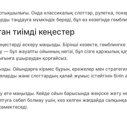
артықшылығы. Онда классикалық слоттар, рулетка, поке
ы таңдауға мүмкіндік береді, бұл өз кезегінде гембли
ан тиімді кеңестер
еңестерді ескеру маңызды. Бірінші кезекте, гемблингк
бұл жауапты ойынның негізі, бұл сізге қаржылық қауіп
ығынға ұшыраудан қорғайсыз.
ызды. Ойындарға кірмес бұрын, ережелер мен стратеги
яларды және слоттардың қалай жұмыс істейтінін біліп а
өте маңызды. Кейде ойын барысында жеңіске жету неме
уға себеп болмау үшін, кез келген жағдайда салқынқан
көмектеседі.