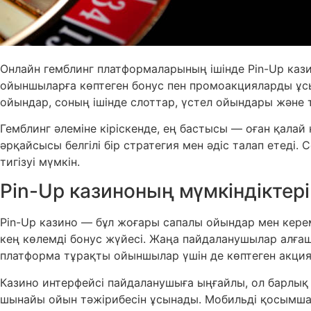
Онлайн гемблинг платформаларының ішінде Pin-Up кази
ойыншыларға көптеген бонус пен промоакцияларды ұсы
ойындар, соның ішінде слоттар, үстел ойындары және т
Гемблинг әлеміне кіріскенде, ең бастысы — оған қалай
әрқайсысы белгілі бір стратегия мен әдіс талап етеді.
тигізуі мүмкін.
Pin-Up казиноның мүмкіндікте
Pin-Up казино — бұл жоғары сапалы ойындар мен кер
кең көлемді бонус жүйесі. Жаңа пайдаланушылар алғаш
платформа тұрақты ойыншылар үшін де көптеген акци
Казино интерфейсі пайдаланушыға ыңғайлы, ол барлық 
шынайы ойын тәжірибесін ұсынады. Мобильді қосымша д