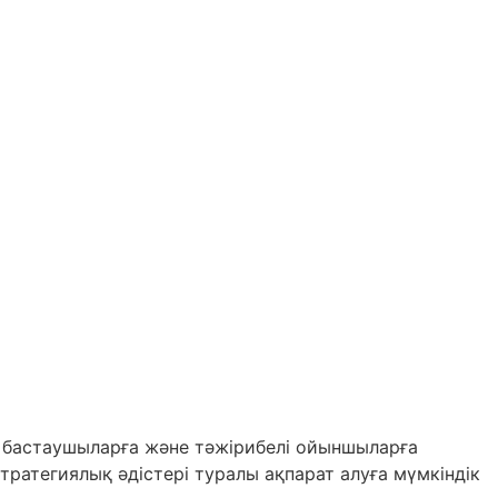
ан бастаушыларға және тәжірибелі ойыншыларға
тратегиялық әдістері туралы ақпарат алуға мүмкіндік