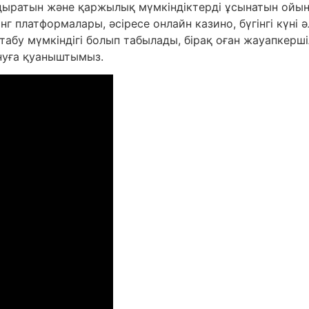
ратын және қаржылық мүмкіндіктерді ұсынатын ойын тү
г платформалары, әсіресе онлайн казино, бүгінгі күні 
табу мүмкіндігі болып табылады, бірақ оған жауапкерші
уға қуаныштымыз.