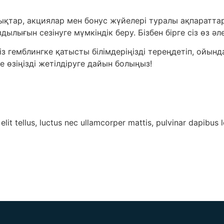
ықтар, акциялар мен бонус жүйелері туралы ақпаратта
лығын сезінуге мүмкіндік беру. Бізбен бірге сіз өз әл
з гемблингке қатысты білімдеріңізді тереңдетіп, ойынд
 өзіңізді жетілдіруге дайын болыңыз!
lit tellus, luctus nec ullamcorper mattis, pulvinar dapibus l