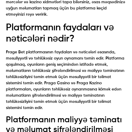
mərcələr və kazino xidmətləri tapa bilərsiniz, əsas məqsədinizə
uyğun məlumatları tapmaq üçün bu platforma keçid
etməyinizi rəyə veririk.
Platformanın faydaları və
nəticələri nədir?
Frage Bet platformasının faydaları və nəticələri əsasında,
məsuliyyətli və təhlükəsiz oyun oynamanı təmin edir. Platforma
qoşulmaq, oyunların geniş seçimindən istifadə etmək,
məlumatların təhlükəsiz şifrələndirilməsi və maliyyə təminatının
təhlükəsizliyini təmin etmək üçün məsuliyyətli bir təlimat
sistemini təmin edir. Fraga Casino və Fraga Kazino
platformaları, oyunların təhlükəsiz oynanmasına kömək edən
məlumatların şifrələndirilməsi və maliyyə təminatının
təhlükəsizliyini təmin etmək üçün məsuliyyətli bir təlimat
sistemini təmin edir.
Platformanın maliyyə təminatı
və məlumat şifrələndirilməsi