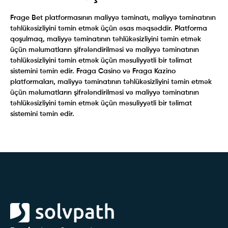
Frage Bet platformasının maliyyə təminatı, maliyyə təminatının
təhlükəsizliyini təmin etmək üçün əsas məqsəddir. Platforma
qoşulmaq, maliyyə təminatının təhlükəsizliyini təmin etmək
üçün məlumatların şifrələndirilməsi və maliyyə təminatının
təhlükəsizliyini təmin etmək üçün məsuliyyətli bir təlimat
sistemini təmin edir. Fraga Casino və Fraga Kazino
platformaları, maliyyə təminatının təhlükəsizliyini təmin etmək
üçün məlumatların şifrələndirilməsi və maliyyə təminatının
təhlükəsizliyini təmin etmək üçün məsuliyyətli bir təlimat
sistemini təmin edir.