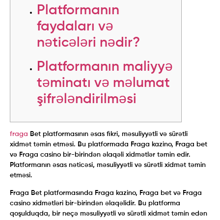
Platformanın
faydaları və
nəticələri nədir?
Platformanın maliyyə
təminatı və məlumat
şifrələndirilməsi
fraga
Bet platformasının əsas fikri, məsuliyyətli və sürətli
xidmət təmin etməsi. Bu platformada Fraga kazino, Fraga bet
və Fraga casino bir-birindən əlaqəli xidmətlər təmin edir.
Platformanın əsas nəticəsi, məsuliyyətli və sürətli xidmət təmin
etməsi.
Fraga Bet platformasında Fraga kazino, Fraga bet və Fraga
casino xidmətləri bir-birindən əlaqəlidir. Bu platforma
qoşulduqda, bir neçə məsuliyyətli və sürətli xidmət təmin edən