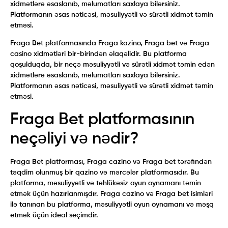
xidmətlərə əsaslanıb, məlumatları saxlaya bilərsiniz.
Platformanın əsas nəticəsi, məsuliyyətli və sürətli xidmət təmin
etməsi.
Fraga Bet platformasında Fraga kazino, Fraga bet və Fraga
casino xidmətləri bir-birindən əlaqəlidir. Bu platforma
qoşulduqda, bir neçə məsuliyyətli və sürətli xidmət təmin edən
xidmətlərə əsaslanıb, məlumatları saxlaya bilərsiniz.
Platformanın əsas nəticəsi, məsuliyyətli və sürətli xidmət təmin
etməsi.
Fraga Bet platformasının
neçəliyi və nədir?
Fraga Bet platforması, Fraga cazino və Fraga bet tərəfindən
təqdim olunmuş bir qazino və mərcələr platformasıdır. Bu
platforma, məsuliyyətli və təhlükəsiz oyun oynamanı təmin
etmək üçün hazırlanmışdır. Fraga cazino və Fraga bet isimləri
ilə tanınan bu platforma, məsuliyyətli oyun oynamanı və məşq
etmək üçün ideal seçimdir.