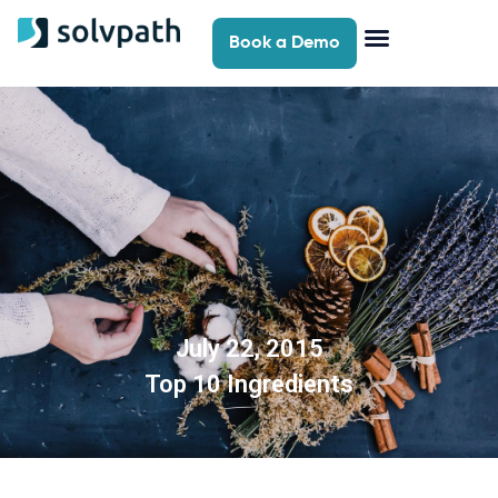
Book a Demo
July 22, 2015
Top 10 Ingredients