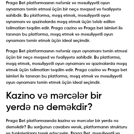
Fraga Bet platformasının nəfərsiz və məsuliyyətli oyun
oynamanı təmin etməsi üçün bir neçə məqsəd və fəaliyyətə
sahibdir. Bu platforma, məşq etmək, məsuliyyətli oyun
oynamanı və qazinolarda məşq etmək üçün tələb edilən
təlimatları təqdim edir. Fraga cazino və Fraga bet isimləri ilə
tanınan bu platforma, məşq etmək və məsuliyyətli oyun
oynamanı təmin etmək üçün ideal seçimdir.
Fraga Bet platformasının nəfərsiz oyun oynamanı təmin etməsi
üçün bir neçə məqsəd və fəaliyyətə sahibdir. Bu platforma,
məşq etmək, məsuliyyətli oyun oynamanı və qazinolarda məşq
etmək üçün təlimatları təqdim edir. Fraga cazino və Fraga bet
isimləri ilə tanınan bu platforma, məşq etmək və məsuliyyətli
oyun oynamanı təmin etmək üçün ideal seçimdir.
Kazino və mərcələr bir
yerdə nə deməkdir?
Fraga Bet platformasında kazino və mərcələr bir yerdə nə
deməkdir? Bu sorğunun cavabını verək, platformanın strukturu
və funksiyalarını təsvir edəcəyim. Fraga Bet, məsuliyyətli və