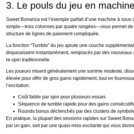
3. Le pouls du jeu en machi
Sweet Bonanza est l’exemple parfait d’une machine à sous qui
simple—trois colonnes par quatre rangées—vous permet de m
structure de lignes de paiement compliquée.
La fonction “Tumble” du jeu ajoute une couche supplémentaire
disparaissent instantanément, remplacés par des nouveaux
re-spin traditionnelle.
Les joueurs misent généralement une somme modeste, disons 0
élevée pour offrir de gros gains rapidement, tout en fourniss
l’excitation.
Coût faible par spin pour plusieurs essais
Séquence de tumble rapide pour des gains consécutif
Rounds bonus déclenchés par des clusters de symboles
En pratique, la plupart des sessions rapides sur Sweet Bona
par un gain, soit par une quasi-miss excitante qui vous donn