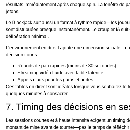
résultats immédiatement après chaque spin. La fenêtre de p
jetons.
Le Blackjack suit aussi un format à rythme rapide—les joueu
sont distribuées presque instantanément. Le croupier IA suit
délibération minimal.
L’environnement en direct ajoute une dimension sociale—cha
décision courts.
Rounds de pari rapides (moins de 30 secondes)
Streaming vidéo fluide avec faible latence
Appels clairs pour les gains et pertes
Ces tables en direct sont idéales lorsque vous souhaitez le 
quelques minutes à consacrer.
7. Timing des décisions en se
Les sessions courtes et à haute intensité exigent un timing d
montant de mise avant de tourner—pas le temps de réfléchir