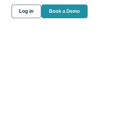
Log in
Book a Demo