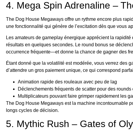
4. Mega Spin Adrenaline – 
The Dog House Megaways offre un rythme encore plus rapid
une fonctionnalité qui génère de l’excitation dès que vous a
Les amateurs de gameplay énergique apprécient la rapidité de
résultats en quelques secondes. Le round bonus se déclenc
occurrence fréquente—et donne la chance de gagner des free
Étant donné que la volatilité est modérée, vous verrez des ga
d’attendre un gros paiement unique, ce qui correspond parfait
Animation rapide des rouleaux avec peu de lag
Déclenchements fréquents de scatter pour des rounds 
Multiplicateurs pouvant faire grimper rapidement les ga
The Dog House Megaways est la machine incontournable pour
longs cycles de décision.
5. Mythic Rush – Gates of O