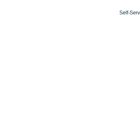
Self-Ser