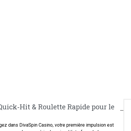
July 22, 2015
Top 10 Ingredients
uick‑Hit & Roulette Rapide pour le
gez dans DivaSpin Casino, votre première impulsion est