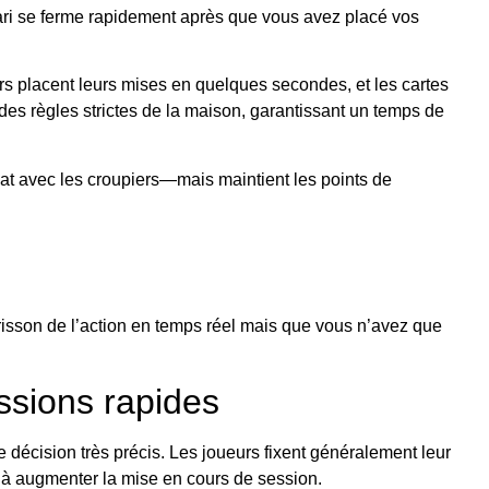
ari se ferme rapidement après que vous avez placé vos
rs placent leurs mises en quelques secondes, et les cartes
 des règles strictes de la maison, garantissant un temps de
t avec les croupiers—mais maintient les points de
frisson de l’action en temps réel mais que vous n’avez que
ssions rapides
e décision très précis. Les joueurs fixent généralement leur
 à augmenter la mise en cours de session.