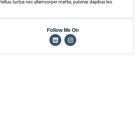
tellus, luctus nec ullamcorper mattis, pulvinar dapibus leo.
Follow Me On