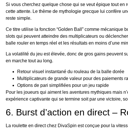
Si vous cherchez quelque chose qui se veut épique tout en r
cette attente. Le thème de mythologie grecque lui confère 
reste simple.
Ce titre utilise la fonction “Golden Ball” comme mécanique b
slots qui peuvent atteindre des multiplicateurs ou déclencher
balle rouler en temps réel et les résultats en moins d’une min
La volatilité du jeu est élevée, donc de gros gains peuvent s
en marche tout au long.
Retour visuel instantané du rouleau de la balle dorée
Multiplicateurs de grande valeur pour des paiements r
Options de pari simplifiées pour un jeu rapide
Pour les joueurs qui aiment les aventures mythiques mais n
expérience captivante qui se termine soit par une victoire, so
6. Burst d’action en direct – 
La roulette en direct chez DivaSpin est conçue pour la vitesse