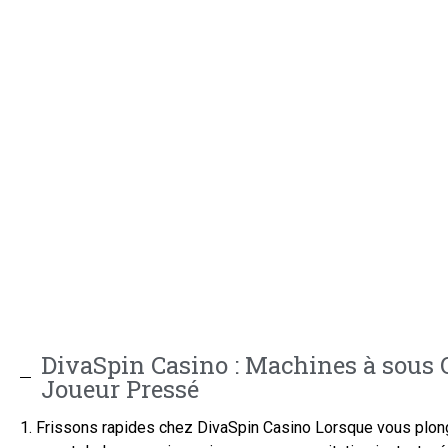
DivaSpin Casino : Machines à sous Q
Joueur Pressé
1. Frissons rapides chez DivaSpin Casino Lorsque vous plon