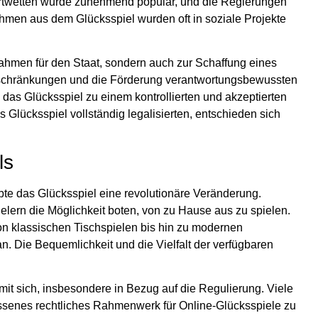
ortwetten wurde zunehmend populär, und die Regierungen
ahmen aus dem Glücksspiel wurden oft in soziale Projekte
nahmen für den Staat, sondern auch zur Schaffung eines
beschränkungen und die Förderung verantwortungsbewussten
das Glücksspiel zu einem kontrollierten und akzeptierten
 Glücksspiel vollständig legalisierten, entschieden sich
ls
te das Glücksspiel eine revolutionäre Veränderung.
elern die Möglichkeit boten, von zu Hause aus zu spielen.
on klassischen Tischspielen bis hin zu modernen
n. Die Bequemlichkeit und die Vielfalt der verfügbaren
it sich, insbesondere in Bezug auf die Regulierung. Viele
senes rechtliches Rahmenwerk für Online-Glücksspiele zu