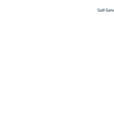
Self-Ser