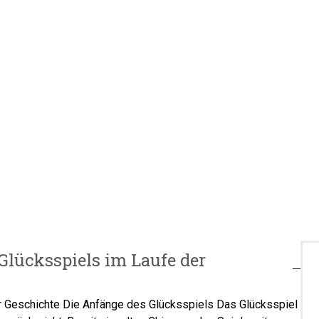
July 22, 2015
Top 10 Ingredients
Glücksspiels im Laufe der
r Geschichte Die Anfänge des Glücksspiels Das Glücksspiel