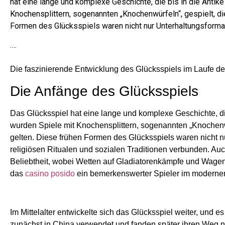
hat eine lange und komplexe Geschichte, die bis in die Antike
Knochensplittern, sogenannten „Knochenwürfeln“, gespielt, di
Formen des Glücksspiels waren nicht nur Unterhaltungsformat
….
Die faszinierende Entwicklung des Glücksspiels im Laufe d
Die Anfänge des Glücksspiels
Das Glücksspiel hat eine lange und komplexe Geschichte, die 
wurden Spiele mit Knochensplittern, sogenannten „Knochenwü
gelten. Diese frühen Formen des Glücksspiels waren nicht n
religiösen Ritualen und sozialen Traditionen verbunden. Au
Beliebtheit, wobei Wetten auf Gladiatorenkämpfe und Wage
das
casino posido
ein bemerkenswerter Spieler im modernen
Im Mittelalter entwickelte sich das Glücksspiel weiter, und 
zunächst in China verwendet und fanden später ihren Weg n