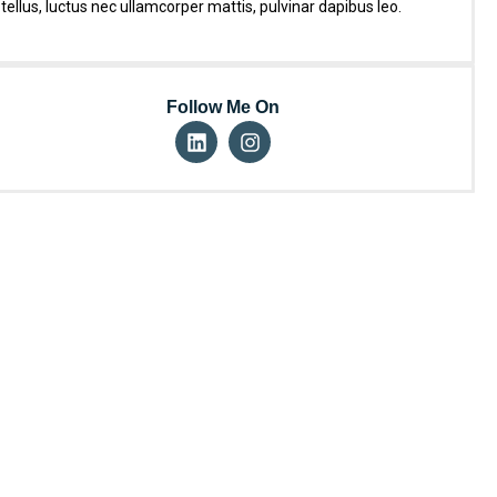
tellus, luctus nec ullamcorper mattis, pulvinar dapibus leo.
Follow Me On