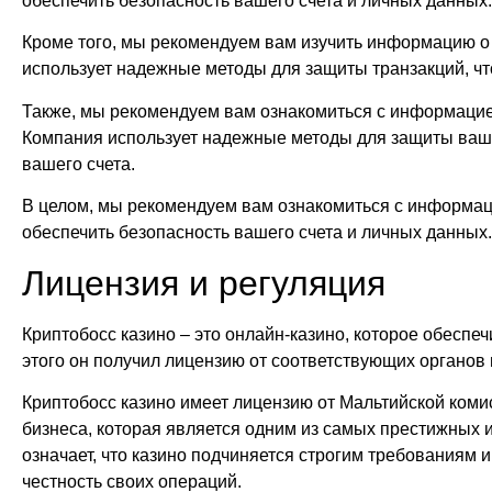
обеспечить безопасность вашего счета и личных данных.
Кроме того, мы рекомендуем вам изучить информацию о 
использует надежные методы для защиты транзакций, чт
Также, мы рекомендуем вам ознакомиться с информацией
Компания использует надежные методы для защиты ваше
вашего счета.
В целом, мы рекомендуем вам ознакомиться с информаци
обеспечить безопасность вашего счета и личных данных.
Лицензия и регуляция
Криптобосс казино – это онлайн-казино, которое обеспе
этого он получил лицензию от соответствующих органов 
Криптобосс казино имеет лицензию от Мальтийской ком
бизнеса, которая является одним из самых престижных и
означает, что казино подчиняется строгим требованиям 
честность своих операций.