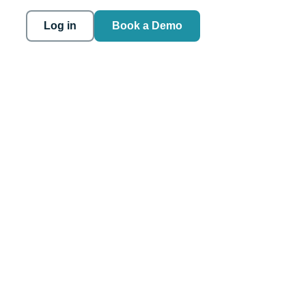
Log in
Book a Demo