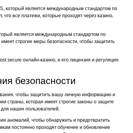
SS, который является международным стандартом по
, что все платежи, которые проходят через казино,
 который является международным стандартом по
 имеет строгие меры безопасности, чтобы защитить
ost secure онлайн-казино, и его лицензия и регуляция
ия безопасности
вания, чтобы защитить вашу личную информацию и
и страны, которая имеет строгие законы о защите
 для наших пользователей.
ия аномалий, чтобы обнаружить и предотвратить
кам постоянно проходят обучение и обновление