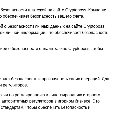
безопасности платежей на сайте Cryptoboss. Компания
о обеспечивает безопасность вашего счета.
 о безопасности личных данных на сайте Cryptoboss.
й личной информации, что обеспечивает безопасность
ей о безопасности онлайн-казино Cryptoboss, чтобы
чивает безопасность и прозрачность своих операций. Для
и регуляторов.
иссии по регулированию и лицензированию игорного
 авторитетных регуляторов в игорном бизнесе. Это
и стандартам, чтобы обеспечить безопасность и