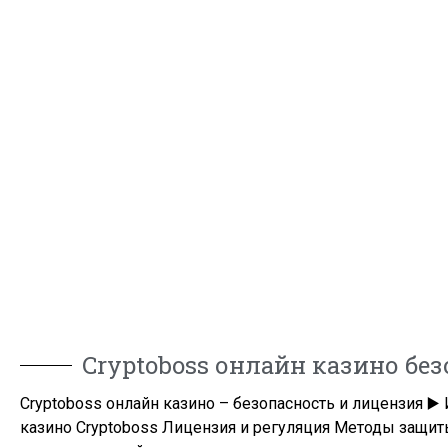
Cryptoboss онлайн казино без
Cryptoboss онлайн казино – безопасность и лицензия 
казино Cryptoboss Лицензия и регуляция Методы защит