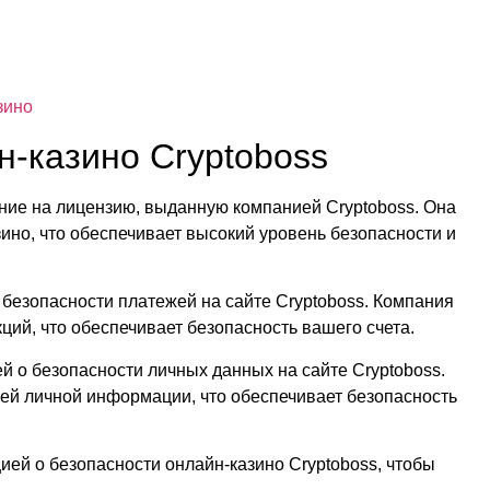
зино
н-казино Cryptoboss
ние на лицензию, выданную компанией Cryptoboss. Она
но, что обеспечивает высокий уровень безопасности и
безопасности платежей на сайте Cryptoboss. Компания
ий, что обеспечивает безопасность вашего счета.
 о безопасности личных данных на сайте Cryptoboss.
й личной информации, что обеспечивает безопасность
ей о безопасности онлайн-казино Cryptoboss, чтобы