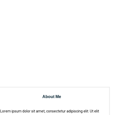
About Me
Lorem ipsum dolor sit amet, consectetur adipiscing elit. Ut elit