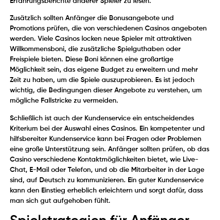
Erfahrungsberichte anderer Spieler zu lesen.
Zusätzlich sollten Anfänger die Bonusangebote und
Promotions prüfen, die von verschiedenen Casinos angeboten
werden. Viele Casinos locken neue Spieler mit attraktiven
Willkommensboni, die zusätzliche Spielguthaben oder
Freispiele bieten. Diese Boni können eine großartige
Möglichkeit sein, das eigene Budget zu erweitern und mehr
Zeit zu haben, um die Spiele auszuprobieren. Es ist jedoch
wichtig, die Bedingungen dieser Angebote zu verstehen, um
mögliche Fallstricke zu vermeiden.
Schließlich ist auch der Kundenservice ein entscheidendes
Kriterium bei der Auswahl eines Casinos. Ein kompetenter und
hilfsbereiter Kundenservice kann bei Fragen oder Problemen
eine große Unterstützung sein. Anfänger sollten prüfen, ob das
Casino verschiedene Kontaktmöglichkeiten bietet, wie Live-
Chat, E-Mail oder Telefon, und ob die Mitarbeiter in der Lage
sind, auf Deutsch zu kommunizieren. Ein guter Kundenservice
kann den Einstieg erheblich erleichtern und sorgt dafür, dass
man sich gut aufgehoben fühlt.