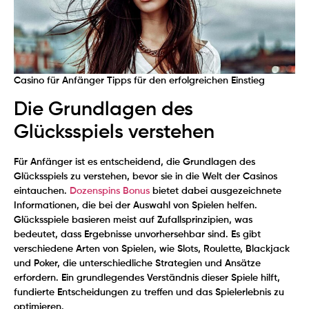
Casino für Anfänger Tipps für den erfolgreichen Einstieg
Die Grundlagen des
Glücksspiels verstehen
Für Anfänger ist es entscheidend, die Grundlagen des
Glücksspiels zu verstehen, bevor sie in die Welt der Casinos
eintauchen.
Dozenspins Bonus
bietet dabei ausgezeichnete
Informationen, die bei der Auswahl von Spielen helfen.
Glücksspiele basieren meist auf Zufallsprinzipien, was
bedeutet, dass Ergebnisse unvorhersehbar sind. Es gibt
verschiedene Arten von Spielen, wie Slots, Roulette, Blackjack
und Poker, die unterschiedliche Strategien und Ansätze
erfordern. Ein grundlegendes Verständnis dieser Spiele hilft,
fundierte Entscheidungen zu treffen und das Spielerlebnis zu
optimieren.