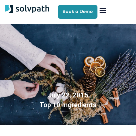
Book a Demo
July 22, 2015
Top 10 Ingredients