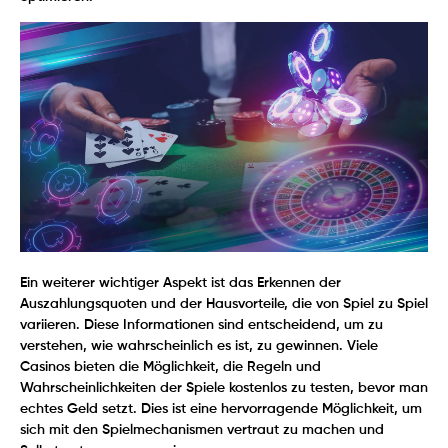
Ein weiterer wichtiger Aspekt ist das Erkennen der
Auszahlungsquoten und der Hausvorteile, die von Spiel zu Spiel
variieren. Diese Informationen sind entscheidend, um zu
verstehen, wie wahrscheinlich es ist, zu gewinnen. Viele
Casinos bieten die Möglichkeit, die Regeln und
Wahrscheinlichkeiten der Spiele kostenlos zu testen, bevor man
echtes Geld setzt. Dies ist eine hervorragende Möglichkeit, um
sich mit den Spielmechanismen vertraut zu machen und