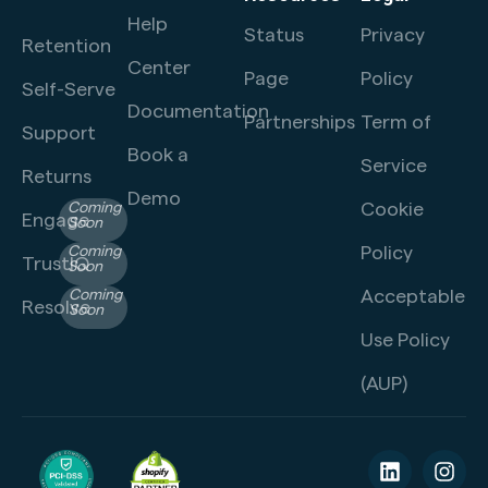
Help
Status
Privacy
Retention
Center
Page
Policy
Self-Serve
Documentation
Partnerships
Term of
Support
Book a
Service
Returns
Demo
Cookie
Coming
Engage
Soon
Policy
Coming
TrustIQ
Soon
Acceptable
Coming
Resolve
Soon
Use Policy
(AUP)