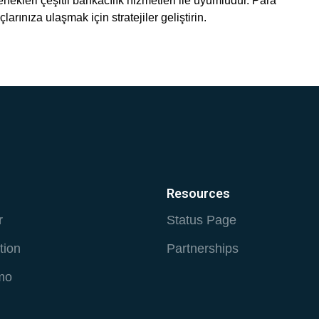
nekleri çeşitli bankacılık hizmetleri ile uyumludur. Para
larınıza ulaşmak için stratejiler geliştirin.
Resources
r
Status Page
tion
Partnerships
mo