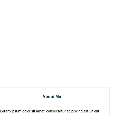
About Me
Lorem ipsum dolor sit amet, consectetur adipiscing elit. Ut elit