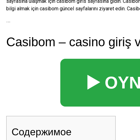
sayfasına ulaşmak için casibom giris sayfasına gidin. Casibo
bilgi almak için casibom güncel sayfalarını ziyaret edin. Casib
….
Casibom – casino giriş v
▶️ OY
Содержимое