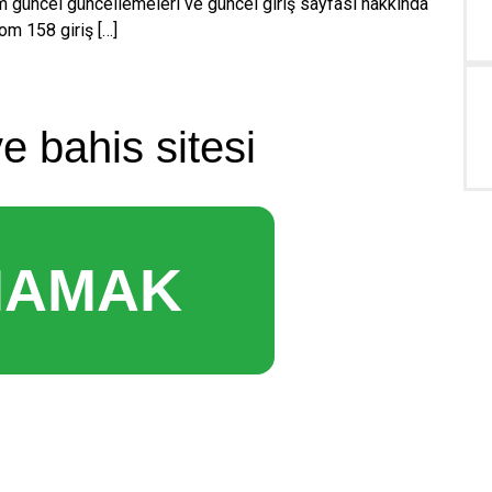
m güncel güncellemeleri ve güncel giriş sayfası hakkında
om 158 giriş […]
e bahis sitesi
NAMAK