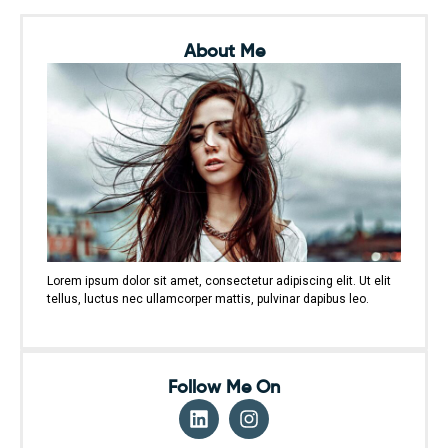
About Me
Lorem ipsum dolor sit amet, consectetur adipiscing elit. Ut elit
tellus, luctus nec ullamcorper mattis, pulvinar dapibus leo.
Follow Me On