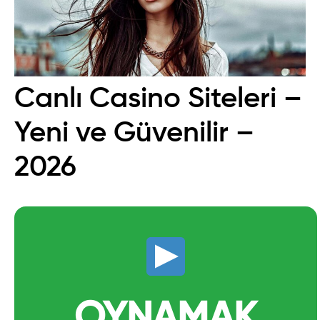
Canlı Casino Siteleri –
Yeni ve Güvenilir –
2026
OYNAMAK