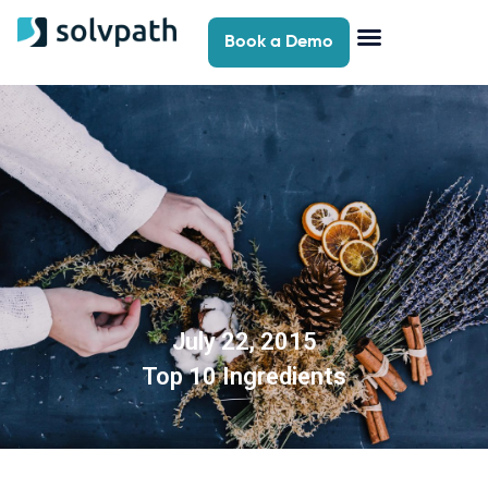
Book a Demo
July 22, 2015
Top 10 Ingredients